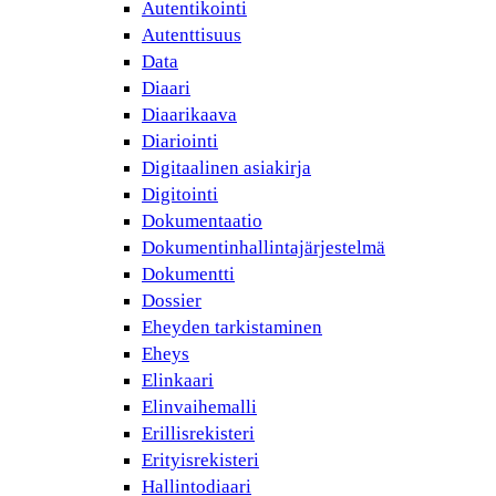
Autentikointi
Autenttisuus
Data
Diaari
Diaarikaava
Diariointi
Digitaalinen asiakirja
Digitointi
Dokumentaatio
Dokumentinhallintajärjestelmä
Dokumentti
Dossier
Eheyden tarkistaminen
Eheys
Elinkaari
Elinvaihemalli
Erillisrekisteri
Erityisrekisteri
Hallintodiaari