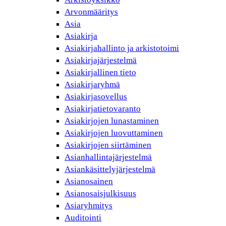
Arvonmääritys
Asia
Asiakirja
Asiakirjahallinto ja arkistotoimi
Asiakirjajärjestelmä
Asiakirjallinen tieto
Asiakirjaryhmä
Asiakirjasovellus
Asiakirjatietovaranto
Asiakirjojen lunastaminen
Asiakirjojen luovuttaminen
Asiakirjojen siirtäminen
Asianhallintajärjestelmä
Asiankäsittelyjärjestelmä
Asianosainen
Asianosaisjulkisuus
Asiaryhmitys
Auditointi