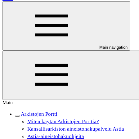
Main navigation
Main
Arkistojen Portti
Miten käytän Arkistojen Porttia?
Kansallisarkiston aineistohakupalvelu Astia
Astia-aineistohakuohjeita