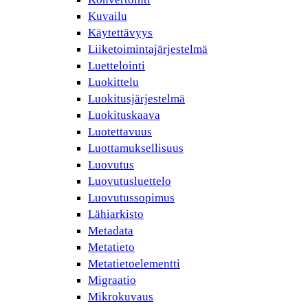
Kuvailu
Käytettävyys
Liiketoimintajärjestelmä
Luettelointi
Luokittelu
Luokitusjärjestelmä
Luokituskaava
Luotettavuus
Luottamuksellisuus
Luovutus
Luovutusluettelo
Luovutussopimus
Lähiarkisto
Metadata
Metatieto
Metatietoelementti
Migraatio
Mikrokuvaus