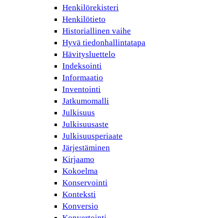
Henkilörekisteri
Henkilötieto
Historiallinen vaihe
Hyvä tiedonhallintatapa
Hävitysluettelo
Indeksointi
Informaatio
Inventointi
Jatkumomalli
Julkisuus
Julkisuusaste
Julkisuusperiaate
Järjestäminen
Kirjaamo
Kokoelma
Konservointi
Konteksti
Konversio
Konvertointi