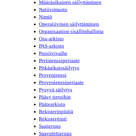
Määräaikainen säilyttäminen
Natiivimuoto
Nimiö
Operatiivinen säilyttäminen
Organisaation sisällönhallinta
Osa-arkisto
PAS-arkisto
Passiivivaihe
Pertinenssiperiaate
Pitkäaikaissäilytys
Provenienssi
Provenienssiperiaate
Pysyvä säilytys
Pääsy tietoihin
Päätearkisto
Rekisterinpitäjä
Rekisteröinti
Saatavuus
Saavutettavuus