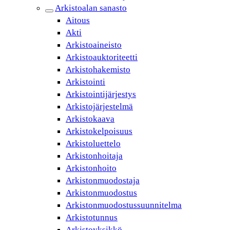
Arkistoalan sanasto
Aitous
Akti
Arkistoaineisto
Arkistoauktoriteetti
Arkistohakemisto
Arkistointi
Arkistointijärjestys
Arkistojärjestelmä
Arkistokaava
Arkistokelpoisuus
Arkistoluettelo
Arkistonhoitaja
Arkistonhoito
Arkistonmuodostaja
Arkistonmuodostus
Arkistonmuodostussuunnitelma
Arkistotunnus
Arkistoyksikkö