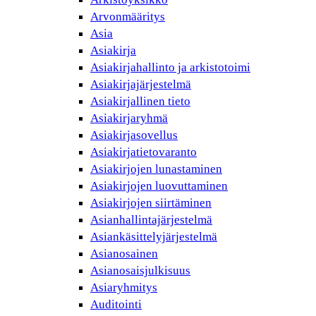
Arvonmääritys
Asia
Asiakirja
Asiakirjahallinto ja arkistotoimi
Asiakirjajärjestelmä
Asiakirjallinen tieto
Asiakirjaryhmä
Asiakirjasovellus
Asiakirjatietovaranto
Asiakirjojen lunastaminen
Asiakirjojen luovuttaminen
Asiakirjojen siirtäminen
Asianhallintajärjestelmä
Asiankäsittelyjärjestelmä
Asianosainen
Asianosaisjulkisuus
Asiaryhmitys
Auditointi