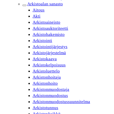
Arkistoalan sanasto
Aitous
Akti
Arkistoaineisto
Arkistoauktoriteetti
Arkistohakemisto
Arkistointi
Arkistointijärjestys
Arkistojärjestelmä
Arkistokaava
Arkistokelpoisuus
Arkistoluettelo
Arkistonhoitaja
Arkistonhoito
Arkistonmuodostaja
Arkistonmuodostus
Arkistonmuodostussuunnitelma
Arkistotunnus
Arkistoyksikkö