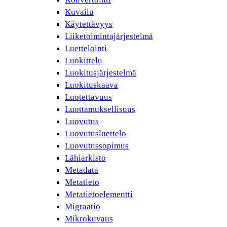
Kuvailu
Käytettävyys
Liiketoimintajärjestelmä
Luettelointi
Luokittelu
Luokitusjärjestelmä
Luokituskaava
Luotettavuus
Luottamuksellisuus
Luovutus
Luovutusluettelo
Luovutussopimus
Lähiarkisto
Metadata
Metatieto
Metatietoelementti
Migraatio
Mikrokuvaus