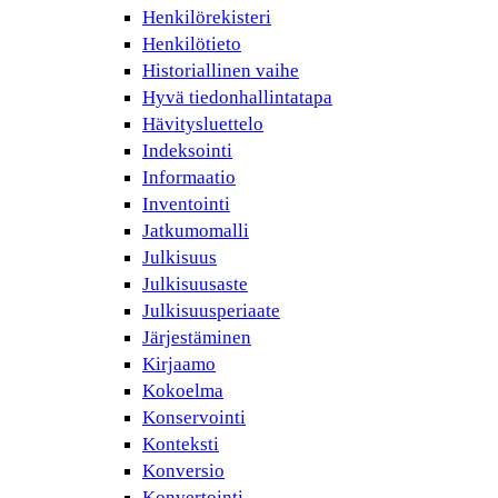
Henkilörekisteri
Henkilötieto
Historiallinen vaihe
Hyvä tiedonhallintatapa
Hävitysluettelo
Indeksointi
Informaatio
Inventointi
Jatkumomalli
Julkisuus
Julkisuusaste
Julkisuusperiaate
Järjestäminen
Kirjaamo
Kokoelma
Konservointi
Konteksti
Konversio
Konvertointi