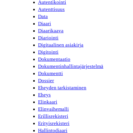
Autentikointi
Autenttisuus
Data
Diaari
Diaarikaava
Diariointi
Digitaalinen asiakirja
Digitointi
Dokumentaatio
Dokumentinhallintajärjestelmä
Dokumentti
Dossier
Eheyden tarkistaminen
Eheys
Elinkaari
Elinvaihemalli
Erillisrekisteri
Erityisrekisteri
Hallintodiaari