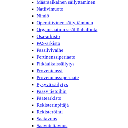
Määräaikainen säilyttäminen
Natiivimuoto
Nimiö
Operatiivinen säilyttäminen
Organisaation sisällönhallinta
Osa-arkisto
PAS-arkisto
Passiivivaihe
Pertinenssiperiaate
Pitkäaikaissäilytys
Provenienssi
Provenienssiperiaate
Pysyvä säilytys
Pääsy tietoihin
Päätearkisto
Rekisterinpitäjä
Rekisteröinti
Saatavuus
Saavutettavuus