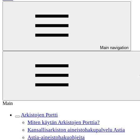
Main navigation
Main
Arkistojen Portti
Miten käytän Arkistojen Porttia?
Kansallisarkiston aineistohakupalvelu Astia
Astia-aineistohakuohjeita