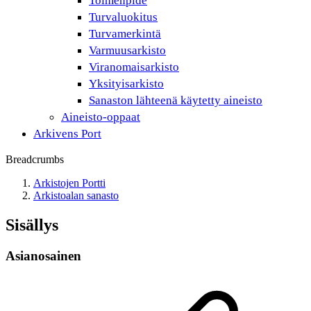
Toimenpide
Turvaluokitus
Turvamerkintä
Varmuusarkisto
Viranomaisarkisto
Yksityisarkisto
Sanaston lähteenä käytetty aineisto
Aineisto-oppaat
Arkivens Port
Breadcrumbs
Arkistojen Portti
Arkistoalan sanasto
Sisällys
Asianosainen