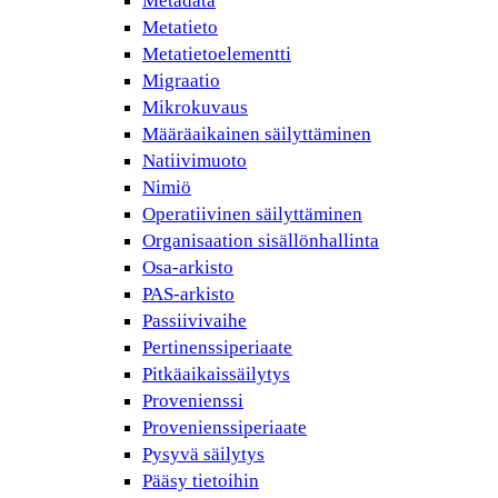
Metadata
Metatieto
Metatietoelementti
Migraatio
Mikrokuvaus
Määräaikainen säilyttäminen
Natiivimuoto
Nimiö
Operatiivinen säilyttäminen
Organisaation sisällönhallinta
Osa-arkisto
PAS-arkisto
Passiivivaihe
Pertinenssiperiaate
Pitkäaikaissäilytys
Provenienssi
Provenienssiperiaate
Pysyvä säilytys
Pääsy tietoihin