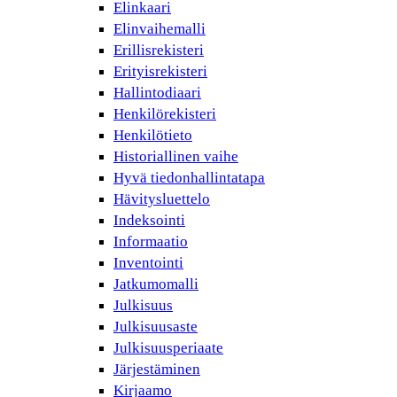
Elinkaari
Elinvaihemalli
Erillisrekisteri
Erityisrekisteri
Hallintodiaari
Henkilörekisteri
Henkilötieto
Historiallinen vaihe
Hyvä tiedonhallintatapa
Hävitysluettelo
Indeksointi
Informaatio
Inventointi
Jatkumomalli
Julkisuus
Julkisuusaste
Julkisuusperiaate
Järjestäminen
Kirjaamo