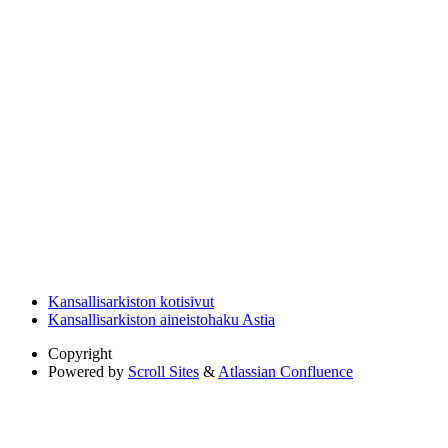
Kansallisarkiston kotisivut
Kansallisarkiston aineistohaku Astia
Copyright
Powered by
Scroll Sites
&
Atlassian Confluence