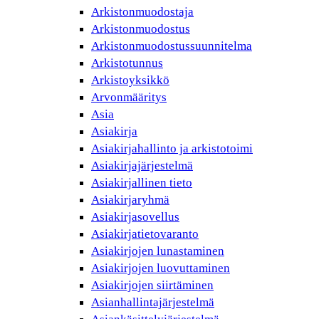
Arkistonmuodostaja
Arkistonmuodostus
Arkistonmuodostussuunnitelma
Arkistotunnus
Arkistoyksikkö
Arvonmääritys
Asia
Asiakirja
Asiakirjahallinto ja arkistotoimi
Asiakirjajärjestelmä
Asiakirjallinen tieto
Asiakirjaryhmä
Asiakirjasovellus
Asiakirjatietovaranto
Asiakirjojen lunastaminen
Asiakirjojen luovuttaminen
Asiakirjojen siirtäminen
Asianhallintajärjestelmä