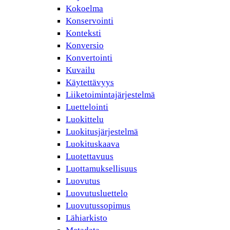
Kokoelma
Konservointi
Konteksti
Konversio
Konvertointi
Kuvailu
Käytettävyys
Liiketoimintajärjestelmä
Luettelointi
Luokittelu
Luokitusjärjestelmä
Luokituskaava
Luotettavuus
Luottamuksellisuus
Luovutus
Luovutusluettelo
Luovutussopimus
Lähiarkisto