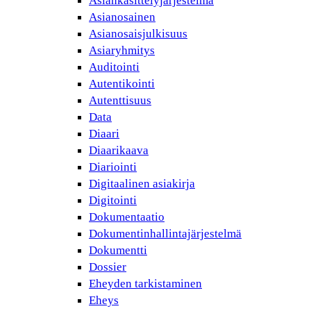
Asiankäsittelyjärjestelmä
Asianosainen
Asianosaisjulkisuus
Asiaryhmitys
Auditointi
Autentikointi
Autenttisuus
Data
Diaari
Diaarikaava
Diariointi
Digitaalinen asiakirja
Digitointi
Dokumentaatio
Dokumentinhallintajärjestelmä
Dokumentti
Dossier
Eheyden tarkistaminen
Eheys