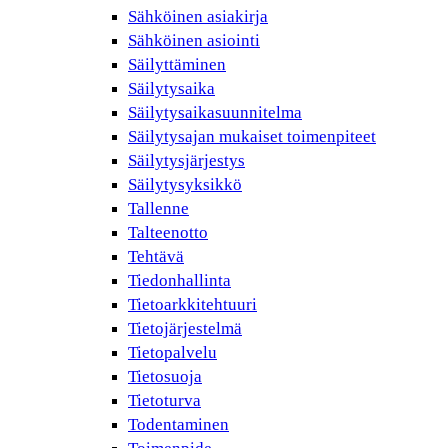
Sähköinen asiakirja
Sähköinen asiointi
Säilyttäminen
Säilytysaika
Säilytysaikasuunnitelma
Säilytysajan mukaiset toimenpiteet
Säilytysjärjestys
Säilytysyksikkö
Tallenne
Talteenotto
Tehtävä
Tiedonhallinta
Tietoarkkitehtuuri
Tietojärjestelmä
Tietopalvelu
Tietosuoja
Tietoturva
Todentaminen