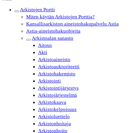
Arkistojen Portti
Miten käytän Arkistojen Porttia?
Kansallisarkiston aineistohakupalvelu Astia
Astia-aineistohakuohjeita
Arkistoalan sanasto
Aitous
Akti
Arkistoaineisto
Arkistoauktoriteetti
Arkistohakemisto
Arkistointi
Arkistointijärjestys
Arkistojärjestelmä
Arkistokaava
Arkistokelpoisuus
Arkistoluettelo
Arkistonhoitaja
Arkistonhoito