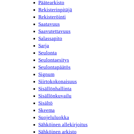
Päätearkisto
Rekisterinpitäjä
Rekisteröinti
Saatavuus
Saavutettavuus
Salassapito
Sarja
Seulonta
Seulontaesitys
Seulontapäätös
Signum
Siirtokokonaisuus
Sisällönhallinta
Sisällönkuvailu
Sisältö
Skeema
Suojeluluokka
Sähköinen allekirjoitus
Sähköinen arkisto