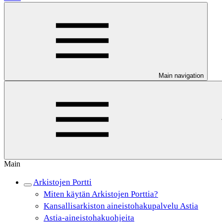
Main navigation
Main
Arkistojen Portti
Miten käytän Arkistojen Porttia?
Kansallisarkiston aineistohakupalvelu Astia
Astia-aineistohakuohjeita