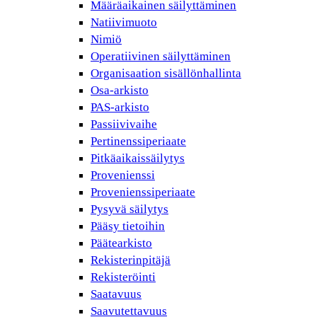
Määräaikainen säilyttäminen
Natiivimuoto
Nimiö
Operatiivinen säilyttäminen
Organisaation sisällönhallinta
Osa-arkisto
PAS-arkisto
Passiivivaihe
Pertinenssiperiaate
Pitkäaikaissäilytys
Provenienssi
Provenienssiperiaate
Pysyvä säilytys
Pääsy tietoihin
Päätearkisto
Rekisterinpitäjä
Rekisteröinti
Saatavuus
Saavutettavuus