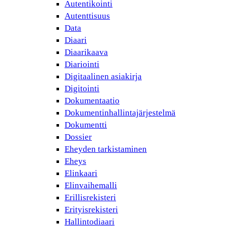
Autentikointi
Autenttisuus
Data
Diaari
Diaarikaava
Diariointi
Digitaalinen asiakirja
Digitointi
Dokumentaatio
Dokumentinhallintajärjestelmä
Dokumentti
Dossier
Eheyden tarkistaminen
Eheys
Elinkaari
Elinvaihemalli
Erillisrekisteri
Erityisrekisteri
Hallintodiaari