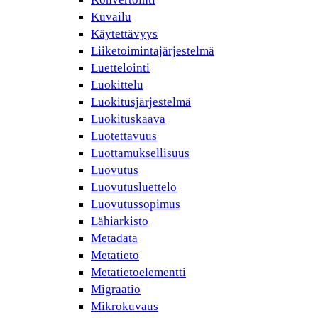
Kuvailu
Käytettävyys
Liiketoimintajärjestelmä
Luettelointi
Luokittelu
Luokitusjärjestelmä
Luokituskaava
Luotettavuus
Luottamuksellisuus
Luovutus
Luovutusluettelo
Luovutussopimus
Lähiarkisto
Metadata
Metatieto
Metatietoelementti
Migraatio
Mikrokuvaus