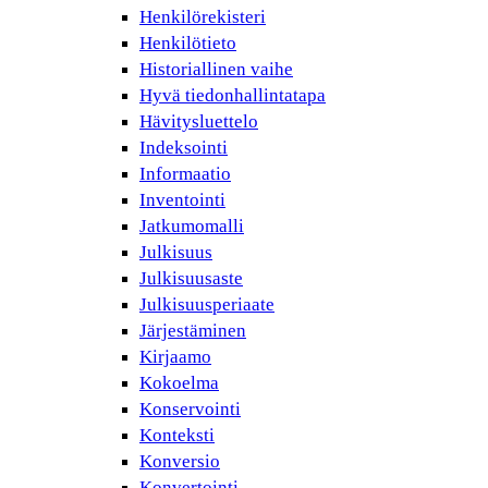
Henkilörekisteri
Henkilötieto
Historiallinen vaihe
Hyvä tiedonhallintatapa
Hävitysluettelo
Indeksointi
Informaatio
Inventointi
Jatkumomalli
Julkisuus
Julkisuusaste
Julkisuusperiaate
Järjestäminen
Kirjaamo
Kokoelma
Konservointi
Konteksti
Konversio
Konvertointi