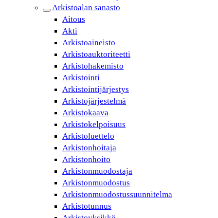
Arkistoalan sanasto
Aitous
Akti
Arkistoaineisto
Arkistoauktoriteetti
Arkistohakemisto
Arkistointi
Arkistointijärjestys
Arkistojärjestelmä
Arkistokaava
Arkistokelpoisuus
Arkistoluettelo
Arkistonhoitaja
Arkistonhoito
Arkistonmuodostaja
Arkistonmuodostus
Arkistonmuodostussuunnitelma
Arkistotunnus
Arkistoyksikkö