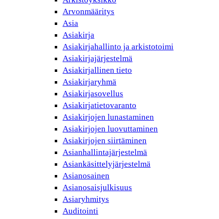
Arvonmääritys
Asia
Asiakirja
Asiakirjahallinto ja arkistotoimi
Asiakirjajärjestelmä
Asiakirjallinen tieto
Asiakirjaryhmä
Asiakirjasovellus
Asiakirjatietovaranto
Asiakirjojen lunastaminen
Asiakirjojen luovuttaminen
Asiakirjojen siirtäminen
Asianhallintajärjestelmä
Asiankäsittelyjärjestelmä
Asianosainen
Asianosaisjulkisuus
Asiaryhmitys
Auditointi