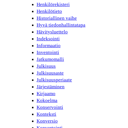
Henkilörekisteri
Henkilötieto
Historiallinen vaihe
Hyvä tiedonhallintatapa
Hävitysluettelo
Indeksointi
Informaatio
Inventointi
Jatkumomalli
Julkisuus
Julkisuusaste
Julkisuusperiaate
Järjestäminen
Kirjaamo
Kokoelma
Konservointi
Konteksti
Konversio
Konvertointi