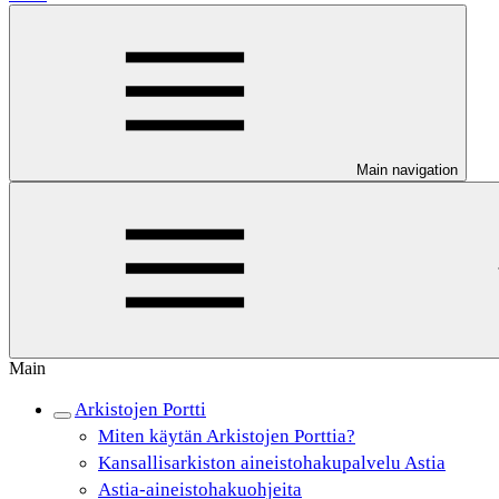
Main navigation
Main
Arkistojen Portti
Miten käytän Arkistojen Porttia?
Kansallisarkiston aineistohakupalvelu Astia
Astia-aineistohakuohjeita