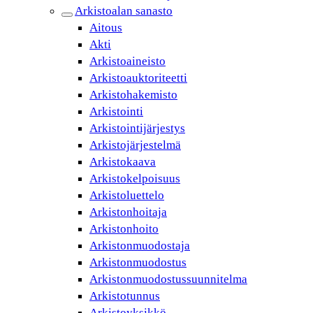
Arkistoalan sanasto
Aitous
Akti
Arkistoaineisto
Arkistoauktoriteetti
Arkistohakemisto
Arkistointi
Arkistointijärjestys
Arkistojärjestelmä
Arkistokaava
Arkistokelpoisuus
Arkistoluettelo
Arkistonhoitaja
Arkistonhoito
Arkistonmuodostaja
Arkistonmuodostus
Arkistonmuodostussuunnitelma
Arkistotunnus
Arkistoyksikkö