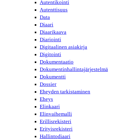
Autentikointi
Autenttisuus
Data
Diaari
Diaarikaava
Diariointi
Digitaalinen asiakirja
Digitointi
Dokumentaatio
Dokumentinhallintajärjestelmä
Dokumentti
Dossier
Eheyden tarkistaminen
Eheys
Elinkaari
Elinvaihemalli
Erillisrekisteri
Erityisrekisteri
Hallintodiaari