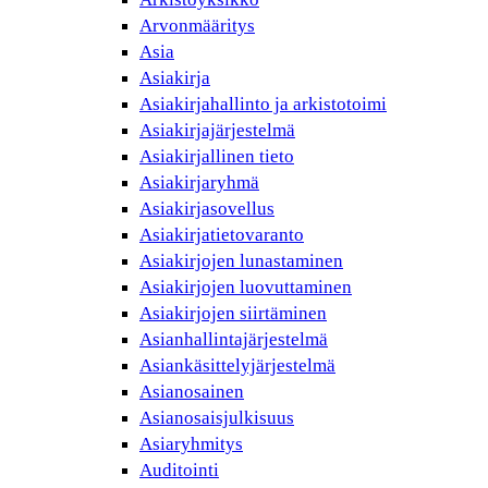
Arvonmääritys
Asia
Asiakirja
Asiakirjahallinto ja arkistotoimi
Asiakirjajärjestelmä
Asiakirjallinen tieto
Asiakirjaryhmä
Asiakirjasovellus
Asiakirjatietovaranto
Asiakirjojen lunastaminen
Asiakirjojen luovuttaminen
Asiakirjojen siirtäminen
Asianhallintajärjestelmä
Asiankäsittelyjärjestelmä
Asianosainen
Asianosaisjulkisuus
Asiaryhmitys
Auditointi