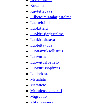
Kuvailu
Käytettävyys
Liiketoimintajärjestelmä
Luettelointi
Luokittelu
Luokitusjärjestelmä
Luokituskaava
Luotettavuus
Luottamuksellisuus
Luovutus
Luovutusluettelo
Luovutussopimus
Lähiarkisto
Metadata
Metatieto
Metatietoelementti
Migraatio
Mikrokuvaus