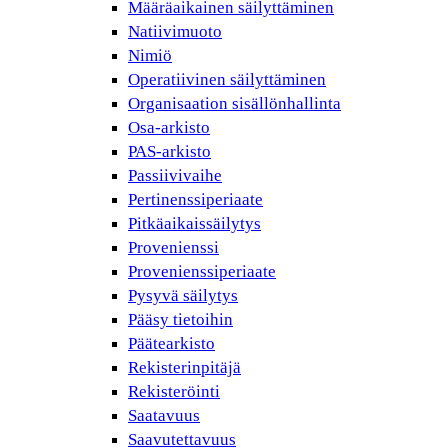
Määräaikainen säilyttäminen
Natiivimuoto
Nimiö
Operatiivinen säilyttäminen
Organisaation sisällönhallinta
Osa-arkisto
PAS-arkisto
Passiivivaihe
Pertinenssiperiaate
Pitkäaikaissäilytys
Provenienssi
Provenienssiperiaate
Pysyvä säilytys
Pääsy tietoihin
Päätearkisto
Rekisterinpitäjä
Rekisteröinti
Saatavuus
Saavutettavuus