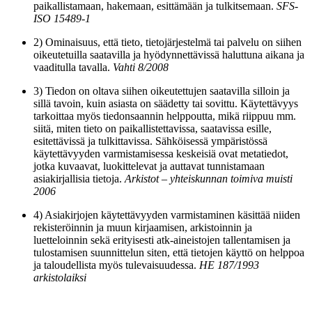
paikallistamaan, hakemaan, esittämään ja tulkitsemaan.
SFS-
ISO 15489-1
2) Ominaisuus, että tieto, tietojärjestelmä tai palvelu on siihen
oikeutetuilla saatavilla ja hyödynnettävissä haluttuna aikana ja
vaaditulla tavalla.
Vahti 8/2008
3) Tiedon on oltava siihen oikeutettujen saatavilla silloin ja
sillä tavoin, kuin asiasta on säädetty tai sovittu. Käytettävyys
tarkoittaa myös tiedonsaannin helppoutta, mikä riippuu mm.
siitä, miten tieto on paikallistettavissa, saatavissa esille,
esitettävissä ja tulkittavissa. Sähköisessä ympäristössä
käytettävyyden varmistamisessa keskeisiä ovat metatiedot,
jotka kuvaavat, luokittelevat ja auttavat tunnistamaan
asiakirjallisia tietoja.
Arkistot – yhteiskunnan toimiva muisti
2006
4) Asiakirjojen käytettävyyden varmistaminen käsittää niiden
rekisteröinnin ja muun kirjaamisen, arkistoinnin ja
luetteloinnin sekä erityisesti atk-aineistojen tallentamisen ja
tulostamisen suunnittelun siten, että tietojen käyttö on helppoa
ja taloudellista myös tulevaisuudessa.
HE 187/1993
arkistolaiksi