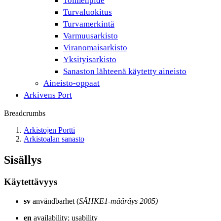
Toimenpide
Turvaluokitus
Turvamerkintä
Varmuusarkisto
Viranomaisarkisto
Yksityisarkisto
Sanaston lähteenä käytetty aineisto
Aineisto-oppaat
Arkivens Port
Breadcrumbs
Arkistojen Portti
Arkistoalan sanasto
Sisällys
Käytettävyys
sv
användbarhet (
SÄHKE1-määräys 2005)
en
availability; usability