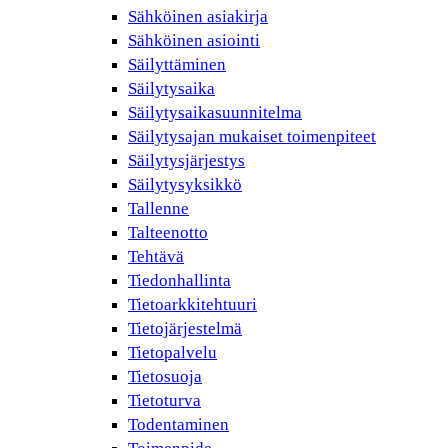
Sähköinen asiakirja
Sähköinen asiointi
Säilyttäminen
Säilytysaika
Säilytysaikasuunnitelma
Säilytysajan mukaiset toimenpiteet
Säilytysjärjestys
Säilytysyksikkö
Tallenne
Talteenotto
Tehtävä
Tiedonhallinta
Tietoarkkitehtuuri
Tietojärjestelmä
Tietopalvelu
Tietosuoja
Tietoturva
Todentaminen