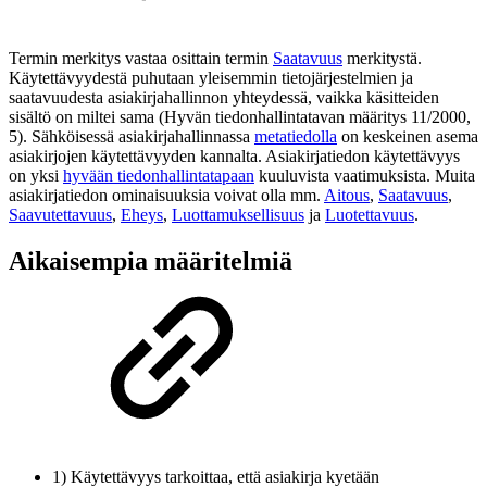
Termin merkitys vastaa osittain termin
Saatavuus
merkitystä.
Käytettävyydestä puhutaan yleisemmin tietojärjestelmien ja
saatavuudesta asiakirjahallinnon yhteydessä, vaikka käsitteiden
sisältö on miltei sama (Hyvän tiedonhallintatavan määritys 11/2000,
5). Sähköisessä asiakirjahallinnassa
metatiedolla
on keskeinen asema
asiakirjojen käytettävyyden kannalta. Asiakirjatiedon käytettävyys
on yksi
hyvään tiedonhallintatapaan
kuuluvista vaatimuksista. Muita
asiakirjatiedon ominaisuuksia voivat olla mm.
Aitous
,
Saatavuus
,
Saavutettavuus
,
Eheys
,
Luottamuksellisuus
ja
Luotettavuus
.
Aikaisempia määritelmiä
1) Käytettävyys tarkoittaa, että asiakirja kyetään