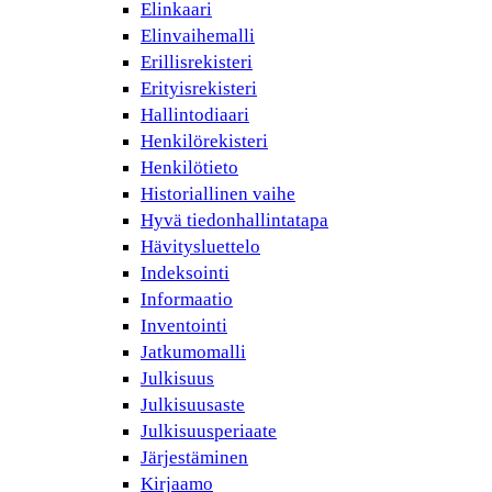
Elinkaari
Elinvaihemalli
Erillisrekisteri
Erityisrekisteri
Hallintodiaari
Henkilörekisteri
Henkilötieto
Historiallinen vaihe
Hyvä tiedonhallintatapa
Hävitysluettelo
Indeksointi
Informaatio
Inventointi
Jatkumomalli
Julkisuus
Julkisuusaste
Julkisuusperiaate
Järjestäminen
Kirjaamo