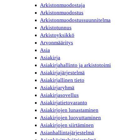
Arkistonmuodostaja
Arkistonmuodostus
Arkistonmuodostussuunnitelma
Arkistotunnus
Arkistoyksikkö
Arvonmääritys
Asia
Asiakirja
Asiakirjahallinto ja arkistotoimi
Asiakirjajärjestelmä
Asiakirjallinen tieto
Asiakirjaryhmä
Asiakirjasovellus
Asiakirjatietovaranto
Asiakirjojen lunastaminen
Asiakirjojen luovuttaminen
Asiakirjojen siirtäminen
Asianhallintajärjestelmä