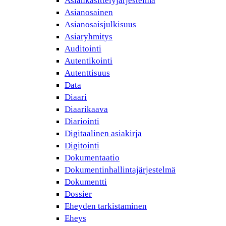
Asiankäsittelyjärjestelmä
Asianosainen
Asianosaisjulkisuus
Asiaryhmitys
Auditointi
Autentikointi
Autenttisuus
Data
Diaari
Diaarikaava
Diariointi
Digitaalinen asiakirja
Digitointi
Dokumentaatio
Dokumentinhallintajärjestelmä
Dokumentti
Dossier
Eheyden tarkistaminen
Eheys