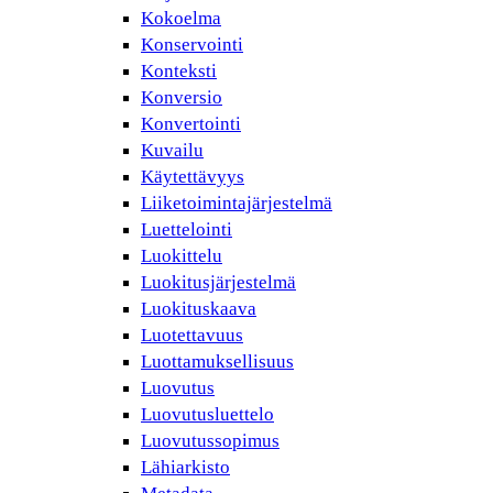
Kokoelma
Konservointi
Konteksti
Konversio
Konvertointi
Kuvailu
Käytettävyys
Liiketoimintajärjestelmä
Luettelointi
Luokittelu
Luokitusjärjestelmä
Luokituskaava
Luotettavuus
Luottamuksellisuus
Luovutus
Luovutusluettelo
Luovutussopimus
Lähiarkisto