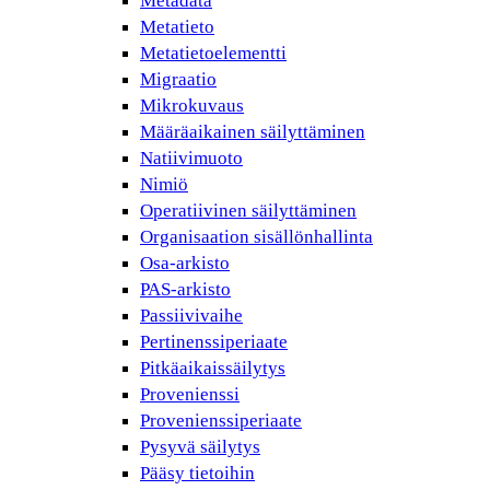
Metadata
Metatieto
Metatietoelementti
Migraatio
Mikrokuvaus
Määräaikainen säilyttäminen
Natiivimuoto
Nimiö
Operatiivinen säilyttäminen
Organisaation sisällönhallinta
Osa-arkisto
PAS-arkisto
Passiivivaihe
Pertinenssiperiaate
Pitkäaikaissäilytys
Provenienssi
Provenienssiperiaate
Pysyvä säilytys
Pääsy tietoihin