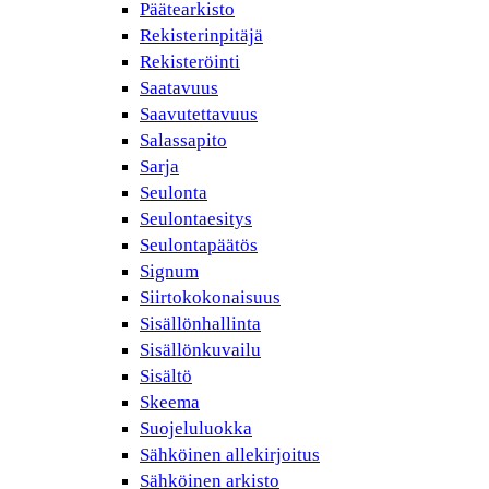
Päätearkisto
Rekisterinpitäjä
Rekisteröinti
Saatavuus
Saavutettavuus
Salassapito
Sarja
Seulonta
Seulontaesitys
Seulontapäätös
Signum
Siirtokokonaisuus
Sisällönhallinta
Sisällönkuvailu
Sisältö
Skeema
Suojeluluokka
Sähköinen allekirjoitus
Sähköinen arkisto