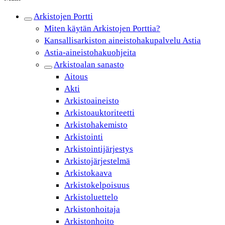
Arkistojen Portti
Miten käytän Arkistojen Porttia?
Kansallisarkiston aineistohakupalvelu Astia
Astia-aineistohakuohjeita
Arkistoalan sanasto
Aitous
Akti
Arkistoaineisto
Arkistoauktoriteetti
Arkistohakemisto
Arkistointi
Arkistointijärjestys
Arkistojärjestelmä
Arkistokaava
Arkistokelpoisuus
Arkistoluettelo
Arkistonhoitaja
Arkistonhoito