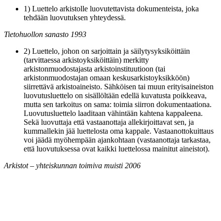
1) Luettelo arkistolle luovutettavista dokumenteista, joka
tehdään luovutuksen yhteydessä.
Tietohuollon sanasto 1993
2) Luettelo, johon on sarjoittain ja säilytysyksiköittäin
(tarvittaessa arkistoyksiköittäin) merkitty
arkistonmuodostajasta arkistoinstituutioon (tai
arkistonmuodostajan omaan keskusarkistoyksikköön)
siirrettävä arkistoaineisto. Sähköisen tai muun erityisaineiston
luovutusluettelo on sisällöltään edellä kuvatusta poikkeava,
mutta sen tarkoitus on sama: toimia siirron dokumentaationa.
Luovutusluettelo laaditaan vähintään kahtena kappaleena.
Sekä luovuttaja että vastaanottaja allekirjoittavat sen, ja
kummallekin jää luettelosta oma kappale. Vastaanottokuittaus
voi jäädä myöhempään ajankohtaan (vastaanottaja tarkastaa,
että luovutuksessa ovat kaikki luettelossa mainitut aineistot).
Arkistot – yhteiskunnan toimiva muisti 2006