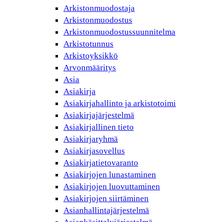
Arkistonmuodostaja
Arkistonmuodostus
Arkistonmuodostussuunnitelma
Arkistotunnus
Arkistoyksikkö
Arvonmääritys
Asia
Asiakirja
Asiakirjahallinto ja arkistotoimi
Asiakirjajärjestelmä
Asiakirjallinen tieto
Asiakirjaryhmä
Asiakirjasovellus
Asiakirjatietovaranto
Asiakirjojen lunastaminen
Asiakirjojen luovuttaminen
Asiakirjojen siirtäminen
Asianhallintajärjestelmä