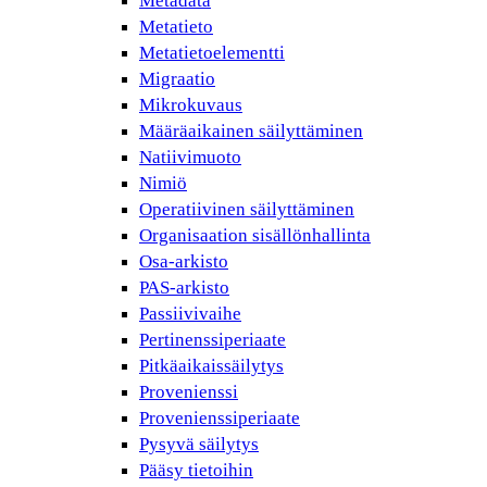
Metadata
Metatieto
Metatietoelementti
Migraatio
Mikrokuvaus
Määräaikainen säilyttäminen
Natiivimuoto
Nimiö
Operatiivinen säilyttäminen
Organisaation sisällönhallinta
Osa-arkisto
PAS-arkisto
Passiivivaihe
Pertinenssiperiaate
Pitkäaikaissäilytys
Provenienssi
Provenienssiperiaate
Pysyvä säilytys
Pääsy tietoihin