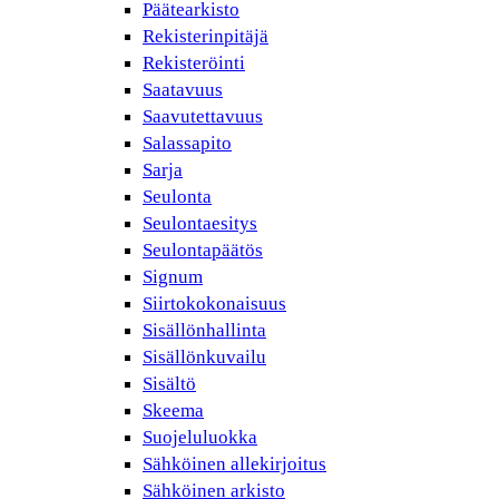
Päätearkisto
Rekisterinpitäjä
Rekisteröinti
Saatavuus
Saavutettavuus
Salassapito
Sarja
Seulonta
Seulontaesitys
Seulontapäätös
Signum
Siirtokokonaisuus
Sisällönhallinta
Sisällönkuvailu
Sisältö
Skeema
Suojeluluokka
Sähköinen allekirjoitus
Sähköinen arkisto