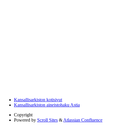
Kansallisarkiston kotisivut
Kansallisarkiston aineistohaku Astia
Copyright
Powered by
Scroll Sites
&
Atlassian Confluence