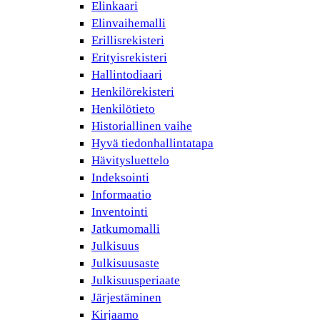
Elinkaari
Elinvaihemalli
Erillisrekisteri
Erityisrekisteri
Hallintodiaari
Henkilörekisteri
Henkilötieto
Historiallinen vaihe
Hyvä tiedonhallintatapa
Hävitysluettelo
Indeksointi
Informaatio
Inventointi
Jatkumomalli
Julkisuus
Julkisuusaste
Julkisuusperiaate
Järjestäminen
Kirjaamo