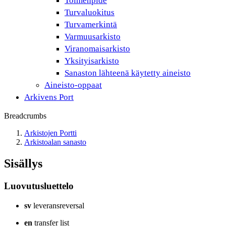
Toimenpide
Turvaluokitus
Turvamerkintä
Varmuusarkisto
Viranomaisarkisto
Yksityisarkisto
Sanaston lähteenä käytetty aineisto
Aineisto-oppaat
Arkivens Port
Breadcrumbs
Arkistojen Portti
Arkistoalan sanasto
Sisällys
Luovutusluettelo
sv
leveransreversal
en
transfer list