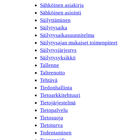
Sähköinen asiakirja
Sähköinen asiointi
Säilyttäminen
Säilytysaika
Säilytysaikasuunnitelma
Säilytysajan mukaiset toimenpiteet
Säilytysjärjestys
Säilytysyksikkö
Tallenne
Talteenotto
Tehtävä
Tiedonhallinta
Tietoarkkitehtuuri
Tietojärjestelmä
Tietopalvelu
Tietosuoja
Tietoturva
Todentaminen