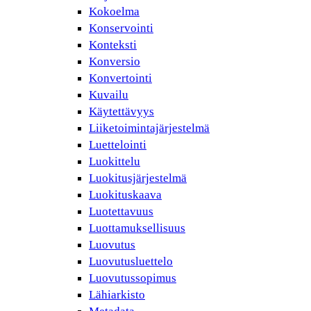
Kokoelma
Konservointi
Konteksti
Konversio
Konvertointi
Kuvailu
Käytettävyys
Liiketoimintajärjestelmä
Luettelointi
Luokittelu
Luokitusjärjestelmä
Luokituskaava
Luotettavuus
Luottamuksellisuus
Luovutus
Luovutusluettelo
Luovutussopimus
Lähiarkisto