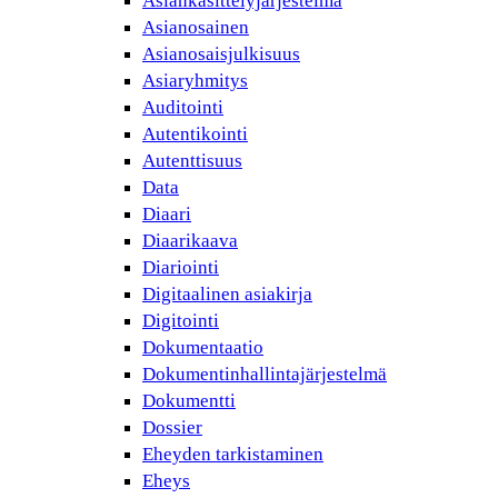
Asiankäsittelyjärjestelmä
Asianosainen
Asianosaisjulkisuus
Asiaryhmitys
Auditointi
Autentikointi
Autenttisuus
Data
Diaari
Diaarikaava
Diariointi
Digitaalinen asiakirja
Digitointi
Dokumentaatio
Dokumentinhallintajärjestelmä
Dokumentti
Dossier
Eheyden tarkistaminen
Eheys