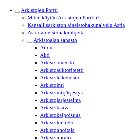
Arkistojen Portti
Miten käytän Arkistojen Porttia?
Kansallisarkiston aineistohakupalvelu Astia
Astia-aineistohakuohjeita
Arkistoalan sanasto
Aitous
Akti
Arkistoaineisto
Arkistoauktoriteetti
Arkistohakemisto
Arkistointi
Arkistointijärjestys
Arkistojärjestelmä
Arkistokaava
Arkistokelpoisuus
Arkistoluettelo
Arkistonhoitaja
Arkistonhoito