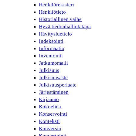
Henkilörekisteri
Henkilötieto
Historiallinen vaihe
Hyvä tiedonhallintatapa
Hävitysluettelo
Indeksointi
Informaatio
Inventointi
Jatkumomalli
Julkisuus
Julkisuusaste
Julkisuusperiaate
Järjestäminen
Kirjaamo
Kokoelma
Konservointi
Konteksti
Konversio
Konvertointi