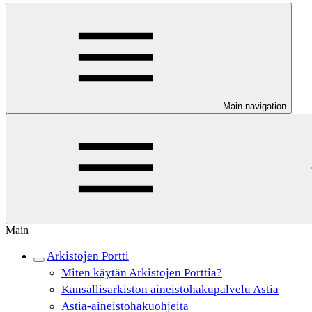
Main navigation
Main
Arkistojen Portti
Miten käytän Arkistojen Porttia?
Kansallisarkiston aineistohakupalvelu Astia
Astia-aineistohakuohjeita