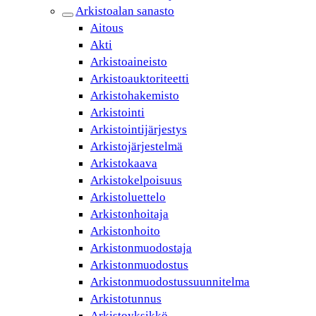
Arkistoalan sanasto
Aitous
Akti
Arkistoaineisto
Arkistoauktoriteetti
Arkistohakemisto
Arkistointi
Arkistointijärjestys
Arkistojärjestelmä
Arkistokaava
Arkistokelpoisuus
Arkistoluettelo
Arkistonhoitaja
Arkistonhoito
Arkistonmuodostaja
Arkistonmuodostus
Arkistonmuodostussuunnitelma
Arkistotunnus
Arkistoyksikkö