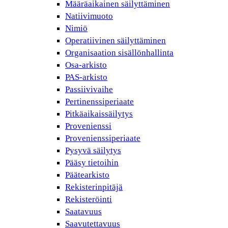
Määräaikainen säilyttäminen
Natiivimuoto
Nimiö
Operatiivinen säilyttäminen
Organisaation sisällönhallinta
Osa-arkisto
PAS-arkisto
Passiivivaihe
Pertinenssiperiaate
Pitkäaikaissäilytys
Provenienssi
Provenienssiperiaate
Pysyvä säilytys
Pääsy tietoihin
Päätearkisto
Rekisterinpitäjä
Rekisteröinti
Saatavuus
Saavutettavuus