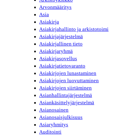
Arvonmääritys
Asia
Asiakirja
Asiakirjahallinto ja arkistotoimi
Asiakirjajärjestelmä
Asiakirjallinen tieto
Asiakirjaryhmä
Asiakirjasovellus
Asiakirjatietovaranto
Asiakirjojen lunastaminen
Asiakirjojen luovuttaminen
Asiakirjojen siirtäminen
Asianhallintajärjestelmä
Asiankäsittelyjärjestelmä
Asianosainen
Asianosaisjulkisuus
Asiaryhmitys
Auditointi