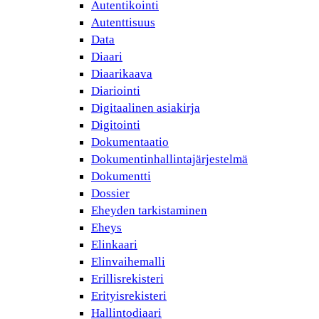
Autentikointi
Autenttisuus
Data
Diaari
Diaarikaava
Diariointi
Digitaalinen asiakirja
Digitointi
Dokumentaatio
Dokumentinhallintajärjestelmä
Dokumentti
Dossier
Eheyden tarkistaminen
Eheys
Elinkaari
Elinvaihemalli
Erillisrekisteri
Erityisrekisteri
Hallintodiaari