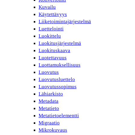
Kuvailu
Käytettävyys
Liiketoimintajärjestelmä
Luettelointi
Luokittelu
Luokitusjärjestelmä
Luokituskaava
Luotettavuus
Luottamuksellisuus
Luovutus
Luovutusluettelo
Luovutussopimus
Lähiarkisto
Metadata
Metatieto
Metatietoelementti
Migraatio
Mikrokuvaus