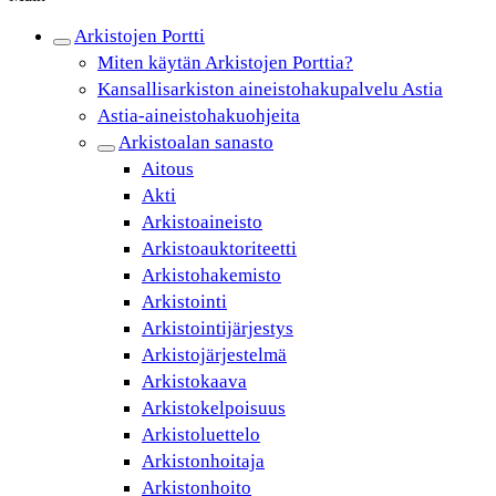
Arkistojen Portti
Miten käytän Arkistojen Porttia?
Kansallisarkiston aineistohakupalvelu Astia
Astia-aineistohakuohjeita
Arkistoalan sanasto
Aitous
Akti
Arkistoaineisto
Arkistoauktoriteetti
Arkistohakemisto
Arkistointi
Arkistointijärjestys
Arkistojärjestelmä
Arkistokaava
Arkistokelpoisuus
Arkistoluettelo
Arkistonhoitaja
Arkistonhoito