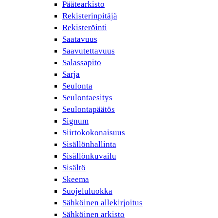
Päätearkisto
Rekisterinpitäjä
Rekisteröinti
Saatavuus
Saavutettavuus
Salassapito
Sarja
Seulonta
Seulontaesitys
Seulontapäätös
Signum
Siirtokokonaisuus
Sisällönhallinta
Sisällönkuvailu
Sisältö
Skeema
Suojeluluokka
Sähköinen allekirjoitus
Sähköinen arkisto