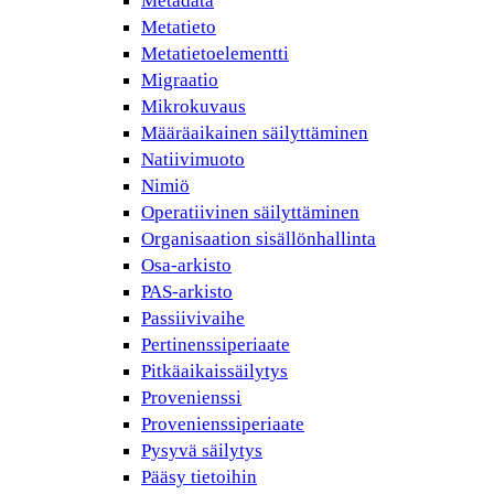
Metadata
Metatieto
Metatietoelementti
Migraatio
Mikrokuvaus
Määräaikainen säilyttäminen
Natiivimuoto
Nimiö
Operatiivinen säilyttäminen
Organisaation sisällönhallinta
Osa-arkisto
PAS-arkisto
Passiivivaihe
Pertinenssiperiaate
Pitkäaikaissäilytys
Provenienssi
Provenienssiperiaate
Pysyvä säilytys
Pääsy tietoihin