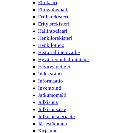
Elinkaari
Elinvaihemalli
Erillisrekisteri
Erityisrekisteri
Hallintodiaari
Henkilörekisteri
Henkilötieto
Historiallinen vaihe
Hyvä tiedonhallintatapa
Hävitysluettelo
Indeksointi
Informaatio
Inventointi
Jatkumomalli
Julkisuus
Julkisuusaste
Julkisuusperiaate
Järjestäminen
Kirjaamo