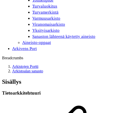
Toimenpide
Turvaluokitus
Turvamerkintä
Varmuusarkisto
Viranomaisarkisto
Yksityisarkisto
Sanaston lähteenä käytetty aineisto
Aineisto-oppaat
Arkivens Port
Breadcrumbs
Arkistojen Portti
Arkistoalan sanasto
Sisällys
Tietoarkkitehtuuri