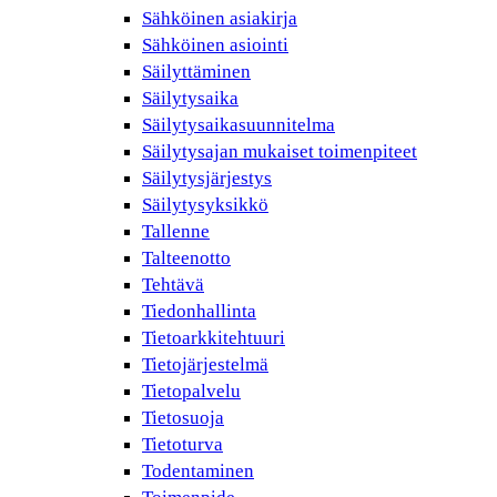
Sähköinen asiakirja
Sähköinen asiointi
Säilyttäminen
Säilytysaika
Säilytysaikasuunnitelma
Säilytysajan mukaiset toimenpiteet
Säilytysjärjestys
Säilytysyksikkö
Tallenne
Talteenotto
Tehtävä
Tiedonhallinta
Tietoarkkitehtuuri
Tietojärjestelmä
Tietopalvelu
Tietosuoja
Tietoturva
Todentaminen