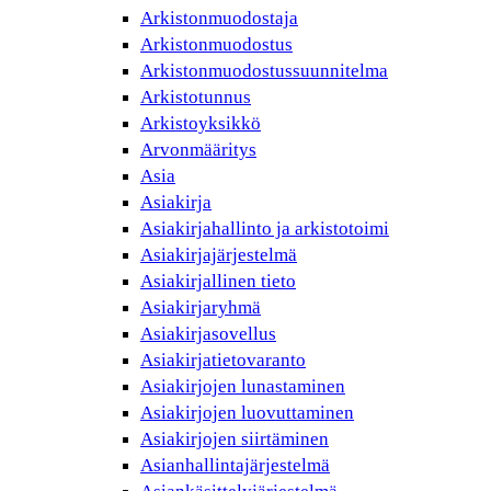
Arkistonmuodostaja
Arkistonmuodostus
Arkistonmuodostussuunnitelma
Arkistotunnus
Arkistoyksikkö
Arvonmääritys
Asia
Asiakirja
Asiakirjahallinto ja arkistotoimi
Asiakirjajärjestelmä
Asiakirjallinen tieto
Asiakirjaryhmä
Asiakirjasovellus
Asiakirjatietovaranto
Asiakirjojen lunastaminen
Asiakirjojen luovuttaminen
Asiakirjojen siirtäminen
Asianhallintajärjestelmä