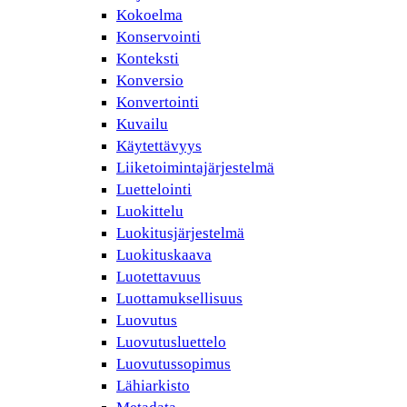
Kokoelma
Konservointi
Konteksti
Konversio
Konvertointi
Kuvailu
Käytettävyys
Liiketoimintajärjestelmä
Luettelointi
Luokittelu
Luokitusjärjestelmä
Luokituskaava
Luotettavuus
Luottamuksellisuus
Luovutus
Luovutusluettelo
Luovutussopimus
Lähiarkisto