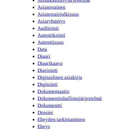
Asiankäsittelyjärjestelmä
Asianosainen
Asianosaisjulkisuus
Asiaryhmitys
Auditointi
Autentikointi
Autenttisuus
Data
Diaari
Diaarikaava
Diariointi
Digitaalinen asiakirja
Digitointi
Dokumentaatio
Dokumentinhallintajärjestelmä
Dokumentti
Dossier
Eheyden tarkistaminen
Eheys