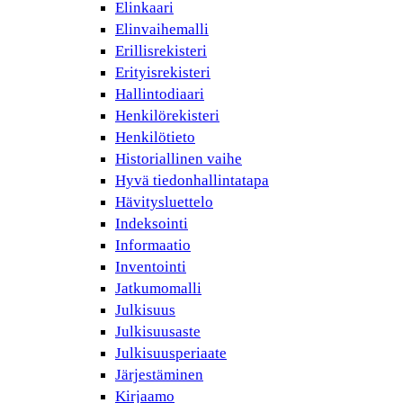
Elinkaari
Elinvaihemalli
Erillisrekisteri
Erityisrekisteri
Hallintodiaari
Henkilörekisteri
Henkilötieto
Historiallinen vaihe
Hyvä tiedonhallintatapa
Hävitysluettelo
Indeksointi
Informaatio
Inventointi
Jatkumomalli
Julkisuus
Julkisuusaste
Julkisuusperiaate
Järjestäminen
Kirjaamo