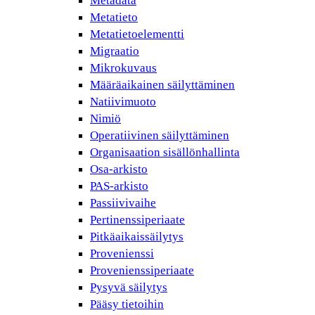
Metadata
Metatieto
Metatietoelementti
Migraatio
Mikrokuvaus
Määräaikainen säilyttäminen
Natiivimuoto
Nimiö
Operatiivinen säilyttäminen
Organisaation sisällönhallinta
Osa-arkisto
PAS-arkisto
Passiivivaihe
Pertinenssiperiaate
Pitkäaikaissäilytys
Provenienssi
Provenienssiperiaate
Pysyvä säilytys
Pääsy tietoihin