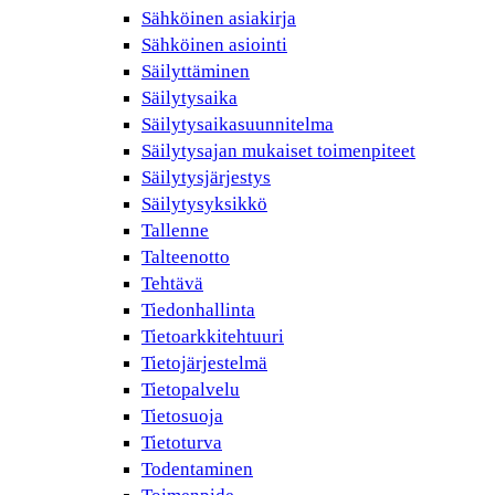
Sähköinen asiakirja
Sähköinen asiointi
Säilyttäminen
Säilytysaika
Säilytysaikasuunnitelma
Säilytysajan mukaiset toimenpiteet
Säilytysjärjestys
Säilytysyksikkö
Tallenne
Talteenotto
Tehtävä
Tiedonhallinta
Tietoarkkitehtuuri
Tietojärjestelmä
Tietopalvelu
Tietosuoja
Tietoturva
Todentaminen