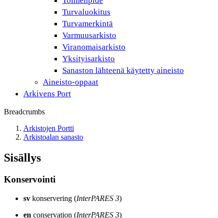
Toimenpide
Turvaluokitus
Turvamerkintä
Varmuusarkisto
Viranomaisarkisto
Yksityisarkisto
Sanaston lähteenä käytetty aineisto
Aineisto-oppaat
Arkivens Port
Breadcrumbs
Arkistojen Portti
Arkistoalan sanasto
Sisällys
Konservointi
sv
konservering (
InterPARES 3
)
en
conservation (
InterPARES 3
)