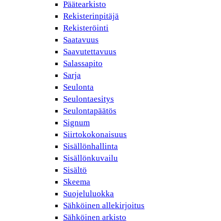
Päätearkisto
Rekisterinpitäjä
Rekisteröinti
Saatavuus
Saavutettavuus
Salassapito
Sarja
Seulonta
Seulontaesitys
Seulontapäätös
Signum
Siirtokokonaisuus
Sisällönhallinta
Sisällönkuvailu
Sisältö
Skeema
Suojeluluokka
Sähköinen allekirjoitus
Sähköinen arkisto