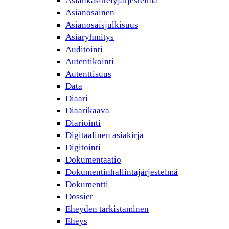
Asiankäsittelyjärjestelmä
Asianosainen
Asianosaisjulkisuus
Asiaryhmitys
Auditointi
Autentikointi
Autenttisuus
Data
Diaari
Diaarikaava
Diariointi
Digitaalinen asiakirja
Digitointi
Dokumentaatio
Dokumentinhallintajärjestelmä
Dokumentti
Dossier
Eheyden tarkistaminen
Eheys