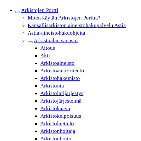
Arkistojen Portti
Miten käytän Arkistojen Porttia?
Kansallisarkiston aineistohakupalvelu Astia
Astia-aineistohakuohjeita
Arkistoalan sanasto
Aitous
Akti
Arkistoaineisto
Arkistoauktoriteetti
Arkistohakemisto
Arkistointi
Arkistointijärjestys
Arkistojärjestelmä
Arkistokaava
Arkistokelpoisuus
Arkistoluettelo
Arkistonhoitaja
Arkistonhoito