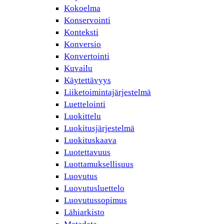
Kokoelma
Konservointi
Konteksti
Konversio
Konvertointi
Kuvailu
Käytettävyys
Liiketoimintajärjestelmä
Luettelointi
Luokittelu
Luokitusjärjestelmä
Luokituskaava
Luotettavuus
Luottamuksellisuus
Luovutus
Luovutusluettelo
Luovutussopimus
Lähiarkisto