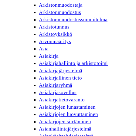
Arkistonmuodostaja
Arkistonmuodostus
Arkistonmuodostussuunnitelma
Arkistotunnus
Arkistoyksikkö
Arvonmääritys
Asia
Asiakirja
Asiakirjahallinto ja arkistotoimi
Asiakirjajärjestelmä
Asiakirjallinen tieto
Asiakirjaryhmä
Asiakirjasovellus
Asiakirjatietovaranto
Asiakirjojen lunastaminen
Asiakirjojen luovuttaminen
Asiakirjojen siirtäminen
Asianhallintajärjestelmä