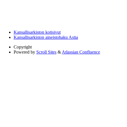
Kansallisarkiston kotisivut
Kansallisarkiston aineistohaku Astia
Copyright
Powered by
Scroll Sites
&
Atlassian Confluence