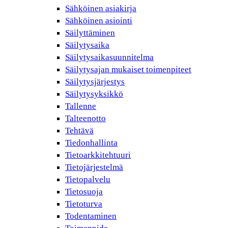
Sähköinen asiakirja
Sähköinen asiointi
Säilyttäminen
Säilytysaika
Säilytysaikasuunnitelma
Säilytysajan mukaiset toimenpiteet
Säilytysjärjestys
Säilytysyksikkö
Tallenne
Talteenotto
Tehtävä
Tiedonhallinta
Tietoarkkitehtuuri
Tietojärjestelmä
Tietopalvelu
Tietosuoja
Tietoturva
Todentaminen