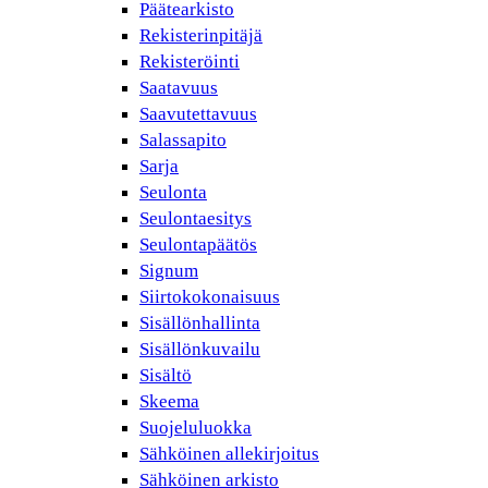
Päätearkisto
Rekisterinpitäjä
Rekisteröinti
Saatavuus
Saavutettavuus
Salassapito
Sarja
Seulonta
Seulontaesitys
Seulontapäätös
Signum
Siirtokokonaisuus
Sisällönhallinta
Sisällönkuvailu
Sisältö
Skeema
Suojeluluokka
Sähköinen allekirjoitus
Sähköinen arkisto