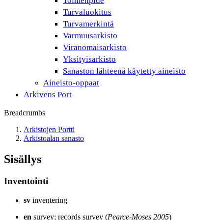
Toimenpide
Turvaluokitus
Turvamerkintä
Varmuusarkisto
Viranomaisarkisto
Yksityisarkisto
Sanaston lähteenä käytetty aineisto
Aineisto-oppaat
Arkivens Port
Breadcrumbs
Arkistojen Portti
Arkistoalan sanasto
Sisällys
Inventointi
sv
inventering
en
survey; records survey (
Pearce-Moses 2005
)