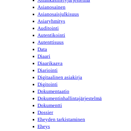
Asiankäsittelyjärjestelmä
Asianosainen
Asianosaisjulkisuus
Asiaryhmitys
Auditointi
Autentikointi
Autenttisuus
Data
Diaari
Diaarikaava
Diariointi
Digitaalinen asiakirja
Digitointi
Dokumentaatio
Dokumentinhallintajärjestelmä
Dokumentti
Dossier
Eheyden tarkistaminen
Eheys