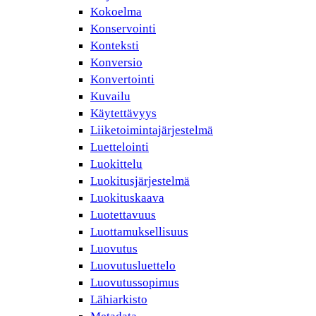
Kokoelma
Konservointi
Konteksti
Konversio
Konvertointi
Kuvailu
Käytettävyys
Liiketoimintajärjestelmä
Luettelointi
Luokittelu
Luokitusjärjestelmä
Luokituskaava
Luotettavuus
Luottamuksellisuus
Luovutus
Luovutusluettelo
Luovutussopimus
Lähiarkisto