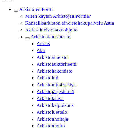
Arkistojen Portti
Miten käytän Arkistojen Porttia?
Kansallisarkiston aineistohakupalvelu Astia
Astia-aineistohakuohjeita
Arkistoalan sanasto
Aitous
Akti
Arkistoaineisto
Arkistoauktoriteetti
Arkistohakemisto
Arkistointi
Arkistointijärjestys
Arkistojärjestelmä
Arkistokaava
Arkistokelpoisuus
Arkistoluettelo
Arkistonhoitaja
Arkistonhoito