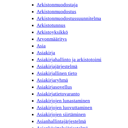
Arkistonmuodostaja
Arkistonmuodostus
Arkistonmuodostussuunnitelma
Arkistotunnus
Arkistoyksikkö
Arvonmääritys
Asia
Asiakirja
Asiakirjahallinto ja arkistotoimi
Asiakirjajärjestelmä
Asiakirjallinen tieto
Asiakirjaryhmä
Asiakirjasovellus
Asiakirjatietovaranto
Asiakirjojen lunastaminen
Asiakirjojen luovuttaminen
Asiakirjojen siirtäminen
Asianhallintajärjestelmä