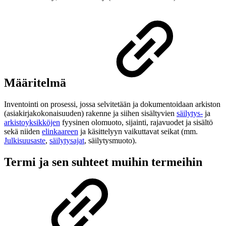
Määritelmä
Inventointi on prosessi, jossa selvitetään ja dokumentoidaan arkiston
(asiakirjakokonaisuuden) rakenne ja siihen sisältyvien
säilytys-
ja
arkistoyksikköjen
fyysinen olomuoto, sijainti, rajavuodet ja sisältö
sekä niiden
elinkaareen
ja käsittelyyn vaikuttavat seikat (mm.
Julkisuusaste
,
säilytysajat
, säilytysmuoto).
Termi ja sen suhteet muihin termeihin