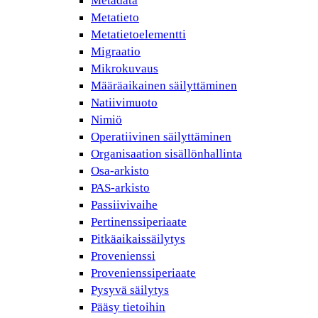
Metadata
Metatieto
Metatietoelementti
Migraatio
Mikrokuvaus
Määräaikainen säilyttäminen
Natiivimuoto
Nimiö
Operatiivinen säilyttäminen
Organisaation sisällönhallinta
Osa-arkisto
PAS-arkisto
Passiivivaihe
Pertinenssiperiaate
Pitkäaikaissäilytys
Provenienssi
Provenienssiperiaate
Pysyvä säilytys
Pääsy tietoihin