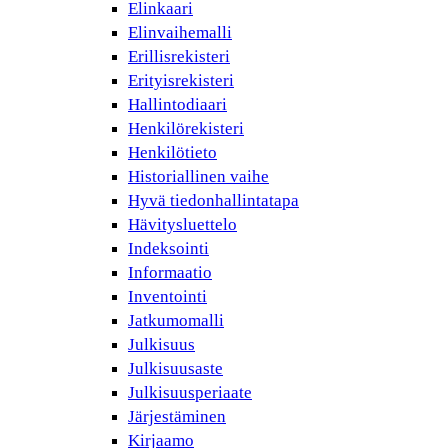
Elinkaari
Elinvaihemalli
Erillisrekisteri
Erityisrekisteri
Hallintodiaari
Henkilörekisteri
Henkilötieto
Historiallinen vaihe
Hyvä tiedonhallintatapa
Hävitysluettelo
Indeksointi
Informaatio
Inventointi
Jatkumomalli
Julkisuus
Julkisuusaste
Julkisuusperiaate
Järjestäminen
Kirjaamo