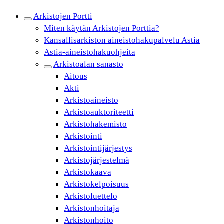
Arkistojen Portti
Miten käytän Arkistojen Porttia?
Kansallisarkiston aineistohakupalvelu Astia
Astia-aineistohakuohjeita
Arkistoalan sanasto
Aitous
Akti
Arkistoaineisto
Arkistoauktoriteetti
Arkistohakemisto
Arkistointi
Arkistointijärjestys
Arkistojärjestelmä
Arkistokaava
Arkistokelpoisuus
Arkistoluettelo
Arkistonhoitaja
Arkistonhoito