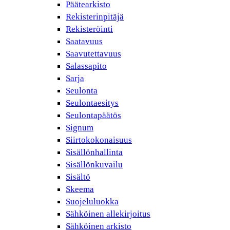
Päätearkisto
Rekisterinpitäjä
Rekisteröinti
Saatavuus
Saavutettavuus
Salassapito
Sarja
Seulonta
Seulontaesitys
Seulontapäätös
Signum
Siirtokokonaisuus
Sisällönhallinta
Sisällönkuvailu
Sisältö
Skeema
Suojeluluokka
Sähköinen allekirjoitus
Sähköinen arkisto