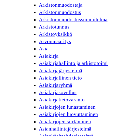
Arkistonmuodostaja
Arkistonmuodostus
Arkistonmuodostussuunnitelma
Arkistotunnus
Arkistoyksikkö
Arvonmääritys
Asia
Asiakirja
Asiakirjahallinto ja arkistotoimi
Asiakirjajärjestelmä
Asiakirjallinen tieto
Asiakirjaryhmä
Asiakirjasovellus
Asiakirjatietovaranto
Asiakirjojen lunastaminen
Asiakirjojen luovuttaminen
Asiakirjojen siirtäminen
Asianhallintajärjestelmä