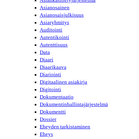
Asiankäsittelyjärjestelmä
Asianosainen
Asianosaisjulkisuus
Asiaryhmitys
Auditointi
Autentikointi
Autenttisuus
Data
Diaari
Diaarikaava
Diariointi
Digitaalinen asiakirja
Digitointi
Dokumentaatio
Dokumentinhallintajärjestelmä
Dokumentti
Dossier
Eheyden tarkistaminen
Eheys