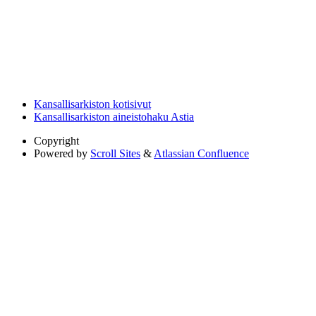
Kansallisarkiston kotisivut
Kansallisarkiston aineistohaku Astia
Copyright
Powered by
Scroll Sites
&
Atlassian Confluence