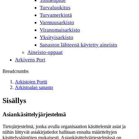
Toimenpide
Turvaluokitus
Turvamerkintä
Varmuusarkisto
Viranomaisarkisto
Yksityisarkisto
Sanaston lähteenä käytetty aineisto
Aineisto-oppaat
Arkivens Port
Breadcrumbs
Arkistojen Portti
Arkistoalan sanasto
Sisällys
Asiankäsittelyjärjestelmä
Tietojärjestelmä, jonka avulla organisaation käsittelemät asiat ja
niihin liittyvät asiakirjatiedot hallitaan ennalta määriteltyjen
käsittelysääntöjen mukaisesti. Asiankäsittelyjärjestelmässä on