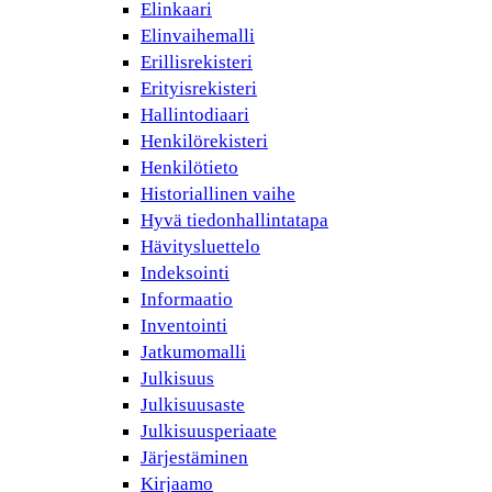
Elinkaari
Elinvaihemalli
Erillisrekisteri
Erityisrekisteri
Hallintodiaari
Henkilörekisteri
Henkilötieto
Historiallinen vaihe
Hyvä tiedonhallintatapa
Hävitysluettelo
Indeksointi
Informaatio
Inventointi
Jatkumomalli
Julkisuus
Julkisuusaste
Julkisuusperiaate
Järjestäminen
Kirjaamo