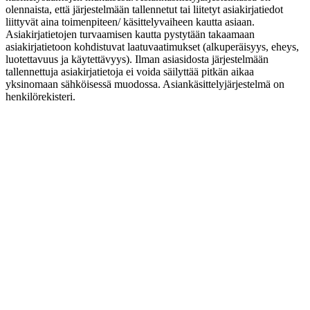
olennaista, että järjestelmään tallennetut tai liitetyt asiakirjatiedot
liittyvät aina toimenpiteen/ käsittelyvaiheen kautta asiaan.
Asiakirjatietojen turvaamisen kautta pystytään takaamaan
asiakirjatietoon kohdistuvat laatuvaatimukset (alkuperäisyys, eheys,
luotettavuus ja käytettävyys). Ilman asiasidosta järjestelmään
tallennettuja asiakirjatietoja ei voida säilyttää pitkän aikaa
yksinomaan sähköisessä muodossa. Asiankäsittelyjärjestelmä on
henkilörekisteri.