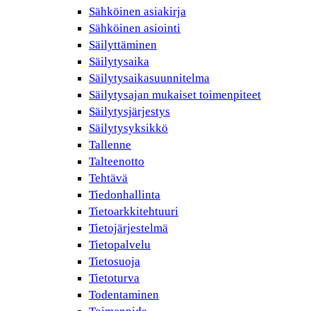
Sähköinen asiakirja
Sähköinen asiointi
Säilyttäminen
Säilytysaika
Säilytysaikasuunnitelma
Säilytysajan mukaiset toimenpiteet
Säilytysjärjestys
Säilytysyksikkö
Tallenne
Talteenotto
Tehtävä
Tiedonhallinta
Tietoarkkitehtuuri
Tietojärjestelmä
Tietopalvelu
Tietosuoja
Tietoturva
Todentaminen