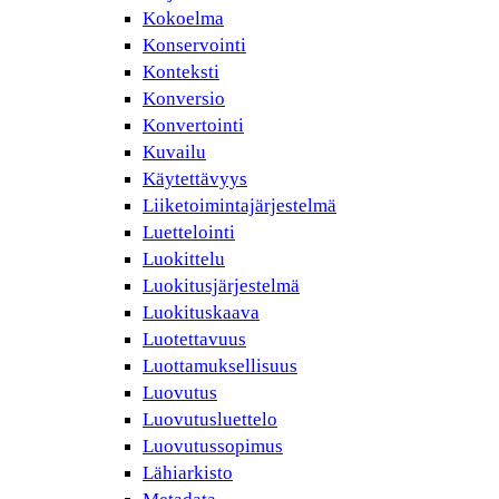
Kokoelma
Konservointi
Konteksti
Konversio
Konvertointi
Kuvailu
Käytettävyys
Liiketoimintajärjestelmä
Luettelointi
Luokittelu
Luokitusjärjestelmä
Luokituskaava
Luotettavuus
Luottamuksellisuus
Luovutus
Luovutusluettelo
Luovutussopimus
Lähiarkisto