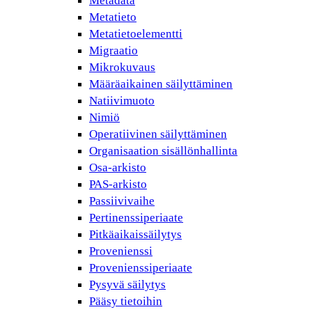
Metadata
Metatieto
Metatietoelementti
Migraatio
Mikrokuvaus
Määräaikainen säilyttäminen
Natiivimuoto
Nimiö
Operatiivinen säilyttäminen
Organisaation sisällönhallinta
Osa-arkisto
PAS-arkisto
Passiivivaihe
Pertinenssiperiaate
Pitkäaikaissäilytys
Provenienssi
Provenienssiperiaate
Pysyvä säilytys
Pääsy tietoihin