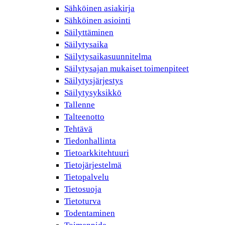
Sähköinen asiakirja
Sähköinen asiointi
Säilyttäminen
Säilytysaika
Säilytysaikasuunnitelma
Säilytysajan mukaiset toimenpiteet
Säilytysjärjestys
Säilytysyksikkö
Tallenne
Talteenotto
Tehtävä
Tiedonhallinta
Tietoarkkitehtuuri
Tietojärjestelmä
Tietopalvelu
Tietosuoja
Tietoturva
Todentaminen