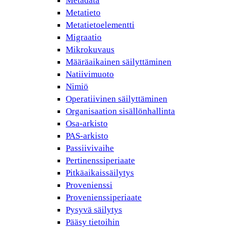
Metadata
Metatieto
Metatietoelementti
Migraatio
Mikrokuvaus
Määräaikainen säilyttäminen
Natiivimuoto
Nimiö
Operatiivinen säilyttäminen
Organisaation sisällönhallinta
Osa-arkisto
PAS-arkisto
Passiivivaihe
Pertinenssiperiaate
Pitkäaikaissäilytys
Provenienssi
Provenienssiperiaate
Pysyvä säilytys
Pääsy tietoihin