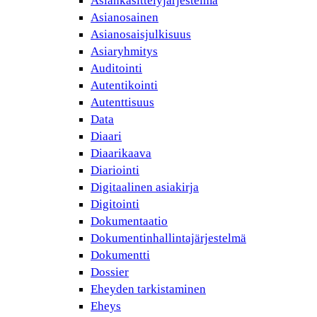
Asiankäsittelyjärjestelmä
Asianosainen
Asianosaisjulkisuus
Asiaryhmitys
Auditointi
Autentikointi
Autenttisuus
Data
Diaari
Diaarikaava
Diariointi
Digitaalinen asiakirja
Digitointi
Dokumentaatio
Dokumentinhallintajärjestelmä
Dokumentti
Dossier
Eheyden tarkistaminen
Eheys