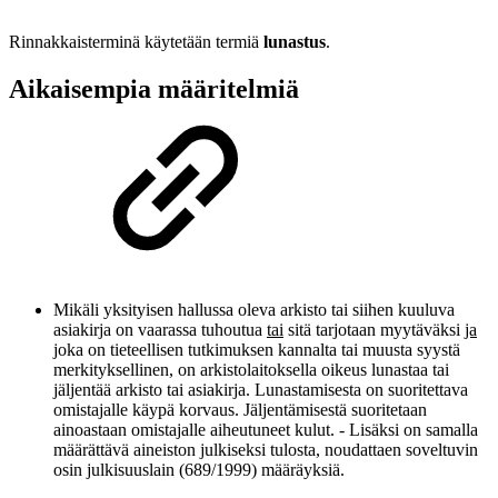
Rinnakkaisterminä käytetään termiä
lunastus
.
Aikaisempia määritelmiä
Mikäli yksityisen hallussa oleva arkisto tai siihen kuuluva
asiakirja on vaarassa tuhoutua
tai
sitä tarjotaan myytäväksi
ja
joka on tieteellisen tutkimuksen kannalta tai muusta syystä
merkityksellinen, on arkistolaitoksella oikeus lunastaa tai
jäljentää arkisto tai asiakirja. Lunastamisesta on suoritettava
omistajalle käypä korvaus. Jäljentämisestä suoritetaan
ainoastaan omistajalle aiheutuneet kulut. - Lisäksi on samalla
määrättävä aineiston julkiseksi tulosta, noudattaen soveltuvin
osin julkisuuslain (689/1999) määräyksiä.