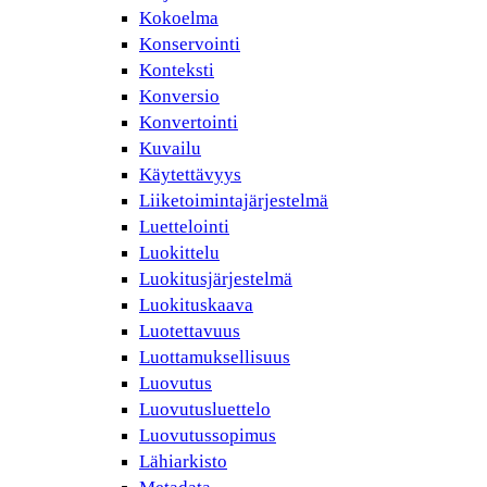
Kokoelma
Konservointi
Konteksti
Konversio
Konvertointi
Kuvailu
Käytettävyys
Liiketoimintajärjestelmä
Luettelointi
Luokittelu
Luokitusjärjestelmä
Luokituskaava
Luotettavuus
Luottamuksellisuus
Luovutus
Luovutusluettelo
Luovutussopimus
Lähiarkisto