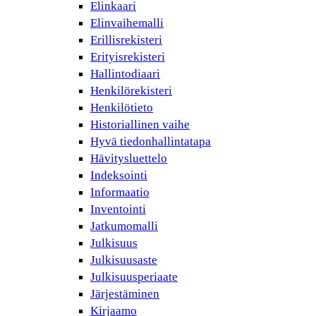
Elinkaari
Elinvaihemalli
Erillisrekisteri
Erityisrekisteri
Hallintodiaari
Henkilörekisteri
Henkilötieto
Historiallinen vaihe
Hyvä tiedonhallintatapa
Hävitysluettelo
Indeksointi
Informaatio
Inventointi
Jatkumomalli
Julkisuus
Julkisuusaste
Julkisuusperiaate
Järjestäminen
Kirjaamo