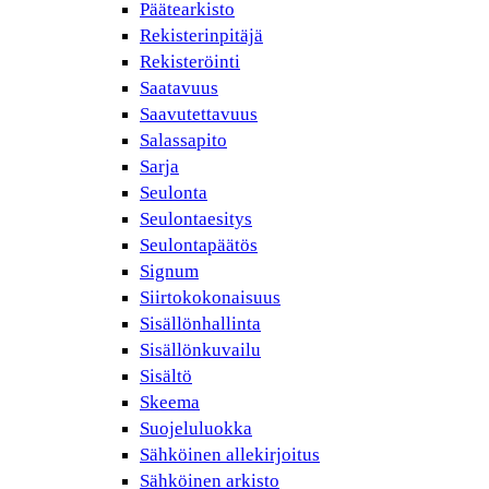
Päätearkisto
Rekisterinpitäjä
Rekisteröinti
Saatavuus
Saavutettavuus
Salassapito
Sarja
Seulonta
Seulontaesitys
Seulontapäätös
Signum
Siirtokokonaisuus
Sisällönhallinta
Sisällönkuvailu
Sisältö
Skeema
Suojeluluokka
Sähköinen allekirjoitus
Sähköinen arkisto