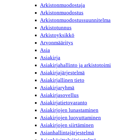
Arkistonmuodostaja
Arkistonmuodostus
Arkistonmuodostussuunnitelma
Arkistotunnus
Arkistoyksikkö
Arvonmääritys
Asia
Asiakirja
Asiakirjahallinto ja arkistotoimi
Asiakirjajärjestelmä
Asiakirjallinen tieto
Asiakirjaryhmä
Asiakirjasovellus
Asiakirjatietovaranto
Asiakirjojen lunastaminen
Asiakirjojen luovuttaminen
Asiakirjojen siirtäminen
Asianhallintajärjestelmä