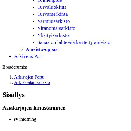
Toimenpide
Turvaluokitus
Turvamerkintä
Varmuusarkisto
Viranomaisarkisto
Yksityisarkisto
Sanaston lähteenä käytetty aineisto
Aineisto-oppaat
Arkivens Port
Breadcrumbs
Arkistojen Portti
Arkistoalan sanasto
Sisällys
Asiakirjojen lunastaminen
sv
inlösning