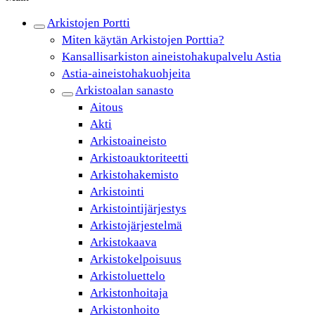
Arkistojen Portti
Miten käytän Arkistojen Porttia?
Kansallisarkiston aineistohakupalvelu Astia
Astia-aineistohakuohjeita
Arkistoalan sanasto
Aitous
Akti
Arkistoaineisto
Arkistoauktoriteetti
Arkistohakemisto
Arkistointi
Arkistointijärjestys
Arkistojärjestelmä
Arkistokaava
Arkistokelpoisuus
Arkistoluettelo
Arkistonhoitaja
Arkistonhoito