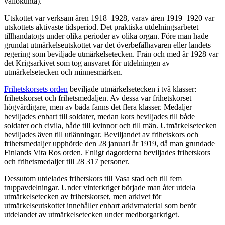
valiokunta).
Utskottet var verksam åren 1918–1928, varav åren 1919–1920 var
utskottets aktivaste tidsperiod. Det praktiska utdelningsarbetet
tillhandatogs under olika perioder av olika organ. Före man hade
grundat utmärkelseutskottet var det överbefälhavaren eller landets
regering som beviljade utmärkelsetecken. Från och med år 1928 var
det Krigsarkivet som tog ansvaret för utdelningen av
utmärkelsetecken och minnesmärken.
Frihetskorsets orden
beviljade utmärkelsetecken i två klasser:
frihetskorset och frihetsmedaljen. Av dessa var frihetskorset
högvärdigare, men av båda fanns det flera klasser. Medaljer
beviljades enbart till soldater, medan kors beviljades till både
soldater och civila, både till kvinnor och till män. Utmärkelsetecken
beviljades även till utlänningar. Beviljandet av frihetskors och
frihetsmedaljer upphörde den 28 januari år 1919, då man grundade
Finlands Vita Ros orden. Enligt dagorderna beviljades frihetskors
och frihetsmedaljer till 28 317 personer.
Dessutom utdelades frihetskors till Vasa stad och till fem
truppavdelningar. Under vinterkriget började man åter utdela
utmärkelsetecken av frihetskorset, men arkivet för
utmärkelseutskottet innehåller enbart arkivmaterial som berör
utdelandet av utmärkelsetecken under medborgarkriget.