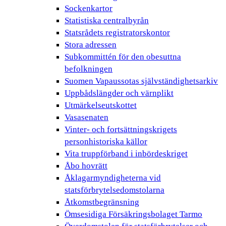
Sockenkartor
Statistiska centralbyrån
Statsrådets registratorskontor
Stora adressen
Subkommittén för den obesuttna
befolkningen
Suomen Vapaussotas självständighetsarkiv
Uppbådslängder och värnplikt
Utmärkelseutskottet
Vasasenaten
Vinter- och fortsättningskrigets
personhistoriska källor
Vita truppförband i inbördeskriget
Åbo hovrätt
Åklagarmyndigheterna vid
statsförbrytelsedomstolarna
Åtkomstbegränsning
Ömsesidiga Försäkringsbolaget Tarmo