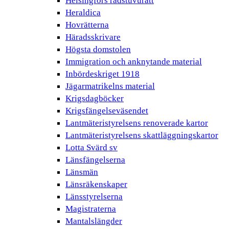
Helsingfors rådstuvurätt
Heraldica
Hovrätterna
Häradsskrivare
Högsta domstolen
Immigration och anknytande material
Inbördeskriget 1918
Jägarmatrikelns material
Krigsdagböcker
Krigsfängelseväsendet
Lantmäteristyrelsens renoverade kartor
Lantmäteristyrelsens skattläggningskartor
Lotta Svärd sv
Länsfängelserna
Länsmän
Länsräkenskaper
Länsstyrelserna
Magistraterna
Mantalslängder