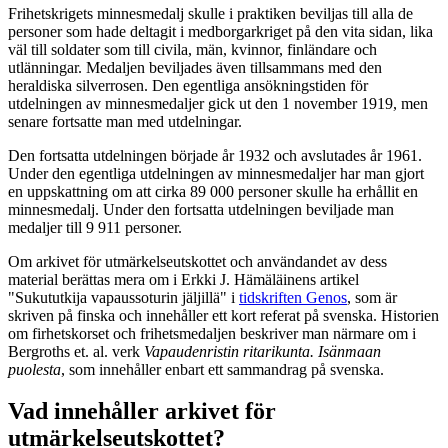
Frihetskrigets minnesmedalj skulle i praktiken beviljas till alla de
personer som hade deltagit i medborgarkriget på den vita sidan, lika
väl till soldater som till civila, män, kvinnor, finländare och
utlänningar. Medaljen beviljades även tillsammans med den
heraldiska silverrosen. Den egentliga ansökningstiden för
utdelningen av minnesmedaljer gick ut den 1 november 1919, men
senare fortsatte man med utdelningar.
Den fortsatta utdelningen började år 1932 och avslutades år 1961.
Under den egentliga utdelningen av minnesmedaljer har man gjort
en uppskattning om att cirka 89 000 personer skulle ha erhållit en
minnesmedalj. Under den fortsatta utdelningen beviljade man
medaljer till 9 911 personer.
Om arkivet för utmärkelseutskottet och användandet av dess
material berättas mera om i Erkki J. Hämäläinens artikel
"Sukututkija vapaussoturin jäljillä" i
tidskriften Genos
, som är
skriven på finska och innehåller ett kort referat på svenska. Historien
om firhetskorset och frihetsmedaljen beskriver man närmare om i
Bergroths et. al. verk
Vapaudenristin ritarikunta. Isänmaan
puolesta
, som innehåller enbart ett sammandrag på svenska.
Vad innehåller arkivet för
utmärkelseutskottet?