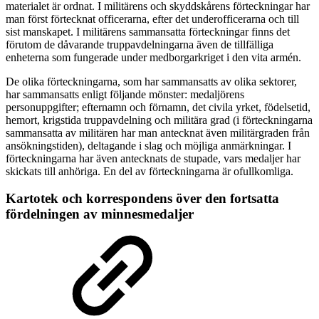
materialet är ordnat. I militärens och skyddskårens förteckningar har
man först förtecknat officerarna, efter det underofficerarna och till
sist manskapet. I militärens sammansatta förteckningar finns det
förutom de dåvarande truppavdelningarna även de tillfälliga
enheterna som fungerade under medborgarkriget i den vita armén.
De olika förteckningarna, som har sammansatts av olika sektorer,
har sammansatts enligt följande mönster: medaljörens
personuppgifter; efternamn och förnamn, det civila yrket, födelsetid,
hemort, krigstida truppavdelning och militära grad (i förteckningarna
sammansatta av militären har man antecknat även militärgraden från
ansökningstiden), deltagande i slag och möjliga anmärkningar. I
förteckningarna har även antecknats de stupade, vars medaljer har
skickats till anhöriga. En del av förteckningarna är ofullkomliga.
Kartotek och korrespondens över den fortsatta
fördelningen av minnesmedaljer