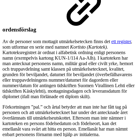
ordensförslag
Av de personer som mottagit utmärkelsetecken finns det
ett register
,
som utformar en serie med namnet
Kortisto (Kartotek).
Kartoteksregistret är ordnat i alfabetisk ordning enligt personens
namn (exempelvis kartong KUN-1/114 Aa-Alh). I kartoteken har
man antecknat personens namn, militär grad eller civilt yrke, hemort
och truppavdelning samt klassen på utmärkelsetecknet, kvalitet,
grunden för beviljandet, datumet för beviljandet (överbefälhavarens
eller truppavdelningens nummer/datumet för dagordern eller
nummer/datum för antingen tidskriften Suomen Virallinen Lehti eller
tidskriften Käskylehti), mottagningsdagen och leveransdatum för
diplomet (ifall man förlänade ett diplom skilt).
Förkortningen ”pal.” och årtal betyder att man inte har fått tag på
personen och att utmärkelsetecknet har under det antecknade året
överlämnats till utmärkelseutskottet. Eftersom man inte nämner i
kartoteken en persons födelsedatum och födelseort, kan det
emellanåt vara svårt att hitta en person. Emellanåt har man nämnt
enbart personens förnamn med hjälp av initialerna.