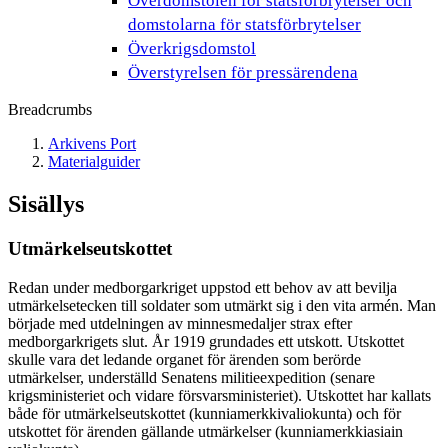
Överdomstolen för statsförbrytelser och
domstolarna för statsförbrytelser
Överkrigsdomstol
Överstyrelsen för pressärendena
Breadcrumbs
Arkivens Port
Materialguider
Sisällys
Utmärkelseutskottet
Redan under medborgarkriget uppstod ett behov av att bevilja
utmärkelsetecken till soldater som utmärkt sig i den vita armén. Man
började med utdelningen av minnesmedaljer strax efter
medborgarkrigets slut. År 1919 grundades ett utskott. Utskottet
skulle vara det ledande organet för ärenden som berörde
utmärkelser, underställd Senatens militieexpedition (senare
krigsministeriet och vidare försvarsministeriet). Utskottet har kallats
både för utmärkelseutskottet (kunniamerkkivaliokunta) och för
utskottet för ärenden gällande utmärkelser (kunniamerkkiasiain