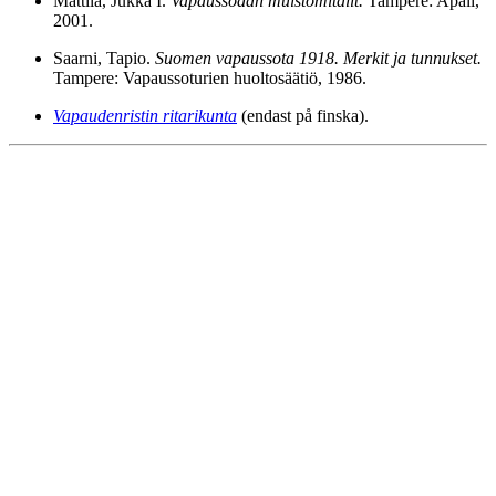
Mattila, Jukka I.
Vapaussodan muistomitalit.
Tampere: Apali,
2001.
Saarni, Tapio.
Suomen vapaussota 1918. Merkit ja tunnukset.
Tampere: Vapaussoturien huoltosäätiö, 1986.
Vapaudenristin ritarikunta
(endast på finska).