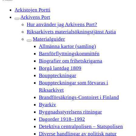
Arkistojen Portti
Arkivens Port
Hur använder jag Arkivens Port?
Riksarkivets materialsökningstjänst Astia
Materialguider
Allmänna kartor (samling)
Barnförflyttningskommittén
Biografier om frihetskrigarna
Borgå lantdag 1809
Bouppteckningar
Bouppteckningar som förvaras i
Riksarkivet
Brandförsäkrings-Contoiret i Finland
Byarkiv
Byggnadsstyrelsens ritningar
Dagorder 1918–1992
Detektiva centralpolisen – Statspolisen
Diverse handlingar av politisk natur