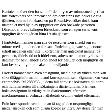
Kartoteken över den fortsatta fördelningen av minnesmedaljer har
inte förtecknats och information om dem finns inte heller i Astia
tjänsten. Jouren i forskarsalen på Riksarkivet söker dock fram
materialet med hjälp av uppgifter om den önskade personen.
Däremot är brevväxlingen förtecknad som en egen serie, vars
uppgifter är som går att hitta i Astia tjänsten.
I kartoteken nämner man alla de personer som ansökt om en
minnesmedalj under den fortsatta fördelningen, vare sig personen
erhöll medaljen eller inte. I kortet har man antecknat namnet på
personen, födelsetid och födelseort, adress och hemort, yrke samt
datumet för beviljandet/ avböjandet för beslutet och möjligtvis en
kort beskrivning om orsaken till beviljandet.
I kortet nämner man även ett signum, med hjälp av vilken man kan
söka tilläggsinformation bland korrespondensen. Signumet kan vara
exempelvis ”M 2889/33”, i detta fall hänvisar bokstaven till pärm
och nummerserien till ansökningens diarienummer. Pärmens
bokstavssignum är viktigare än diarienumret, eftersom
ansökningarna är ordnade i alfabetisk ordning enligt efternamn.
Från korrespondensen kan man få tag på den ursprungliga
medaljansökan och som bilaga kopior av intyg. Av dessa får man