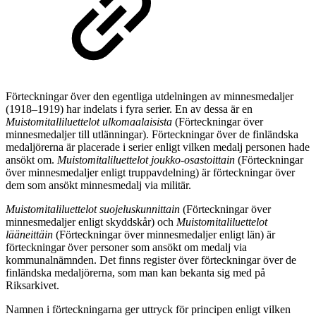
Förteckningar över den egentliga utdelningen av minnesmedaljer
(1918–1919) har indelats i fyra serier. En av dessa är en
Muistomitalliluettelot ulkomaalaisista
(Förteckningar över
minnesmedaljer till utlänningar). Förteckningar över de finländska
medaljörerna är placerade i serier enligt vilken medalj personen hade
ansökt om.
Muistomitaliluettelot joukko-osastoittain
(Förteckningar
över minnesmedaljer enligt truppavdelning) är förteckningar över
dem som ansökt minnesmedalj via militär.
Muistomitaliluettelot suojeluskunnittain
(Förteckningar över
minnesmedaljer enligt skyddskår) och
Muistomitaliluettelot
lääneittäin
(Förteckningar över minnesmedaljer enligt län) är
förteckningar över personer som ansökt om medalj via
kommunalnämnden. Det finns register över förteckningar över de
finländska medaljörerna, som man kan bekanta sig med på
Riksarkivet.
Namnen i förteckningarna ger uttryck för principen enligt vilken