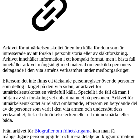
Arkivet för utmärkelseutskottet är en bra källa för dem som är
intresserade av att forska i personhistoria eller av släktforskning.
Arkivet innehåller information i ett kompakt format, men i bästa fall
innehåller arkivet mångsidigt med material om enskilda personers
deltagande i den vita arméns verksamhet under medborgarkriget.
Eftersom det inte finns ett täckande personregister över de personer
som deltog i kriget på den vita sidan, är arkivet för
utmärkelseutskottet en värdefull källa. Speciellt i de fall då man i
början av sin forskning vet enbart namnet på personen. Arkivet för
utmärkelseutskottet är relativt omfattande, eftersom en betydande del
av de personer som varit i den vita armén och understött dess
verksamhet, fick ett utmärkelsetecken eller ett minnesmärke eller
båda.
Från arkivet för
Biografier om frihetskrigarna
kan man få
mångsidigare personuppgifter och mera detaljerad krigsinformation