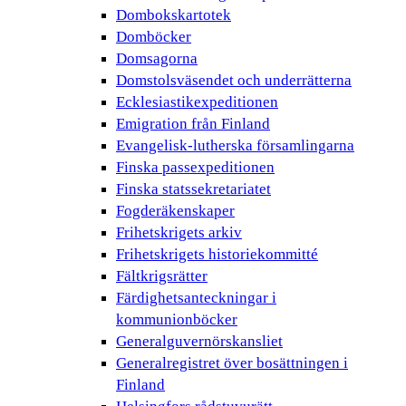
Dombokskartotek
Domböcker
Domsagorna
Domstolsväsendet och underrätterna
Ecklesiastikexpeditionen
Emigration från Finland
Evangelisk-lutherska församlingarna
Finska passexpeditionen
Finska statssekretariatet
Fogderäkenskaper
Frihetskrigets arkiv
Frihetskrigets historiekommitté
Fältkrigsrätter
Färdighetsanteckningar i
kommunionböcker
Generalguvernörskansliet
Generalregistret över bosättningen i
Finland