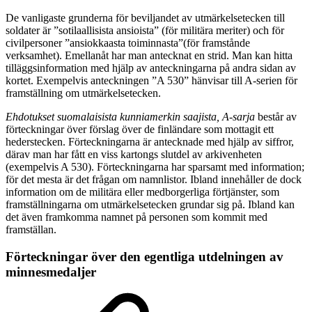
De vanligaste grunderna för beviljandet av utmärkelsetecken till
soldater är ”sotilaallisista ansioista” (för militära meriter) och för
civilpersoner ”ansiokkaasta toiminnasta”(för framstånde
verksamhet). Emellanåt har man antecknat en strid. Man kan hitta
tilläggsinformation med hjälp av anteckningarna på andra sidan av
kortet. Exempelvis anteckningen ”A 530” hänvisar till A-serien för
framställning om utmärkelsetecken.
Ehdotukset suomalaisista kunniamerkin saajista, A-sarja
består av
förteckningar över förslag över de finländare som mottagit ett
hederstecken. Förteckningarna är antecknade med hjälp av siffror,
därav man har fått en viss kartongs slutdel av arkivenheten
(exempelvis A 530). Förteckningarna har sparsamt med information;
för det mesta är det frågan om namnlistor. Ibland innehåller de dock
information om de militära eller medborgerliga förtjänster, som
framställningarna om utmärkelsetecken grundar sig på. Ibland kan
det även framkomma namnet på personen som kommit med
framställan.
Förteckningar över den egentliga utdelningen av
minnesmedaljer