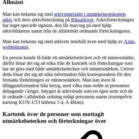
Allmänt
Man kan bekanta sig med
arkivmaterialet i utmärkelseutskottets
arkiv
och dess arkivförteckning på
Riksarkivet
. Arkivförteckningen
har inget speciellt signum, den får man tag på med hjälp
arkivbildarens namn från de alfabetiskt ordnande förteckningarna.
Man kan bekanta sig med arkivets innehåll även med hjälp av
Astia-
webbtjänsten
.
En person kunde få både ett utmärkelsetecken och ett minnesmärke,
därför lönar det sig att söka från de kartotek och förteckningar som
har att göra med både utmärkelsetecken och minnesmärken. Utöver
detta lönar det sig att söka information från korrespondens för den
fortsatta fördelningen av minnesmärken. Man kan även få
tilläggsinformation från betyg, med vilka man redde ut personens
deltagande i kriget. Intygen är arkiverade som en egen serie och de
är ordnade i alfabetisk ordning enligt personens namn (exempelvis
kartong KUN-1/53 häftena 1-4, A-Blom).
Kartotek över de personer som mottagit
utmärkelsetecken och förteckningar över