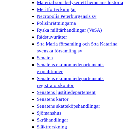
Material som belyser ett hemmans historia
Meritförteckningar
Necropolis Peterburgensis sv
Polisinrättningarna
Ryska militärhandlingar (VeSA)
Rådstuvurätter
S:ta Maria församling och S:ta Katarina
svenska församling sv
Senaten
Senatens ekonomiedepartements
expeditioner
Senatens ekonomiedepartements
registratorskontor
Senatens justitiedepartement
Senatens kartor
Senatens skatteköpshandlingar
Sjömanshus
Skråhandlingar
Släktforskning