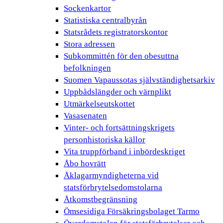
Sockenkartor
Statistiska centralbyrån
Statsrådets registratorskontor
Stora adressen
Subkommittén för den obesuttna
befolkningen
Suomen Vapaussotas självständighetsarkiv
Uppbådslängder och värnplikt
Utmärkelseutskottet
Vasasenaten
Vinter- och fortsättningskrigets
personhistoriska källor
Vita truppförband i inbördeskriget
Åbo hovrätt
Åklagarmyndigheterna vid
statsförbrytelsedomstolarna
Åtkomstbegränsning
Ömsesidiga Försäkringsbolaget Tarmo