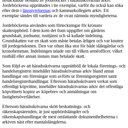
heltäckande bestånd av jordeböcker i häradsskrivarnas arkiv.
Jordeböckerna upprättades i tre exemplar, varför du också kan söka
efter dem i
länsstyrelsernas
och kammarkollegiets arkiv. Ett
exemplar sändes till vardera av de ovan nämnda myndigheterna.
Jordeböckerna användes som förteckningar för kronans
skatteuppbörd. I dem kom det fram uppgifter om gårdens
grundskatt, jordnatur, rusttjänst och så kallade indelning.
Grundskatten var en skatt som måste betalas årligen och var knuten
till jordegendomen. Den var oftast lika stor för både släktgårdar och
kronohemman. Indelningen talade om till vilken arméofficer, vilket
rusthåll eller annan instans man betalade skatt.
Som följd av att häradsskrivarna upprätthöll de lokala förenings- och
handelsregistren innehåller häradsskrivarnas arkiv bland annat
handlingar om föreningar som avförts ur föreningsregistret samt
handelsregisterhandlingar. Eftersom häradsskrivaren verkat som
offentligt köpvittne, innehåller häradsskrivarnas arkiv det offentliga
köpvittnets kopior av köpebrev och anmälningar om
fastighetsöverlåtelser.
Eftersom häradsskrivarna skött beskattnings- och
räkenskapsärenden, är just uppbördslängder och
räkenskapshandlingar de mest omfattande dokumenthelheterna i
arkiven näst efter mantalslängderna.