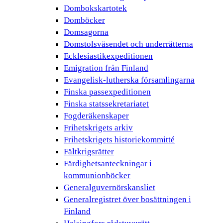
Dombokskartotek
Domböcker
Domsagorna
Domstolsväsendet och underrätterna
Ecklesiastikexpeditionen
Emigration från Finland
Evangelisk-lutherska församlingarna
Finska passexpeditionen
Finska statssekretariatet
Fogderäkenskaper
Frihetskrigets arkiv
Frihetskrigets historiekommitté
Fältkrigsrätter
Färdighetsanteckningar i
kommunionböcker
Generalguvernörskansliet
Generalregistret över bosättningen i
Finland