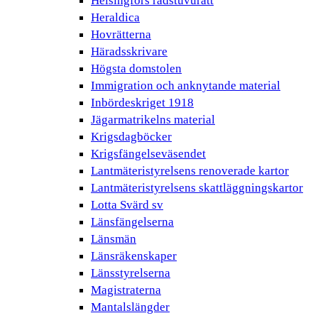
Helsingfors rådstuvurätt
Heraldica
Hovrätterna
Häradsskrivare
Högsta domstolen
Immigration och anknytande material
Inbördeskriget 1918
Jägarmatrikelns material
Krigsdagböcker
Krigsfängelseväsendet
Lantmäteristyrelsens renoverade kartor
Lantmäteristyrelsens skattläggningskartor
Lotta Svärd sv
Länsfängelserna
Länsmän
Länsräkenskaper
Länsstyrelserna
Magistraterna
Mantalslängder