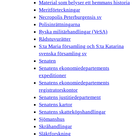
Material som belyser ett hemmans historia
Meritförteckningar
Necropolis Peterburgensis sv
Polisinrättningarna
Ryska militärhandlingar (VeSA)
Rådstuvurätter
S:ta Maria församling och S:ta Katarina
svenska församling sv
Senaten
Senatens ekonomiedepartements
expeditioner
Senatens ekonomiedepartements
registratorskontor
Senatens justitiedepartement
Senatens kartor
Senatens skatteköpshandlingar
Sjömanshus
Skråhandlingar
Släktforskning