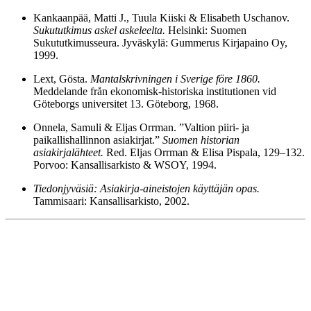
Kankaanpää, Matti J., Tuula Kiiski & Elisabeth Uschanov.
Sukututkimus askel askeleelta.
Helsinki: Suomen
Sukututkimusseura. Jyväskylä: Gummerus Kirjapaino Oy,
1999.
Lext, Gösta.
Mantalskrivningen i Sverige före 1860.
Meddelande från ekonomisk-historiska institutionen vid
Göteborgs universitet 13. Göteborg, 1968.
Onnela, Samuli & Eljas Orrman. ”Valtion piiri- ja
paikallishallinnon asiakirjat.”
Suomen historian
asiakirjalähteet.
Red. Eljas Orrman & Elisa Pispala, 129–132.
Porvoo: Kansallisarkisto & WSOY, 1994.
Tiedonjyväsiä: Asiakirja-aineistojen käyttäjän opas.
Tammisaari: Kansallisarkisto, 2002.