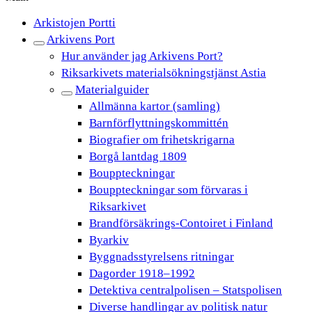
Arkistojen Portti
Arkivens Port
Hur använder jag Arkivens Port?
Riksarkivets materialsökningstjänst Astia
Materialguider
Allmänna kartor (samling)
Barnförflyttningskommittén
Biografier om frihetskrigarna
Borgå lantdag 1809
Bouppteckningar
Bouppteckningar som förvaras i
Riksarkivet
Brandförsäkrings-Contoiret i Finland
Byarkiv
Byggnadsstyrelsens ritningar
Dagorder 1918–1992
Detektiva centralpolisen – Statspolisen
Diverse handlingar av politisk natur