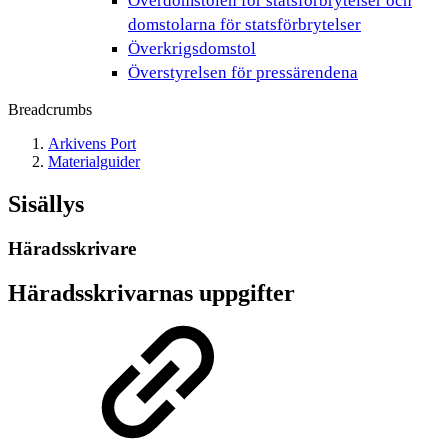
Överdomstolen för statsförbrytelser och
domstolarna för statsförbrytelser
Överkrigsdomstol
Överstyrelsen för pressärendena
Breadcrumbs
Arkivens Port
Materialguider
Sisällys
Häradsskrivare
Häradsskrivarnas uppgifter