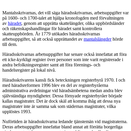
Mantalsskrivarnas, det vill säga häradsskrivarnas, arbetsuppgifter var
på 1600- och 1700-talet att hjälpa kronofogden med förvaltningen
av
häradet
, genom att upprätta skattelängder, olika uppbördsländer
och räkenskapshandlingar för häradet samt kontrollera
skatteuppbörden. År 1779 utökades häradsskrivarnas
arbetsuppgifter, så att också upprättandet av
mantalslängder
hörde
till dem.
Häradsskrivarnas arbetsuppgifter har senare också innefattat att föra
ett icke-kyrkligt register över personer som inte varit registrerade i
andra befolkningsregister samt att föra förenings- och
handelsregister på lokal nivå.
Häradsskrivarens kansli fick beteckningen registerbyrå 1970. I och
med häradsreformen 1996 blev en del av registerbyråerna
administrativa avdelningar vid häradsämbetena medan andra blev
självständiga myndigheter. Dessa förnyade registerbyråer började
kallas magistrater. Det är dock skäl att komma ihåg att dessa nya
magistrater inte är samma sak som städernas magistrater, vilka
upplöstes 1993.
Nuförtiden är häradsskrivarna ledande tjänstemän vid magistraterna.
Deras arbetsuppgifter innefattar bland annat att förrätta borgerliga