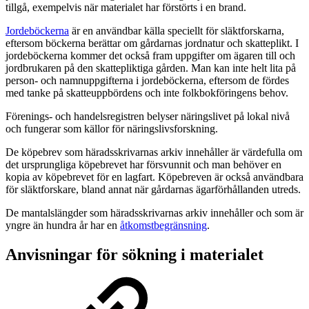
tillgå, exempelvis när materialet har förstörts i en brand.
Jordeböckerna
är en användbar källa speciellt för släktforskarna,
eftersom böckerna berättar om gårdarnas jordnatur och skatteplikt. I
jordeböckerna kommer det också fram uppgifter om ägaren till och
jordbrukaren på den skattepliktiga gården. Man kan inte helt lita på
person- och namnuppgifterna i jordeböckerna, eftersom de fördes
med tanke på skatteuppbördens och inte folkbokföringens behov.
Förenings- och handelsregistren belyser näringslivet på lokal nivå
och fungerar som källor för näringslivsforskning.
De köpebrev som häradsskrivarnas arkiv innehåller är värdefulla om
det ursprungliga köpebrevet har försvunnit och man behöver en
kopia av köpebrevet för en lagfart. Köpebreven är också användbara
för släktforskare, bland annat när gårdarnas ägarförhållanden utreds.
De mantalslängder som häradsskrivarnas arkiv innehåller och som är
yngre än hundra år har en
åtkomstbegränsning
.
Anvisningar för sökning i materialet