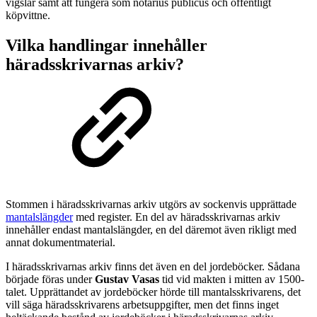
vigslar samt att fungera som notarius publicus och offentligt
köpvittne.
Vilka handlingar innehåller
häradsskrivarnas arkiv?
Stommen i häradsskrivarnas arkiv utgörs av sockenvis upprättade
mantalslängder
med register. En del av häradsskrivarnas arkiv
innehåller endast mantalslängder, en del däremot även rikligt med
annat dokumentmaterial.
I häradsskrivarnas arkiv finns det även en del jordeböcker. Sådana
började föras under
Gustav Vasas
tid vid makten i mitten av 1500-
talet. Upprättandet av jordeböcker hörde till mantalsskrivarens, det
vill säga häradsskrivarens arbetsuppgifter, men det finns inget