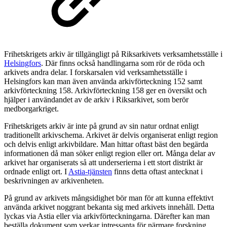
Frihetskrigets arkiv är tillgängligt på Riksarkivets verksamhetsställe i
Helsingfors
. Där finns också handlingarna som rör de röda och
arkivets andra delar. I forskarsalen vid verksamhetsställe i
Helsingfors kan man även använda arkivförteckning 152 samt
arkivförteckning 158. Arkivförteckning 158 ger en översikt och
hjälper i användandet av de arkiv i Riksarkivet, som berör
medborgarkriget.
Frihetskrigets arkiv är inte på grund av sin natur ordnat enligt
traditionellt arkivschema. Arkivet är delvis organiserat enligt region
och delvis enligt arkivbildare. Man hittar oftast bäst den begärda
informationen då man söker enligt region eller ort. Många delar av
arkivet har organiserats så att underserierna i ett stort distrikt är
ordnade enligt ort. I
Astia-tjänsten
finns detta oftast antecknat i
beskrivningen av arkivenheten.
På grund av arkivets mångsidighet bör man för att kunna effektivt
använda arkivet noggrant bekanta sig med arkivets innehåll. Detta
lyckas via Astia eller via arkivförteckningarna. Därefter kan man
beställa dokument som verkar intressanta för närmare forskning.