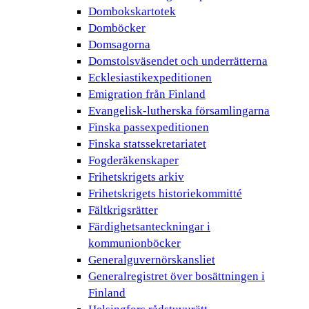
Dombokskartotek
Domböcker
Domsagorna
Domstolsväsendet och underrätterna
Ecklesiastikexpeditionen
Emigration från Finland
Evangelisk-lutherska församlingarna
Finska passexpeditionen
Finska statssekretariatet
Fogderäkenskaper
Frihetskrigets arkiv
Frihetskrigets historiekommitté
Fältkrigsrätter
Färdighetsanteckningar i
kommunionböcker
Generalguvernörskansliet
Generalregistret över bosättningen i
Finland