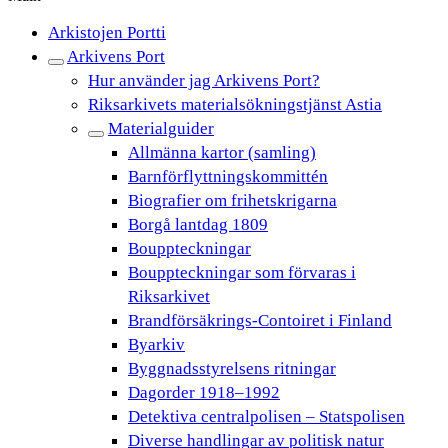
Arkistojen Portti
Arkivens Port
Hur använder jag Arkivens Port?
Riksarkivets materialsökningstjänst Astia
Materialguider
Allmänna kartor (samling)
Barnförflyttningskommittén
Biografier om frihetskrigarna
Borgå lantdag 1809
Bouppteckningar
Bouppteckningar som förvaras i
Riksarkivet
Brandförsäkrings-Contoiret i Finland
Byarkiv
Byggnadsstyrelsens ritningar
Dagorder 1918–1992
Detektiva centralpolisen – Statspolisen
Diverse handlingar av politisk natur