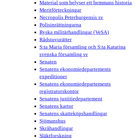
Material som belyser ett hemmans historia
Meritförteckningar
Necropolis Peterburgensis sv
Polisinrättningarna
Ryska militärhandlingar (VeSA)
Rådstuvurätter
S:ta Maria församling och S:ta Katarina
svenska församling sv
Senaten
Senatens ekonomiedepartements
expeditioner
Senatens ekonomiedepartements
registratorskontor
Senatens justitiedepartement
Senatens kartor
Senatens skatteköpshandlingar
Sjömanshus
Skråhandlingar
Släktforskning