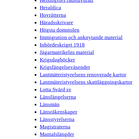
Helsingfors rådstuvurätt
Heraldica
Hovrätterna
Häradsskrivare
Högsta domstolen
Immigration och anknytande material
Inbördeskriget 1918
Jägarmatrikelns material
Krigsdagböcker
Krigsfängelseväsendet
Lantmäteristyrelsens renoverade kartor
Lantmäteristyrelsens skattläggningskartor
Lotta Svärd sv
Länsfängelserna
Länsmän
Länsräkenskaper
Länsstyrelserna
Magistraterna
Mantalslängder