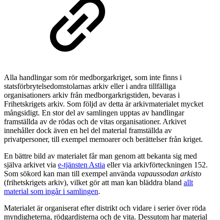
Alla handlingar som rör medborgarkriget, som inte finns i
statsförbrytelsedomstolarnas arkiv eller i andra tillfälliga
organisationers arkiv från medborgarkrigstiden, bevaras i
Frihetskrigets arkiv. Som följd av detta är arkivmaterialet mycket
mångsidigt. En stor del av samlingen upptas av handlingar
framställda av de rödas och de vitas organisationer. Arkivet
innehåller dock även en hel del material framställda av
privatpersoner, till exempel memoarer och berättelser från kriget.
En bättre bild av materialet får man genom att bekanta sig med
själva arkivet via
e-tjänsten Astia
eller via arkivförteckningen 152.
Som sökord kan man till exempel använda
vapaussodan arkisto
(frihetskrigets arkiv), vilket gör att man kan bläddra bland
allt
material som ingår i samlingen
.
Materialet är organiserat efter distrikt och vidare i serier över röda
myndigheterna, rödgardisterna och de vita. Dessutom har material