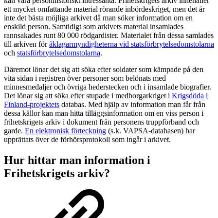
kan vara personhistoriskt intressanta. Frihetskrigets arkiv innehåller
ett mycket omfattande material rörande inbördeskriget, men det är
inte det bästa möjliga arkivet då man söker information om en
enskild person. Samtidigt som arkivets material insamlades
rannsakades runt 80 000 rödgardister. Materialet från dessa samlades
till arkiven för
åklagarmyndigheterna vid statsförbrytelsedomstolarna
och
statsförbrytelsedomstolarna
.
Däremot lönar det sig att söka efter soldater som kämpade på den
vita sidan i registren över personer som belönats med
minnesmedaljer och övriga hederstecken och i insamlade biografier.
Det lönar sig att söka efter stupade i medborgarkriget i
Krigsdöda i
Finland-projektets
databas. Med hjälp av information man får från
dessa källor kan man hitta tilläggsinformation om en viss person i
frihetskrigets arkiv i dokument från personens truppförband och
garde.
En elektronisk förteckning
(s.k. VAPSA-databasen) har
upprättats över de förhörsprotokoll som ingår i arkivet.
Hur hittar man information i
Frihetskrigets arkiv?