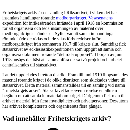
Frihetskrigets arkiv är en samling i Riksarkivet, i vilken det har
insamlats handlingar rörande
medborgarkriget
.
Vasasenatens
expedition för inrikesärenden inrättade i april 1918 en kommission
för att organisera och leda insamlingen av material över
medborgarkrigets händelser. Syftet var att samla in handlingar
rörande både de rödas och de vitas förberedelser inför
medborgarkriget från sommaren 1917 till krigets slut. Samtidigt fick
statsarkivet av ecklesiastikexpeditionen som uppgift att samla och
organisera dokument rörande "det röda upproret". I början av juni
1918 ansågs det bäst att sammanföra dessa två projekt och arbetet
centraliserades till statsarkivet.
Landet uppdelades i tretton distrikt. Fram till juni 1919 ihopsamlades
material rörande kriget i de olika distrikten som skickades vidare till
statsarkivet. Detta material sammanställdes till en samling vid namn
"frihetskrigets arkiv". Statsarkivet lade även i rörelse en allmän
begäran om att samla in material om kriget. Därigenom fick man till
arkivet material från flera myndigheter och privatpersoner. Dessutom
har arkivet kompletterats och organiserats flera gånger.
Vad innehåller Frihetskrigets arkiv?