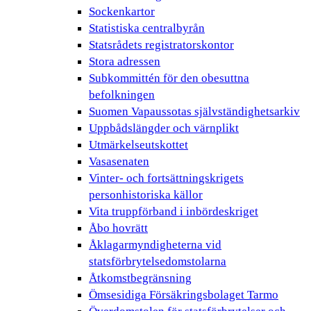
Sockenkartor
Statistiska centralbyrån
Statsrådets registratorskontor
Stora adressen
Subkommittén för den obesuttna
befolkningen
Suomen Vapaussotas självständighetsarkiv
Uppbådslängder och värnplikt
Utmärkelseutskottet
Vasasenaten
Vinter- och fortsättningskrigets
personhistoriska källor
Vita truppförband i inbördeskriget
Åbo hovrätt
Åklagarmyndigheterna vid
statsförbrytelsedomstolarna
Åtkomstbegränsning
Ömsesidiga Försäkringsbolaget Tarmo