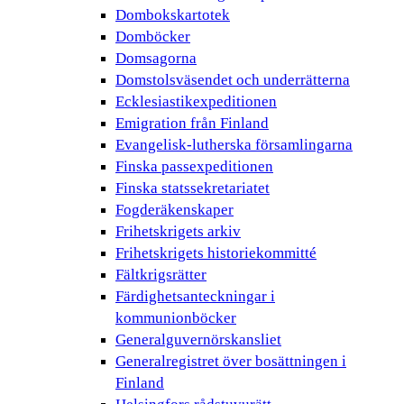
Dombokskartotek
Domböcker
Domsagorna
Domstolsväsendet och underrätterna
Ecklesiastikexpeditionen
Emigration från Finland
Evangelisk-lutherska församlingarna
Finska passexpeditionen
Finska statssekretariatet
Fogderäkenskaper
Frihetskrigets arkiv
Frihetskrigets historiekommitté
Fältkrigsrätter
Färdighetsanteckningar i
kommunionböcker
Generalguvernörskansliet
Generalregistret över bosättningen i
Finland