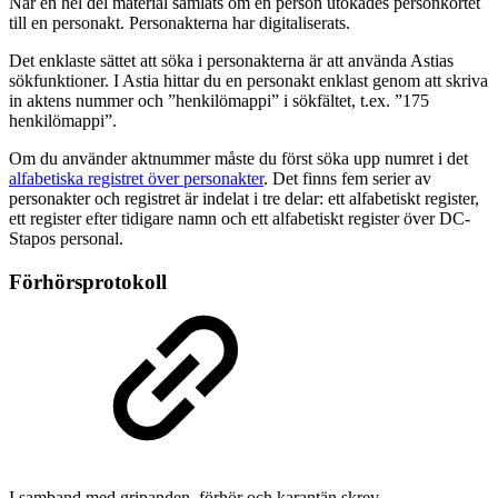
När en hel del material samlats om en person utökades personkortet
till en personakt. Personakterna har digitaliserats.
Det enklaste sättet att söka i personakterna är att använda Astias
sökfunktioner. I Astia hittar du en personakt enklast genom att skriva
in aktens nummer och ”henkilömappi” i sökfältet, t.ex. ”175
henkilömappi”.
Om du använder aktnummer måste du först söka upp numret i det
alfabetiska registret över personakter
. Det finns fem serier av
personakter och registret är indelat i tre delar: ett alfabetiskt register,
ett register efter tidigare namn och ett alfabetiskt register över DC-
Stapos personal.
Förhörsprotokoll
I samband med gripanden, förhör och karantän skrev