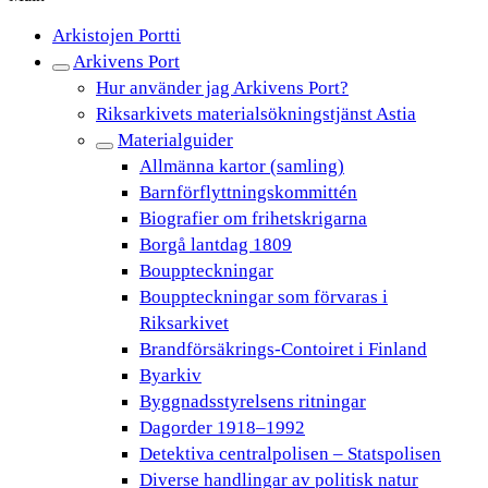
Arkistojen Portti
Arkivens Port
Hur använder jag Arkivens Port?
Riksarkivets materialsökningstjänst Astia
Materialguider
Allmänna kartor (samling)
Barnförflyttningskommittén
Biografier om frihetskrigarna
Borgå lantdag 1809
Bouppteckningar
Bouppteckningar som förvaras i
Riksarkivet
Brandförsäkrings-Contoiret i Finland
Byarkiv
Byggnadsstyrelsens ritningar
Dagorder 1918–1992
Detektiva centralpolisen – Statspolisen
Diverse handlingar av politisk natur