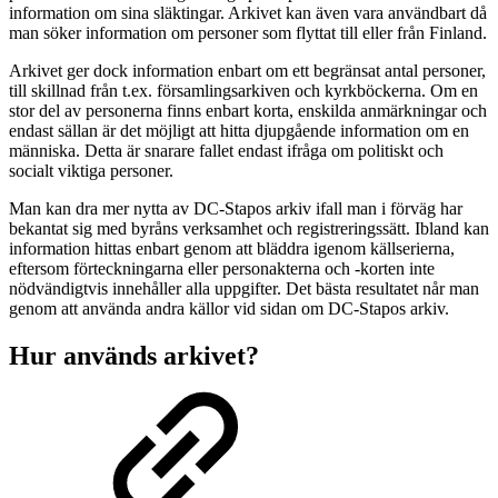
information om sina släktingar. Arkivet kan även vara användbart då
man söker information om personer som flyttat till eller från Finland.
Arkivet ger dock information enbart om ett begränsat antal personer,
till skillnad från t.ex. församlingsarkiven och kyrkböckerna. Om en
stor del av personerna finns enbart korta, enskilda anmärkningar och
endast sällan är det möjligt att hitta djupgående information om en
människa. Detta är snarare fallet endast ifråga om politiskt och
socialt viktiga personer.
Man kan dra mer nytta av DC-Stapos arkiv ifall man i förväg har
bekantat sig med byråns verksamhet och registreringssätt. Ibland kan
information hittas enbart genom att bläddra igenom källserierna,
eftersom förteckningarna eller personakterna och -korten inte
nödvändigtvis innehåller alla uppgifter. Det bästa resultatet når man
genom att använda andra källor vid sidan om DC-Stapos arkiv.
Hur används arkivet?