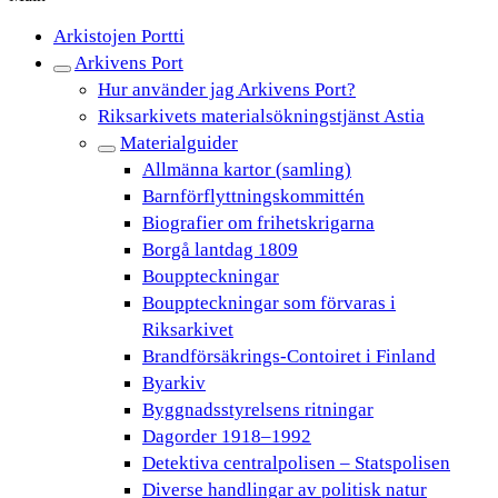
Arkistojen Portti
Arkivens Port
Hur använder jag Arkivens Port?
Riksarkivets materialsökningstjänst Astia
Materialguider
Allmänna kartor (samling)
Barnförflyttningskommittén
Biografier om frihetskrigarna
Borgå lantdag 1809
Bouppteckningar
Bouppteckningar som förvaras i
Riksarkivet
Brandförsäkrings-Contoiret i Finland
Byarkiv
Byggnadsstyrelsens ritningar
Dagorder 1918–1992
Detektiva centralpolisen – Statspolisen
Diverse handlingar av politisk natur