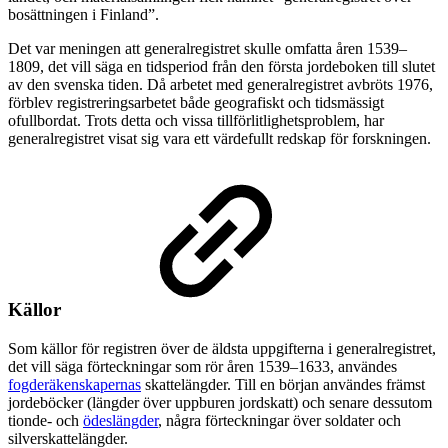
bosättningen i Finland”.
Det var meningen att generalregistret skulle omfatta åren 1539–
1809, det vill säga en tidsperiod från den första jordeboken till slutet
av den svenska tiden. Då arbetet med generalregistret avbröts 1976,
förblev registreringsarbetet både geografiskt och tidsmässigt
ofullbordat. Trots detta och vissa tillförlitlighetsproblem, har
generalregistret visat sig vara ett värdefullt redskap för forskningen.
Källor
Som källor för registren över de äldsta uppgifterna i generalregistret,
det vill säga förteckningar som rör åren 1539–1633, användes
fogderäkenskapernas
skattelängder. Till en början användes främst
jordeböcker (längder över uppburen jordskatt) och senare dessutom
tionde- och
ödeslängder
, några förteckningar över soldater och
silverskattelängder.