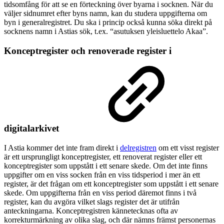
tidsomfång för att se en förteckning över byarna i socknen. När du
väljer sidnumret efter byns namn, kan du studera uppgifterna om
byn i generalregistret. Du ska i princip också kunna söka direkt på
socknens namn i Astias sök, t.ex. “asutuksen yleisluettelo Akaa”.
Konceptregister och renoverade register i
digitalarkivet
I Astia kommer det inte fram direkt i
delregistren
om ett visst register
är ett ursprungligt konceptregister, ett renoverat register eller ett
konceptregister som uppstått i ett senare skede. Om det inte finns
uppgifter om en viss socken från en viss tidsperiod i mer än ett
register, är det frågan om ett konceptregister som uppstått i ett senare
skede. Om uppgifterna från en viss period däremot finns i två
register, kan du avgöra vilket slags register det är utifrån
anteckningarna. Konceptregistren kännetecknas ofta av
korrekturmärkning av olika slag, och där nämns främst personernas