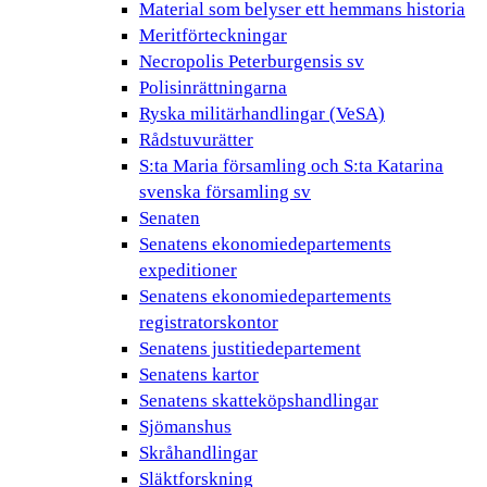
Material som belyser ett hemmans historia
Meritförteckningar
Necropolis Peterburgensis sv
Polisinrättningarna
Ryska militärhandlingar (VeSA)
Rådstuvurätter
S:ta Maria församling och S:ta Katarina
svenska församling sv
Senaten
Senatens ekonomiedepartements
expeditioner
Senatens ekonomiedepartements
registratorskontor
Senatens justitiedepartement
Senatens kartor
Senatens skatteköpshandlingar
Sjömanshus
Skråhandlingar
Släktforskning