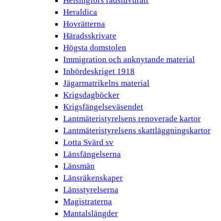
Helsingfors rådstuvurätt
Heraldica
Hovrätterna
Häradsskrivare
Högsta domstolen
Immigration och anknytande material
Inbördeskriget 1918
Jägarmatrikelns material
Krigsdagböcker
Krigsfängelseväsendet
Lantmäteristyrelsens renoverade kartor
Lantmäteristyrelsens skattläggningskartor
Lotta Svärd sv
Länsfängelserna
Länsmän
Länsräkenskaper
Länsstyrelserna
Magistraterna
Mantalslängder