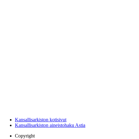
Kansallisarkiston kotisivut
Kansallisarkiston aineistohaku Astia
Copyright