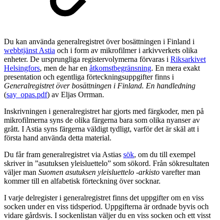
Du kan använda generalregistret över bosättningen i Finland i
webbtjänst Astia
och i form av mikrofilmer i arkivverkets olika
enheter. De ursprungliga registervolymerna förvaras i
Riksarkivet
Helsingfors
, men de har en
åtkomstbegränsning
. En mera exakt
presentation och egentliga förteckningsuppgifter finns i
Generalregistret över bosättningen i Finland. En handledning
(
say_opas.pdf
) av Eljas Orrman.
Inskrivningen i generalregistret har gjorts med färgkoder, men på
mikrofilmerna syns de olika färgerna bara som olika nyanser av
grått. I Astia syns färgerna väldigt tydligt, varför det är skäl att i
första hand använda detta material.
Du får fram generalregistret via Astias
sök
, om du till exempel
skriver in ”asutuksen yleisluettelo” som sökord. Från sökresultaten
väljer man
Suomen asutuksen yleisluettelo -arkisto
varefter man
kommer till en alfabetisk förteckning över socknar.
I varje delregister i generalregistret finns det uppgifter om en viss
socken under en viss tidsperiod. Uppgifterna är ordnade byvis och
vidare gårdsvis. I sockenlistan väljer du en viss socken och ett visst