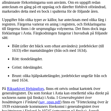
allmännaste förkortningarna som använts. Om en uppgift redan
antecknats en gång på ett uppslag och därefter förblivit oförändrad,
markerades detta med en bock i spalterna för de följande åren.
Uppgifter från olika typer av källor, har antecknats med olika färg i
registren. Färgerna varierar en aning i registren, och förklaringarna
till färgerna finns i de ursprungliga volymerna. Det finns dock inga
förklaringar i Astia. Färgkodningen fungerar i huvudsak på följande
sätt:
Blått (eller det bläck som oftast användes): jordeböcker (till
1633) eller mantalslängder (från och med 1634).
Rött: tiondelängder.
Grönt: ödeslängder.
Brunt: olika hjälpskattelängder, jordeböcker ungefär från och
med 1634.
På
Riksarkivet Helsingfors
, finns ett ortvis ordnat kartotek över
generalregistret. Du som forskar i Astia kan emellertid söka direkt på
socknens namn (på finska) i Astia. I
Generalregistret över
bosättningen i Finland
(
say_opas.pdf
) finns en ”Förteckning över år
1939 existerande kommuners förekomst i generalregistret över
bosättningen i Finland år 1974” (ortnamnen på finska). Anneli