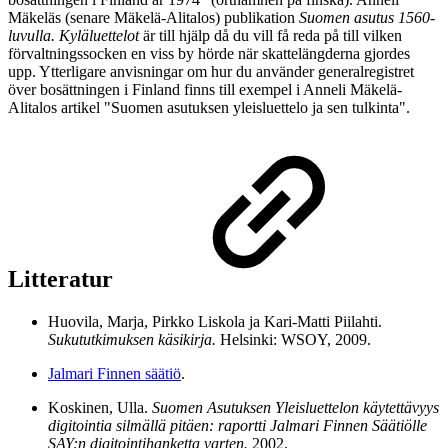
Mäkeläs (senare Mäkelä-Alitalos) publikation
Suomen asutus 1560-
luvulla. Kyläluettelot
är till hjälp då du vill få reda på till vilken
förvaltningssocken en viss by hörde när skattelängderna gjordes
upp. Ytterligare anvisningar om hur du använder generalregistret
över bosättningen i Finland finns till exempel i Anneli Mäkelä-
Alitalos artikel "Suomen asutuksen yleisluettelo ja sen tulkinta".
Litteratur
Huovila, Marja, Pirkko Liskola ja Kari-Matti Piilahti.
Sukututkimuksen käsikirja.
Helsinki: WSOY, 2009.
Jalmari Finnen säätiö
.
Koskinen, Ulla.
Suomen Asutuksen Yleisluettelon käytettävyys
digitointia silmällä pitäen: raportti Jalmari Finnen Säätiölle
SAY:n digitointihanketta varten.
2002.