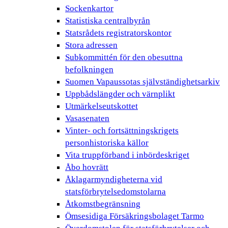
Sockenkartor
Statistiska centralbyrån
Statsrådets registratorskontor
Stora adressen
Subkommittén för den obesuttna
befolkningen
Suomen Vapaussotas självständighetsarkiv
Uppbådslängder och värnplikt
Utmärkelseutskottet
Vasasenaten
Vinter- och fortsättningskrigets
personhistoriska källor
Vita truppförband i inbördeskriget
Åbo hovrätt
Åklagarmyndigheterna vid
statsförbrytelsedomstolarna
Åtkomstbegränsning
Ömsesidiga Försäkringsbolaget Tarmo