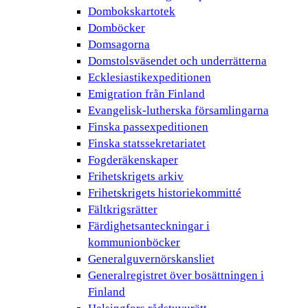
Dombokskartotek
Domböcker
Domsagorna
Domstolsväsendet och underrätterna
Ecklesiastikexpeditionen
Emigration från Finland
Evangelisk-lutherska församlingarna
Finska passexpeditionen
Finska statssekretariatet
Fogderäkenskaper
Frihetskrigets arkiv
Frihetskrigets historiekommitté
Fältkrigsrätter
Färdighetsanteckningar i
kommunionböcker
Generalguvernörskansliet
Generalregistret över bosättningen i
Finland