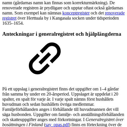
namn (gårdarnas namn kan finnas som korrekturmärkning). De
renoverade registren är prydligare och upptar oftast också gårdarnas
namn. Som exempel kan nämnas
konceptregister
och det
renoverade
registret
över Herttuala by i Kangasala socken under tidsperioden
1635–1654.
Anteckningar i generalregistret och hjälplängderna
På ett uppslag i generalregistret finns det uppgifter om 1–4 gårdar
från samma by under en 20-årsperiod. Uppslaget är uppdelat i 20
spalter, en spalt för varje år. I varje spalt nämns först hushållets
huvudman och sedan hushållets övriga medlemmar.
Familjeförhållanden anges i förhållande till huvudmannen det vill
säga husbonden. Uppgifter om familje- och anställningsförhållanden
och skatteuppgifter anges med förkortningar. I
Generalregistret över
bosättningen i Finland
(
say_opas.pdf
) finns en förteckning över de