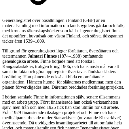
Generalregistret över bosättningen i Finland (GBF) är en
materialsamling med information om landsbygdens gårdar och folk,
med kronans räkenskapsböcker som källa. I generalregistret finns
det uppgifter i huvudsak om västra Finland, och största tidsspannet
täcker åren 1539–1809.
Till grund för generalregistret ligger författaren, översättaren och
teatermannen
Jalmari Finnes
(1874–1938) omfattande
genealogiska arbete. Finne började med att forska i
Kangasalasläkter, troligen kring 1906, och hans nästa mål var att
samla in fakta och göra upp register över tavastländska släkters
bosättning. Han planerade också att bilda en omfattande
organisation, Hämeen huone, för släkternas medlemmar, men den
planen förverkligades inte. Däremot breddades forskningsprojektet.
I början samlade Finne in informationen själv, senare tillsammans
med en arbetsgrupp. Först finansierade han också verksamheten
själv, men från och med 1925 fick han stöd utifrån för sitt arbete.
Från 1929 finansierade riksdagen projektet och Finne och hans
medhjälpare arbetade under Statsarkivets (nuvarande Riksarkivet)
överinseende. Då utvidgades insamlingsarbetet till att omfatta hela
landet, och materialsamlingen fick namnet ”generalregistret över