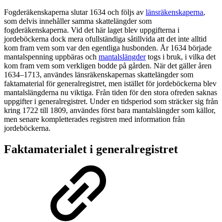
Fogderäkenskaperna slutar 1634 och följs av
länsräkenskaperna
,
som delvis innehåller samma skattelängder som
fogderäkenskaperna. Vid det här laget blev uppgifterna i
jordeböckerna dock mera ofullständiga såtillvida att det inte alltid
kom fram vem som var den egentliga husbonden. År 1634 började
mantalspenning uppbäras och
mantalslängder
togs i bruk, i vilka det
kom fram vem som verkligen bodde på gården. När det gäller åren
1634–1713, användes länsräkenskapernas skattelängder som
faktamaterial för generalregistret, men istället för jordeböckerna blev
mantalslängderna nu viktiga. Från tiden för den stora ofreden saknas
uppgifter i generalregistret. Under en tidsperiod som sträcker sig från
kring 1722 till 1809, användes först bara mantalslängder som källor,
men senare kompletterades registren med information från
jordeböckerna.
Faktamaterialet i generalregistret