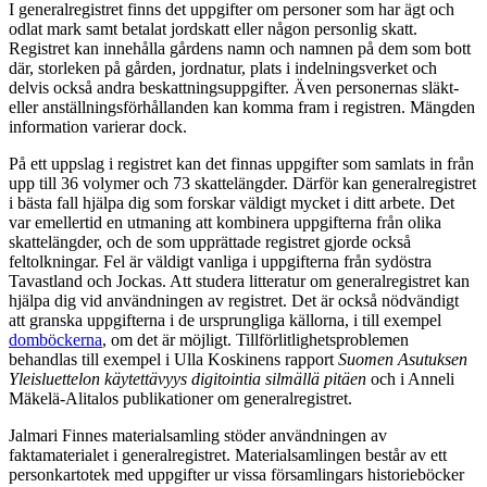
I generalregistret finns det uppgifter om personer som har ägt och
odlat mark samt betalat jordskatt eller någon personlig skatt.
Registret kan innehålla gårdens namn och namnen på dem som bott
där, storleken på gården, jordnatur, plats i indelningsverket och
delvis också andra beskattningsuppgifter. Även personernas släkt-
eller anställningsförhållanden kan komma fram i registren. Mängden
information varierar dock.
På ett uppslag i registret kan det finnas uppgifter som samlats in från
upp till 36 volymer och 73 skattelängder. Därför kan generalregistret
i bästa fall hjälpa dig som forskar väldigt mycket i ditt arbete. Det
var emellertid en utmaning att kombinera uppgifterna från olika
skattelängder, och de som upprättade registret gjorde också
feltolkningar. Fel är väldigt vanliga i uppgifterna från sydöstra
Tavastland och Jockas. Att studera litteratur om generalregistret kan
hjälpa dig vid användningen av registret. Det är också nödvändigt
att granska uppgifterna i de ursprungliga källorna, i till exempel
domböckerna
, om det är möjligt. Tillförlitlighetsproblemen
behandlas till exempel i Ulla Koskinens rapport
Suomen Asutuksen
Yleisluettelon käytettävyys digitointia silmällä pitäen
och i Anneli
Mäkelä-Alitalos publikationer om generalregistret.
Jalmari Finnes materialsamling stöder användningen av
faktamaterialet i generalregistret. Materialsamlingen består av ett
personkartotek med uppgifter ur vissa församlingars historieböcker