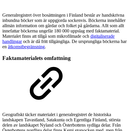
Generalregistret över bosättningen i Finland består av handskrivna
inbundna böcker som är uppgjorda sockenvis. Böckerna innehåller
allmän information om gårdar och folket på gårdarna. Allt som allt
innefattar böckerna ungefär 180 000 uppslag med faktamaterial.
Materialet finns att tillgå som mikrofilmade och
digitaliserade
handlingar
och är då fritt tillgängliga. De ursprungliga böckerna har
en
åtkomstbegränsning
.
Faktamaterialets omfattning
Geografiskt täcker materialet i generalregistret de historiska
landskapen Tavastland, Satakunta och Egentliga Finland, största
delen av landskapet Nyland och Österbottens sydliga delar. Från
Österbottens nordliga delar finns Kemi storsocken med, men från