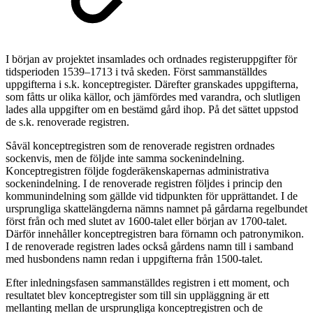
I början av projektet insamlades och ordnades registeruppgifter för
tidsperioden 1539–1713 i två skeden. Först sammanställdes
uppgifterna i s.k. konceptregister. Därefter granskades uppgifterna,
som fåtts ur olika källor, och jämfördes med varandra, och slutligen
lades alla uppgifter om en bestämd gård ihop. På det sättet uppstod
de s.k. renoverade registren.
Såväl konceptregistren som de renoverade registren ordnades
sockenvis, men de följde inte samma sockenindelning.
Konceptregistren följde fogderäkenskapernas administrativa
sockenindelning. I de renoverade registren följdes i princip den
kommunindelning som gällde vid tidpunkten för upprättandet. I de
ursprungliga skattelängderna nämns namnet på gårdarna regelbundet
först från och med slutet av 1600-talet eller början av 1700-talet.
Därför innehåller konceptregistren bara förnamn och patronymikon.
I de renoverade registren lades också gårdens namn till i samband
med husbondens namn redan i uppgifterna från 1500-talet.
Efter inledningsfasen sammanställdes registren i ett moment, och
resultatet blev konceptregister som till sin uppläggning är ett
mellanting mellan de ursprungliga konceptregistren och de