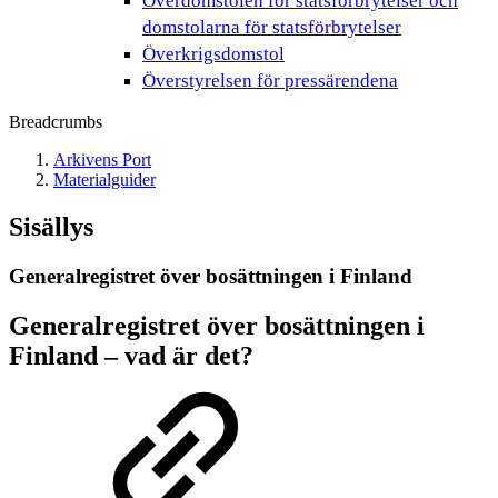
Överdomstolen för statsförbrytelser och
domstolarna för statsförbrytelser
Överkrigsdomstol
Överstyrelsen för pressärendena
Breadcrumbs
Arkivens Port
Materialguider
Sisällys
Generalregistret över bosättningen i Finland
Generalregistret över bosättningen i
Finland – vad är det?