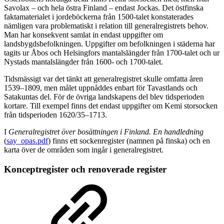
Savolax – och hela östra Finland – endast Jockas. Det östfinska
faktamaterialet i jordeböckerna från 1500-talet konstaterades
nämligen vara problematiskt i relation till generalregistrets behov.
Man har konsekvent samlat in endast uppgifter om
landsbygdsbefolkningen. Uppgifter om befolkningen i städerna har
tagits ur Åbos och Helsingfors mantalslängder från 1700-talet och ur
Nystads mantalslängder från 1600- och 1700-talet.
Tidsmässigt var det tänkt att generalregistret skulle omfatta åren
1539–1809, men målet uppnåddes enbart för Tavastlands och
Satakuntas del. För de övriga landskapens del blev tidsperioden
kortare. Till exempel finns det endast uppgifter om Kemi storsocken
från tidsperioden 1620/35–1713.
I
Generalregistret över bosättningen i Finland. En handledning
(
say_opas.pdf
) finns ett sockenregister (namnen på finska) och en
karta över de områden som ingår i generalregistret.
Konceptregister och renoverade register