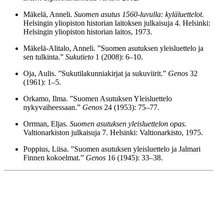
Mäkelä, Anneli.
Suomen asutus 1560-luvulla: kyläluettelot.
Helsingin yliopiston historian laitoksen julkaisuja 4. Helsinki:
Helsingin yliopiston historian laitos, 1973.
Mäkelä-Alitalo, Anneli. ”Suomen asutuksen yleisluettelo ja
sen tulkinta.”
Sukutieto
1 (2008): 6–10.
Oja, Aulis. ”Sukutilakunniakirjat ja sukuviirit.”
Genos
32
(1961): 1–5.
Orkamo, Ilma. ”Suomen Asutuksen Yleisluettelo
nykyvaiheessaan.”
Genos
24 (1953): 75–77.
Orrman, Eljas.
Suomen asutuksen yleisluettelon opas.
Valtionarkiston julkaisuja 7. Helsinki: Valtionarkisto, 1975.
Poppius, Liisa. ”Suomen asutuksen yleisluettelo ja Jalmari
Finnen kokoelmat.”
Genos
16 (1945): 33–38.