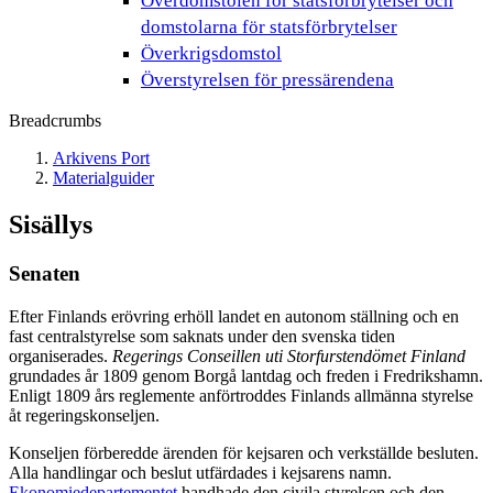
Överdomstolen för statsförbrytelser och
domstolarna för statsförbrytelser
Överkrigsdomstol
Överstyrelsen för pressärendena
Breadcrumbs
Arkivens Port
Materialguider
Sisällys
Senaten
Efter Finlands erövring erhöll landet en autonom ställning och en
fast centralstyrelse som saknats under den svenska tiden
organiserades.
Regerings Conseillen uti Storfurstendömet Finland
grundades år 1809 genom Borgå lantdag och freden i Fredrikshamn.
Enligt 1809 års reglemente anförtroddes Finlands allmänna styrelse
åt regeringskonseljen.
Konseljen förberedde ärenden för kejsaren och verkställde besluten.
Alla handlingar och beslut utfärdades i kejsarens namn.
Ekonomiedepartementet
handhade den civila styrelsen och den