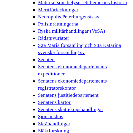
Material som belyser ett hemmans historia
Meritförteckningar
Necropolis Peterburgensis sv
Polisinrättningarna
Ryska militärhandlingar (VeSA)
Rådstuvurätter
S:ta Maria församling och S:ta Katarina
svenska församling sv
Senaten
Senatens ekonomiedepartements
expeditioner
Senatens ekonomiedepartements
registratorskontor
Senatens justitiedepartement
Senatens kartor
Senatens skatteköpshandlingar
Sjömanshus
Skråhandlingar
Släktforskning