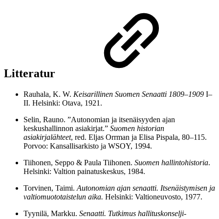
Litteratur
Rauhala, K. W.
Keisarillinen Suomen Senaatti 1809–1909
I–
II. Helsinki: Otava, 1921.
Selin, Rauno. ”Autonomian ja itsenäisyyden ajan
keskushallinnon asiakirjat.”
Suomen historian
asiakirjalähteet
, red. Eljas Orrman ja Elisa Pispala, 80–115.
Porvoo: Kansallisarkisto ja WSOY, 1994.
Tiihonen, Seppo & Paula Tiihonen.
Suomen hallintohistoria
.
Helsinki: Valtion painatuskeskus, 1984.
Torvinen, Taimi.
Autonomian ajan senaatti. Itsenäistymisen ja
valtiomuototaistelun aika.
Helsinki: Valtioneuvosto, 1977.
Tyynilä, Markku.
Senaatti. Tutkimus hallituskonselji-