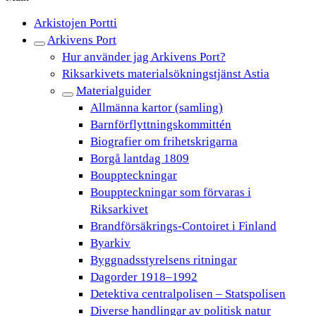
Arkistojen Portti
Arkivens Port
Hur använder jag Arkivens Port?
Riksarkivets materialsökningstjänst Astia
Materialguider
Allmänna kartor (samling)
Barnförflyttningskommittén
Biografier om frihetskrigarna
Borgå lantdag 1809
Bouppteckningar
Bouppteckningar som förvaras i
Riksarkivet
Brandförsäkrings-Contoiret i Finland
Byarkiv
Byggnadsstyrelsens ritningar
Dagorder 1918–1992
Detektiva centralpolisen – Statspolisen
Diverse handlingar av politisk natur