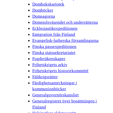
Dombokskartotek
Domböcker
Domsagorna
Domstolsväsendet och underrätterna
Ecklesiastikexpeditionen
Emigration från Finland
Evangelisk-lutherska församlingarna
Finska passexpeditionen
Finska statssekretariatet
Fogderäkenskaper
Frihetskrigets arkiv
Frihetskrigets historiekommitté
Fältkrigsrätter
Färdighetsanteckningar i
kommunionböcker
Generalguvernörskansliet
Generalregistret över bosättningen i
Finland