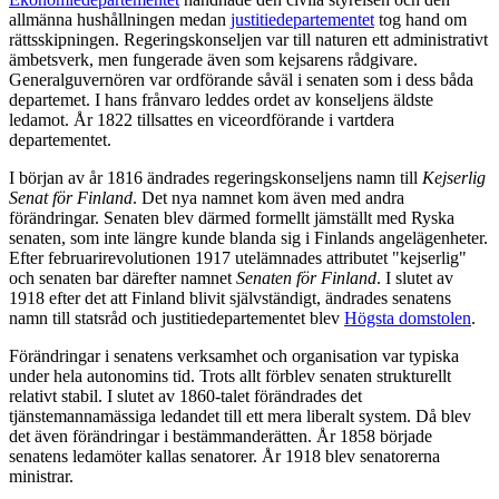
allmänna hushållningen medan
justitiedepartementet
tog hand om
rättsskipningen. Regeringskonseljen var till naturen ett administrativt
ämbetsverk, men fungerade även som kejsarens rådgivare.
Generalguvernören var ordförande såväl i senaten som i dess båda
departemet. I hans frånvaro leddes ordet av konseljens äldste
ledamot. År 1822 tillsattes en viceordförande i vartdera
departementet.
I början av år 1816 ändrades regeringskonseljens namn till
Kejserlig
Senat för Finland
. Det nya namnet kom även med andra
förändringar. Senaten blev därmed formellt jämställt med Ryska
senaten, som inte längre kunde blanda sig i Finlands angelägenheter.
Efter februarirevolutionen 1917 utelämnades attributet "kejserlig"
och senaten bar därefter namnet
Senaten för Finland
. I slutet av
1918 efter det att Finland blivit självständigt, ändrades senatens
namn till statsråd och justitiedepartementet blev
Högsta domstolen
.
Förändringar i senatens verksamhet och organisation var typiska
under hela autonomins tid. Trots allt förblev senaten strukturellt
relativt stabil. I slutet av 1860-talet förändrades det
tjänstemannamässiga ledandet till ett mera liberalt system. Då blev
det även förändringar i bestämmanderätten. År 1858 började
senatens ledamöter kallas senatorer. År 1918 blev senatorerna
ministrar.