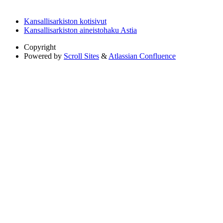
Kansallisarkiston kotisivut
Kansallisarkiston aineistohaku Astia
Copyright
Powered by
Scroll Sites
&
Atlassian Confluence