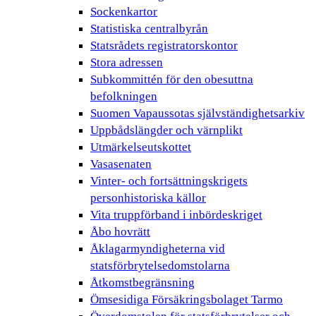
Sockenkartor
Statistiska centralbyrån
Statsrådets registratorskontor
Stora adressen
Subkommittén för den obesuttna
befolkningen
Suomen Vapaussotas självständighetsarkiv
Uppbådslängder och värnplikt
Utmärkelseutskottet
Vasasenaten
Vinter- och fortsättningskrigets
personhistoriska källor
Vita truppförband i inbördeskriget
Åbo hovrätt
Åklagarmyndigheterna vid
statsförbrytelsedomstolarna
Åtkomstbegränsning
Ömsesidiga Försäkringsbolaget Tarmo