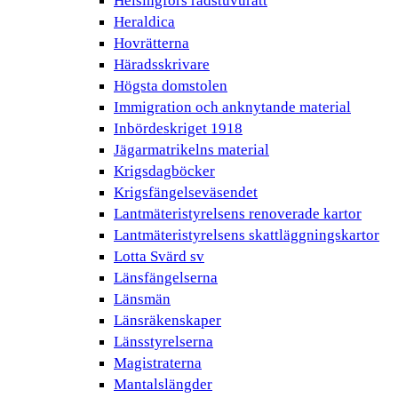
Helsingfors rådstuvurätt
Heraldica
Hovrätterna
Häradsskrivare
Högsta domstolen
Immigration och anknytande material
Inbördeskriget 1918
Jägarmatrikelns material
Krigsdagböcker
Krigsfängelseväsendet
Lantmäteristyrelsens renoverade kartor
Lantmäteristyrelsens skattläggningskartor
Lotta Svärd sv
Länsfängelserna
Länsmän
Länsräkenskaper
Länsstyrelserna
Magistraterna
Mantalslängder