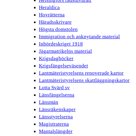
Helsingfors rådstuvurätt
Heraldica
Hovrätterna
Häradsskrivare
Högsta domstolen
Immigration och anknytande material
Inbördeskriget 1918
Jägarmatrikelns material
Krigsdagböcker
Krigsfängelseväsendet
Lantmäteristyrelsens renoverade kartor
Lantmäteristyrelsens skattläggningskartor
Lotta Svärd sv
Länsfängelserna
Länsmän
Länsräkenskaper
Länsstyrelserna
Magistraterna
Mantalslängder