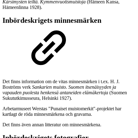
Kärsimysten teiltä. Kymmenvuotismuistoja
(Hämeen Kansa,
Hämeenlinna 1928).
Inbördeskrigets minnesmärken
Det finns information om de vitas minnesmärken i t.ex. H. J.
Boströms verk
Sankarien muisto. Suomen itsenäisyyden ja
vapauden puolesta henkensä antaneiden elämäkertoja
(Suomen
Sukututkimusseura, Helsinki 1927).
Arbetarmuseet Werstas "Punaiset muistomerkit"-projektet har
kartlagt de röda minnesmärkena och gravarna.
Det finns även annan litteratur om minnesmärkena.
Inbördeskrigets fotografier