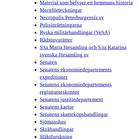
Material som belyser ett hemmans historia
Meritförteckningar
Necropolis Peterburgensis sv
Polisinrättningarna
Ryska militärhandlingar (VeSA)
Rådstuvurätter
S:ta Maria församling och S:ta Katarina
svenska församling sv
Senaten
Senatens ekonomiedepartements
expeditioner
Senatens ekonomiedepartements
registratorskontor
Senatens justitiedepartement
Senatens kartor
Senatens skatteköpshandlingar
Sjömanshus
Skråhandlingar
Släktforskning