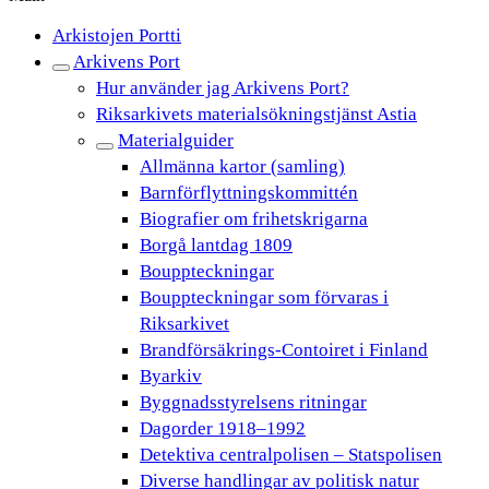
Arkistojen Portti
Arkivens Port
Hur använder jag Arkivens Port?
Riksarkivets materialsökningstjänst Astia
Materialguider
Allmänna kartor (samling)
Barnförflyttningskommittén
Biografier om frihetskrigarna
Borgå lantdag 1809
Bouppteckningar
Bouppteckningar som förvaras i
Riksarkivet
Brandförsäkrings-Contoiret i Finland
Byarkiv
Byggnadsstyrelsens ritningar
Dagorder 1918–1992
Detektiva centralpolisen – Statspolisen
Diverse handlingar av politisk natur