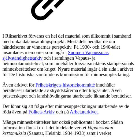
I Riksarkivet förvaras en hel del material som tillkommit i samband
med olika datainsamlingsprojekt. Mestadels berättar de om
händelserna ur vinnarnas perspektiv. På 1930- och 1940-talet
insamlades memoarer som ingår i
Suomen Vapaussotas
självständighetsarkiv
och i samlingen Vapaus- ja
heimosotamuistelmat, som innehåller försvarsmaktens stampersonals
minnesberättelser om kriget. Nyare material ingår å sin sida i arkivet
för De historiska samfundens kommission för minnesuppteckning.
Även arkivet för
Frihetskrigets historiekommitté
innehåller
berättelser utarbetade av skyddskårerna efter krigsslutet. Även
prästerskapet och landshövdingarna utarbetade liknande berättelser.
Det lönar sig att fråga efter minnesuppteckningar utarbetade av de
röda även på
Folkets Arkiv
och på
Arbetararkivet
.
Många minnesberättelser har också publicerats i böcker. Sådan
information finns t.ex. i det tredelade verket
Vapaussodan
kertomuksia
(Sanatar, Helsinki 1934-1938) samt i verket