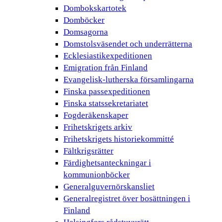
Dombokskartotek
Domböcker
Domsagorna
Domstolsväsendet och underrätterna
Ecklesiastikexpeditionen
Emigration från Finland
Evangelisk-lutherska församlingarna
Finska passexpeditionen
Finska statssekretariatet
Fogderäkenskaper
Frihetskrigets arkiv
Frihetskrigets historiekommitté
Fältkrigsrätter
Färdighetsanteckningar i
kommunionböcker
Generalguvernörskansliet
Generalregistret över bosättningen i
Finland