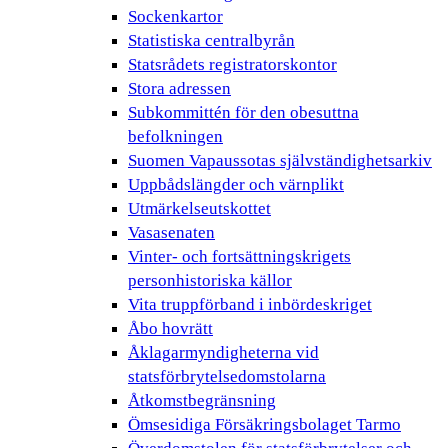
Sockenkartor
Statistiska centralbyrån
Statsrådets registratorskontor
Stora adressen
Subkommittén för den obesuttna
befolkningen
Suomen Vapaussotas självständighetsarkiv
Uppbådslängder och värnplikt
Utmärkelseutskottet
Vasasenaten
Vinter- och fortsättningskrigets
personhistoriska källor
Vita truppförband i inbördeskriget
Åbo hovrätt
Åklagarmyndigheterna vid
statsförbrytelsedomstolarna
Åtkomstbegränsning
Ömsesidiga Försäkringsbolaget Tarmo