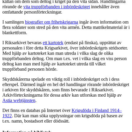
källan om dem som deltog i kriget på den vita sidan. Handlingarna
rörande de
vita truppförbanden i inbördeskriget
innehåller även
omfattande personförteckningar.
I samlingen
biografier om frihetskrigarna
ingår även information om
flera soldater som stred på den vita armén. Detta matrikelmaterial är i
blankettform.
I Riksarkivet bevaras
ett kartotek
(endast på finska), upprättat av
personalen i före detta Krigsarkivet, över inbördeskrigets stridsorter.
Med hjälp av kartoteket kan man utreda i vilka slag de olika
truppförbanden deltog. Om man t.ex. vet i vilka slag en viss person
deltog kan man med hjälp av kartoteket utreda till vilket
truppförband personen hörde.
Skyddskårerna spelade en viktig roll i inbördeskriget och i dess
efterspel. Därmed ingår en hel del handlingar rörande inbördeskriget
i arkiven för skyddskåren, som finns bevarade i Riksarkivet.
Arkivförteckningarna för dessa arkiv kan utforskas med hjälp av
Astia webtjänsten
.
Det finns en databas på Internet över
Krigsdöda i Finland 1914–
1922
. Där kan man söka upplysningar om krigsdöda på basen av
t.ex. namn, bostadsort eller dödssätt.