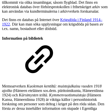
tillkommit via olika insamlingar, såsom flygblad. Det finns en
elektronisk databas över förhörsprotokollen i frihetskriget arkiv som
kan användas via kundterminalerna i arkivverkets forskarsalar.
Det finns en databas på Internet över
Krigsdöda i Finland 1914–
1922
. Där kan man söka upplysningar om krigsdöda på basen av
t.ex. namn, bostadsort eller dödstid.
Information på bibliotek
Memoarverken
Kuoleman kentiltä: muistojulkaisu vuoden 1918
ajoilta
(Hämeen eteläinen sos.dem. piiritoimikunta, Hämeenlinna
1924) och
Kärsimysten teiltä. Kymmenvuotismuistoja
(Hämeen
Kansa, Hämeenlinna 1928) är viktiga källor i personhistorisk
forskning om personer som deltog i kriget på den röda sidan. Den
första av dessa innehåller information om stupade i Egentliga