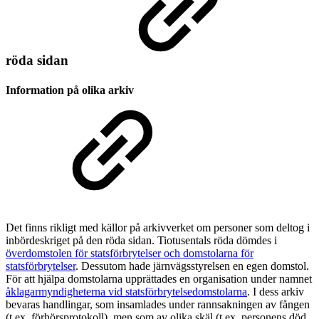
röda sidan
Information på olika arkiv
Det finns rikligt med källor på arkivverket om personer som deltog i
inbördeskriget på den röda sidan. Tiotusentals röda dömdes i
överdomstolen för statsförbrytelser och domstolarna för
statsförbrytelser
. Dessutom hade järnvägsstyrelsen en egen domstol.
För att hjälpa domstolarna upprättades en organisation under namnet
åklagarmyndigheterna vid statsförbrytelsedomstolarna
. I dess arkiv
bevaras handlingar, som insamlades under rannsakningen av fången
(t.ex. förhörsprotokoll), men som av olika skäl (t.ex. personens död