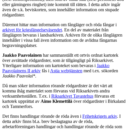
eller gärningens ringhet) inte kommit till rätten. I detta arkiv ingår
även de s.k. beviskorten, som innehåller information om stupade
rödgardister.
Däremot hittar man information om fångläger och röda fångar i
arkivet för krigsfängelseväsendet
. En del av materialet från
fånglägren bevaras i landsarkiven. Arkiven för de olika fånglägren
innehåller i vissa fall även information om de avlidna fångarnas
begravningsplatser.
Jaakko Paavolainen
har sammanställt ett ortvis ordnat kartotek
över avrättade rödgardister, som är tillgängligt på Riksarkivet.
Ytterligare information om kartoteket som bevaras i
Jaakko
Paavolainens II arkiv
fås i
Astia webtjänsten
med t.ex. sökorden
Jaakko Paavolai*
.
Då man söker information rörande rödgardister är det värt att
komma ihåg materialet som förvaras vid Riksarkivets andra
verksamhetsställen. T.ex. i
Riksarkivet Tavastehus
förvaras ett
kartotek upprättat av
Aimo Klemettilä
över rödgardister i Birkaland
och Tammerfors.
Det finns handlingar rörande de röda även i
Frihetskrigets arkiv
. I
detta arkiv finns bl.a. brev beslagtagna av de röda,
arbetarföreningars handlingar och handlingar rörande de röda som