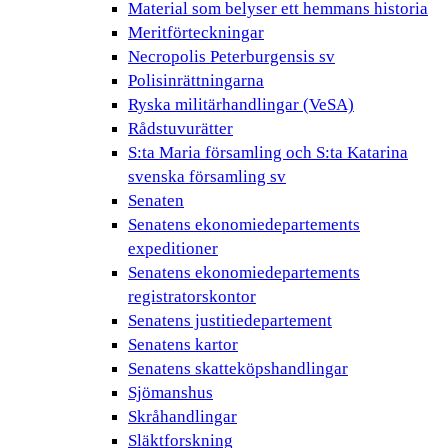
Material som belyser ett hemmans historia
Meritförteckningar
Necropolis Peterburgensis sv
Polisinrättningarna
Ryska militärhandlingar (VeSA)
Rådstuvurätter
S:ta Maria församling och S:ta Katarina
svenska församling sv
Senaten
Senatens ekonomiedepartements
expeditioner
Senatens ekonomiedepartements
registratorskontor
Senatens justitiedepartement
Senatens kartor
Senatens skatteköpshandlingar
Sjömanshus
Skråhandlingar
Släktforskning