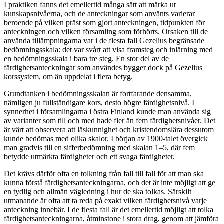
I praktiken fanns det emellertid många sätt att märka ut
kunskapsnivåerna, och de anteckningar som använts varierar
beroende på vilken präst som gjort anteckningen, tidpunkten för
anteckningen och vilken församling som förhörts. Orsaken till de
använda tillämpningarna var i de flesta fall Gezelius begränsade
bedömningsskala: det var svårt att visa framsteg och inlärning med
en bedömningsskala i bara tre steg. En stor del av de
färdighetsanteckningar som användes bygger dock på Gezelius
korssystem, om än uppdelat i flera betyg.
Grundtanken i bedömningsskalan är fortfarande densamma,
nämligen ju fullständigare kors, desto högre färdighetsnivå. I
synnerhet i församlingarna i östra Finland kunde man använda sig
av varianter som till och med hade fler än fem färdighetsnivåer. Det
är värt att observera att läskunnighet och kristendomslära dessutom
kunde bedömas med olika skalor. I början av 1900-talet övergick
man gradvis till en sifferbedömning med skalan 1–5, där fem
betydde utmärkta färdigheter och ett svaga färdigheter.
Det krävs därför ofta en tolkning från fall till fall för att man ska
kunna förstå färdighetsanteckningarna, och det är inte möjligt att ge
en tydlig och allmän vägledning i hur de ska tolkas. Särskilt
utmanande är ofta att ta reda på exakt vilken färdighetsnivå varje
anteckning innebär. I de flesta fall är det emellertid möjligt att tolka
färdighetsanteckningarna, åtminstone i stora drag, genom att jämföra