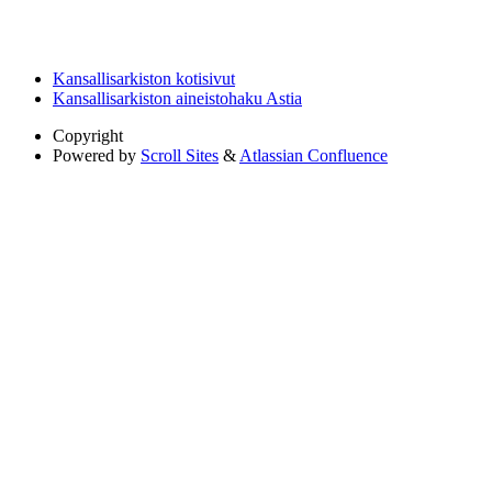
Kansallisarkiston kotisivut
Kansallisarkiston aineistohaku Astia
Copyright
Powered by
Scroll Sites
&
Atlassian Confluence