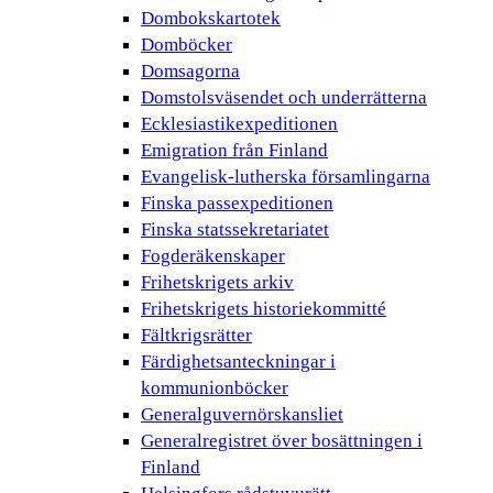
Dombokskartotek
Domböcker
Domsagorna
Domstolsväsendet och underrätterna
Ecklesiastikexpeditionen
Emigration från Finland
Evangelisk-lutherska församlingarna
Finska passexpeditionen
Finska statssekretariatet
Fogderäkenskaper
Frihetskrigets arkiv
Frihetskrigets historiekommitté
Fältkrigsrätter
Färdighetsanteckningar i
kommunionböcker
Generalguvernörskansliet
Generalregistret över bosättningen i
Finland