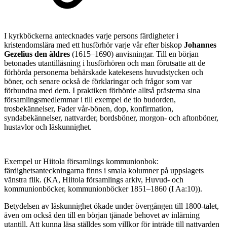
I kyrkböckerna antecknades varje persons färdigheter i
kristendomslära med ett husförhör varje vår efter biskop
Johannes
Gezelius den äldres
(1615–1690) anvisningar. Till en början
betonades utantilläsning i husförhören och man förutsatte att de
förhörda personerna behärskade katekesens huvudstycken och
böner, och senare också de förklaringar och frågor som var
förbundna med dem. I praktiken förhörde alltså prästerna sina
församlingsmedlemmar i till exempel de tio budorden,
trosbekännelser, Fader vår-bönen, dop, konfirmation,
syndabekännelser, nattvarder, bordsböner, morgon- och aftonböner,
hustavlor och läskunnighet.
Exempel ur Hiitola församlings kommunionbok:
färdighetsanteckningarna finns i smala kolumner på uppslagets
vänstra flik. (KA, Hiitola församlings arkiv, Huvud- och
kommunionböcker, kommunionböcker 1851–1860 (I Aa:10)).
Betydelsen av läskunnighet ökade under övergången till 1800-talet,
även om också den till en början tjänade behovet av inlärning
utantill. Att kunna läsa ställdes som villkor för inträde till nattvarden