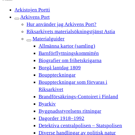
Arkistojen Portti
Arkivens Port
Hur använder jag Arkivens Port?
Riksarkivets materialsökningstjänst Astia
Materialguider
Allmänna kartor (samling)
Barnförflyttningskommittén
Biografier om frihetskrigarna
Borgå lantdag 1809
Bouppteckningar
Bouppteckningar som förvaras i
Riksarkivet
Brandförsäkrings-Contoiret i Finland
Byarkiv
Byggnadsstyrelsens ritningar
Dagorder 1918–1992
Detektiva centralpolisen – Statspolisen
Diverse handlingar av politisk natur