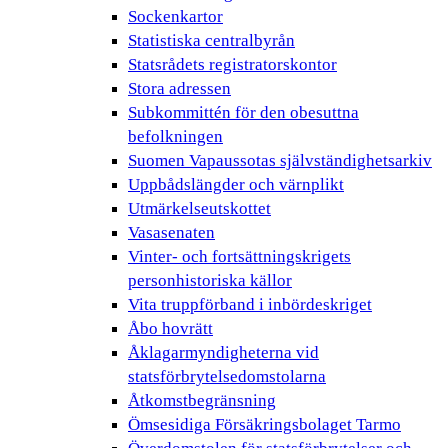
Sockenkartor
Statistiska centralbyrån
Statsrådets registratorskontor
Stora adressen
Subkommittén för den obesuttna
befolkningen
Suomen Vapaussotas självständighetsarkiv
Uppbådslängder och värnplikt
Utmärkelseutskottet
Vasasenaten
Vinter- och fortsättningskrigets
personhistoriska källor
Vita truppförband i inbördeskriget
Åbo hovrätt
Åklagarmyndigheterna vid
statsförbrytelsedomstolarna
Åtkomstbegränsning
Ömsesidiga Försäkringsbolaget Tarmo