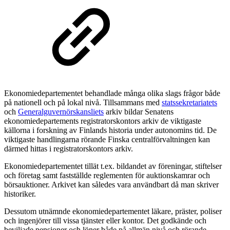
Ekonomiedepartementet behandlade många olika slags frågor både
på nationell och på lokal nivå. Tillsammans med
statssekretariatets
och
Generalguvernörskansliets
arkiv bildar Senatens
ekonomiedepartements registratorskontors arkiv de viktigaste
källorna i forskning av Finlands historia under autonomins tid. De
viktigaste handlingarna rörande Finska centralförvaltningen kan
därmed hittas i registratorskontors arkiv.
Ekonomiedepartementet tillät t.ex. bildandet av föreningar, stiftelser
och företag samt fastställde reglementen för auktionskamrar och
börsauktioner. Arkivet kan således vara användbart då man skriver
historiker.
Dessutom utnämnde ekonomiedepartementet läkare, präster, poliser
och ingenjörer till vissa tjänster eller kontor. Det godkände och
beviljade pensioner och löner både på allmän nivå och rörande