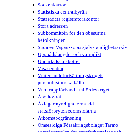
Sockenkartor
Statistiska centralbyrån
Statsrådets registratorskontor
Stora adressen
Subkommittén för den obesuttna
befolkningen
Suomen Vapaussotas självständighetsarkiv
Uppbådslängder och värnplikt
Utmärkelseutskottet
Vasasenaten
Vinter- och fortsättningskrigets
personhistoriska källor
Vita truppförband i inbördeskriget
Åbo hovrätt
Åklagarmyndigheterna vid
statsförbrytelsedomstolarna
Åtkomstbegränsning
Ömsesidiga Försäkringsbolaget Tarmo