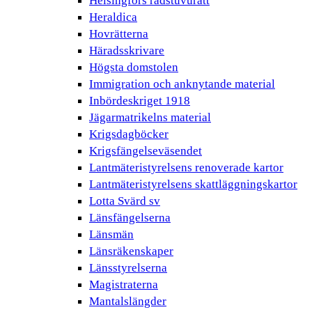
Helsingfors rådstuvurätt
Heraldica
Hovrätterna
Häradsskrivare
Högsta domstolen
Immigration och anknytande material
Inbördeskriget 1918
Jägarmatrikelns material
Krigsdagböcker
Krigsfängelseväsendet
Lantmäteristyrelsens renoverade kartor
Lantmäteristyrelsens skattläggningskartor
Lotta Svärd sv
Länsfängelserna
Länsmän
Länsräkenskaper
Länsstyrelserna
Magistraterna
Mantalslängder