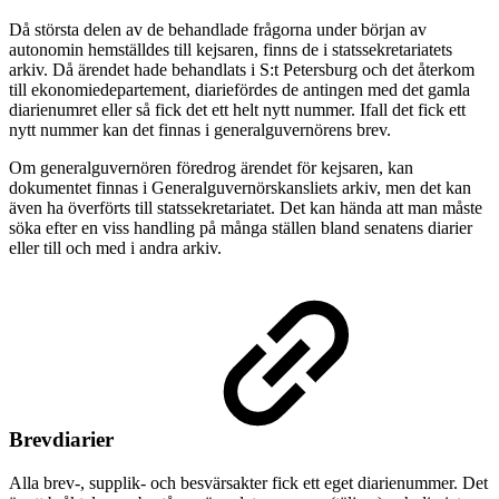
Då största delen av de behandlade frågorna under början av
autonomin hemställdes till kejsaren, finns de i statssekretariatets
arkiv. Då ärendet hade behandlats i S:t Petersburg och det återkom
till ekonomiedepartement, diariefördes de antingen med det gamla
diarienumret eller så fick det ett helt nytt nummer. Ifall det fick ett
nytt nummer kan det finnas i generalguvernörens brev.
Om generalguvernören föredrog ärendet för kejsaren, kan
dokumentet finnas i Generalguvernörskansliets arkiv, men det kan
även ha överförts till statssekretariatet. Det kan hända att man måste
söka efter en viss handling på många ställen bland senatens diarier
eller till och med i andra arkiv.
Brevdiarier
Alla brev-, supplik- och besvärsakter fick ett eget diarienummer. Det