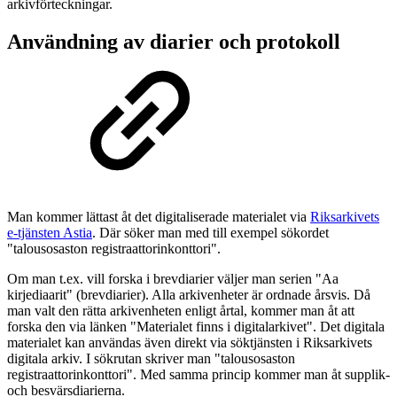
arkivförteckningar.
Användning av diarier och protokoll
Man kommer lättast åt det digitaliserade materialet via
Riksarkivets
e-tjänsten Astia
. Där söker man med till exempel sökordet
"talousosaston registraattorinkonttori".
Om man t.ex. vill forska i brevdiarier väljer man serien "Aa
kirjediaarit" (brevdiarier). Alla arkivenheter är ordnade årsvis. Då
man valt den rätta arkivenheten enligt årtal, kommer man åt att
forska den via länken "Materialet finns i digitalarkivet". Det digitala
materialet kan användas även direkt via söktjänsten i Riksarkivets
digitala arkiv. I sökrutan skriver man "talousosaston
registraattorinkonttori". Med samma princip kommer man åt supplik-
och besvärsdiarierna.