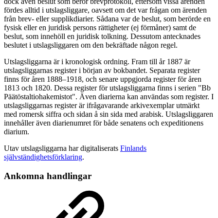
dock även beslut som berör brevprotokoll, eftersom vissa ärenden
fördes alltid i utslagsliggare, oavsett om det var frågan om ärenden
från brev- eller supplikdiarier. Sådana var de beslut, som berörde en
fysisk eller en juridisk persons rättigheter (ej förmåner) samt de
beslut, som innehöll en juridisk tolkning. Dessutom antecknades
beslutet i utslagsliggaren om den bekräftade någon regel.
Utslagsliggarna är i kronologisk ordning. Fram till år 1887 är
utslagsliggarnas register i början av bokbandet. Separata register
finns för åren 1888–1918, och senare uppgjorda register för åren
1813 och 1820. Dessa register för utslagsliggarna finns i serien "Bb
Päätöstaltiohakemistot". Även diarierna kan användas som register. I
utslagsliggarnas register är ifrågavarande arkivexemplar utmärkt
med romersk siffra och sidan å sin sida med arabisk. Utslagsliggaren
innehåller även diarienumret för både senatens och expeditionens
diarium.
Utav utslagsliggarna har digitaliserats
Finlands
självständighetsförklaring
.
Ankomna handlingar