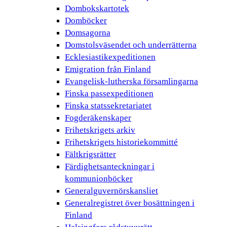
Dombokskartotek
Domböcker
Domsagorna
Domstolsväsendet och underrätterna
Ecklesiastikexpeditionen
Emigration från Finland
Evangelisk-lutherska församlingarna
Finska passexpeditionen
Finska statssekretariatet
Fogderäkenskaper
Frihetskrigets arkiv
Frihetskrigets historiekommitté
Fältkrigsrätter
Färdighetsanteckningar i
kommunionböcker
Generalguvernörskansliet
Generalregistret över bosättningen i
Finland