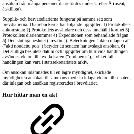
ansökan från många personer diariefördes under U eller Å (useat,
åtskilliga).
Supplik- och besvärsdiarierna fungerar på samma sätt som
brevdiarierna. Diarieböckerna har följande uppgifter:
1)
Protokollets
ankomstdag
2)
Protokollets avsändare och dess innehåll i korthet
3)
Protokollets diarienummer
4)
Expeditionen som behandlade frågan
5)
Den slutliga beslutet ("res.fin."). Beteckningen "akten uttagen af"
("akti noudettu pois") betyder att senaten har avslagit ansökan.
6)
Det slutliga beslutets datum och uppgifter om huruvida handlingen
avsändes vidare till t.ex. kejsaren ("und hems"), i vilket fall
handlingen kan vara i statssekretariatets arkiv.
Om ansökan inlämnades till en lägre myndighet, skickade
myndigheten ansökan tillsammans med sin inlaga vidare till senaten,
där inlagan och ansökan registrerades i brevdiariet.
Hur hittar man en akt