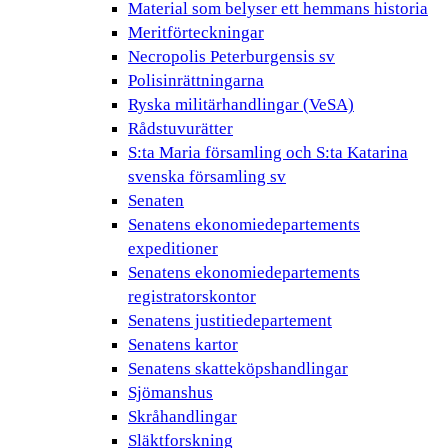
Material som belyser ett hemmans historia
Meritförteckningar
Necropolis Peterburgensis sv
Polisinrättningarna
Ryska militärhandlingar (VeSA)
Rådstuvurätter
S:ta Maria församling och S:ta Katarina
svenska församling sv
Senaten
Senatens ekonomiedepartements
expeditioner
Senatens ekonomiedepartements
registratorskontor
Senatens justitiedepartement
Senatens kartor
Senatens skatteköpshandlingar
Sjömanshus
Skråhandlingar
Släktforskning