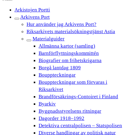
Arkistojen Portti
Arkivens Port
Hur använder jag Arkivens Port?
Riksarkivets materialsökningstjänst Astia
Materialguider
Allmänna kartor (samling)
Barnförflyttningskommittén
Biografier om frihetskrigarna
Borgå lantdag 1809
Bouppteckningar
Bouppteckningar som förvaras i
Riksarkivet
Brandförsäkrings-Contoiret i Finland
Byarkiv
Byggnadsstyrelsens ritningar
Dagorder 1918–1992
Detektiva centralpolisen – Statspolisen
Diverse handlingar av politisk natur