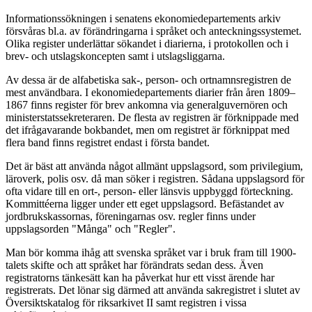
Informationssökningen i senatens ekonomiedepartements arkiv
försvåras bl.a. av förändringarna i språket och anteckningssystemet.
Olika register underlättar sökandet i diarierna, i protokollen och i
brev- och utslagskoncepten samt i utslagsliggarna.
Av dessa är de alfabetiska sak-, person- och ortnamnsregistren de
mest användbara. I ekonomiedepartements diarier från åren 1809–
1867 finns register för brev ankomna via generalguvernören och
ministerstatssekreteraren. De flesta av registren är förknippade med
det ifrågavarande bokbandet, men om registret är förknippat med
flera band finns registret endast i första bandet.
Det är bäst att använda något allmänt uppslagsord, som privilegium,
läroverk, polis osv. då man söker i registren. Sådana uppslagsord för
ofta vidare till en ort-, person- eller länsvis uppbyggd förteckning.
Kommittéerna ligger under ett eget uppslagsord. Befästandet av
jordbrukskassornas, föreningarnas osv. regler finns under
uppslagsorden "Många" och "Regler".
Man bör komma ihåg att svenska språket var i bruk fram till 1900-
talets skifte och att språket har förändrats sedan dess. Även
registratorns tänkesätt kan ha påverkat hur ett visst ärende har
registrerats. Det lönar sig därmed att använda sakregistret i slutet av
Översiktskatalog för riksarkivet II samt registren i vissa