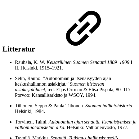
Litteratur
Rauhala, K. W.
Keisarillinen Suomen Senaatti 1809–1909
I–
II. Helsinki, 1915–1921.
Selin, Rauno. ”Autonomian ja itsenäisyyden ajan
keskushallinnon asiakirjat.”
Suomen historian
asiakirjalähteet
, red. Eljas Orrman & Elisa Pispala, 80–115.
Porvoo: Kansallisarkisto ja WSOY, 1994.
Tiihonen, Seppo & Paula Tiihonen.
Suomen hallintohistoria
.
Helsinki, 1984.
Torvinen, Taimi.
Autonomian ajan senaatti. Itsenäistymisen ja
valtiomuototaistelun aika
. Helsinki: Valtioneuvosto, 1977.
Tyynilä, Markku.
Senaatti. Tutkimus hallituskonselji-