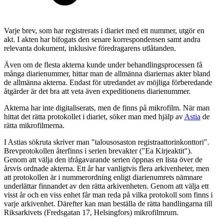
Varje brev, som har registrerats i diariet med ett nummer, utgör en
akt. I akten har bifogats den senare korrespondensen samt andra
relevanta dokument, inklusive föredragarens utlåtanden.
Även om de flesta akterna kunde under behandlingsprocessen få
många diarienummer, hittar man de allmänna diariernas akter bland
de allmänna akterna. Endast för utredandet av möjliga förberedande
åtgärder är det bra att veta även expeditionens diarienummer.
Akterna har inte digitaliserats, men de finns på mikrofilm. När man
hittat det rätta protokollet i diariet, söker man med hjälp av
Astia
de
rätta mikrofilmerna.
I Astias sökruta skriver man "talousosaston registraattorinkonttori".
Brevprotokollen återfinns i serien brevakter ("Ea Kirjeaktit").
Genom att välja den ifrågavarande serien öppnas en lista över de
årsvis ordnade akterna. Ett år har vanligtvis flera arkivenheter, men
att protokollen är i nummerordning enligt diarienumrets nämnare
underlättar finnandet av den rätta arkivenheten. Genom att välja ett
visst år och en viss enhet får man reda på vilka protokoll som finns i
varje arkivenhet. Därefter kan man beställa de rätta handlingarna till
Riksarkivets (Fredsgatan 17, Helsingfors) mikrofilmrum.