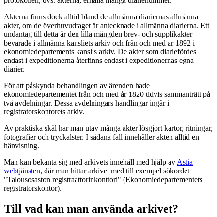
protokollen, dvs. akterna, erhålla många diarienummer.
Akterna finns dock alltid bland de allmänna diariernas allmänna
akter, om de överhuvudtaget är antecknade i allmänna diarierna. Ett
undantag till detta är den lilla mängden brev- och supplikakter
bevarade i allmänna kansliets arkiv och från och med år 1892 i
ekonomiedepartements kanslis arkiv. De akter som diariefördes
endast i expeditionerna återfinns endast i expeditionernas egna
diarier.
För att påskynda behandlingen av ärenden hade
ekonomiedepartementet från och med år 1820 tidvis sammanträtt på
två avdelningar. Dessa avdelningars handlingar ingår i
registratorskontorets arkiv.
Av praktiska skäl har man utav många akter lösgjort kartor, ritningar,
fotografier och tryckalster. I sådana fall innehåller akten alltid en
hänvisning.
Man kan bekanta sig med arkivets innehåll med hjälp av
Astia
webtjänsten
, där man hittar arkivet med till exempel sökordet
"Talousosaston registraattorinkonttori" (Ekonomiedepartementets
registratorskontor).
Till vad kan man använda arkivet?