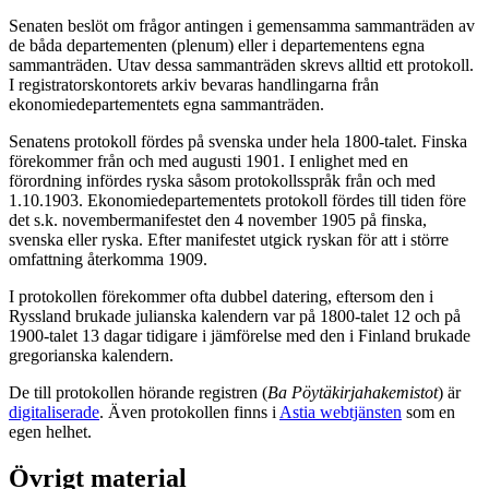
Senaten beslöt om frågor antingen i gemensamma sammanträden av
de båda departementen (plenum) eller i departementens egna
sammanträden. Utav dessa sammanträden skrevs alltid ett protokoll.
I registratorskontorets arkiv bevaras handlingarna från
ekonomiedepartementets egna sammanträden.
Senatens protokoll fördes på svenska under hela 1800-talet. Finska
förekommer från och med augusti 1901. I enlighet med en
förordning infördes ryska såsom protokollsspråk från och med
1.10.1903. Ekonomiedepartementets protokoll fördes till tiden före
det s.k. novembermanifestet den 4 november 1905 på finska,
svenska eller ryska. Efter manifestet utgick ryskan för att i större
omfattning återkomma 1909.
I protokollen förekommer ofta dubbel datering, eftersom den i
Ryssland brukade julianska kalendern var på 1800-talet 12 och på
1900-talet 13 dagar tidigare i jämförelse med den i Finland brukade
gregorianska kalendern.
De till protokollen hörande registren (
Ba Pöytäkirjahakemistot
) är
digitaliserade
. Även protokollen finns i
Astia webtjänsten
som en
egen helhet.
Övrigt material