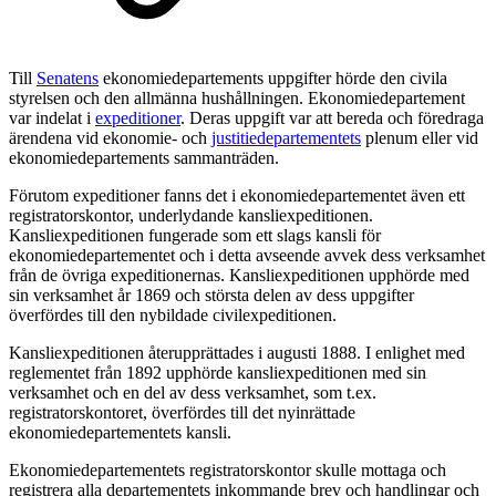
Till
Senatens
ekonomiedepartements uppgifter hörde den civila
styrelsen och den allmänna hushållningen. Ekonomiedepartement
var indelat i
expeditioner
. Deras uppgift var att bereda och föredraga
ärendena vid ekonomie- och
justitiedepartementets
plenum eller vid
ekonomiedepartements sammanträden.
Förutom expeditioner fanns det i ekonomiedepartementet även ett
registratorskontor, underlydande kansliexpeditionen.
Kansliexpeditionen fungerade som ett slags kansli för
ekonomiedepartementet och i detta avseende avvek dess verksamhet
från de övriga expeditionernas. Kansliexpeditionen upphörde med
sin verksamhet år 1869 och största delen av dess uppgifter
överfördes till den nybildade civilexpeditionen.
Kansliexpeditionen återupprättades i augusti 1888. I enlighet med
reglementet från 1892 upphörde kansliexpeditionen med sin
verksamhet och en del av dess verksamhet, som t.ex.
registratorskontoret, överfördes till det nyinrättade
ekonomiedepartementets kansli.
Ekonomiedepartementets registratorskontor skulle mottaga och
registrera alla departementets inkommande brev och handlingar och