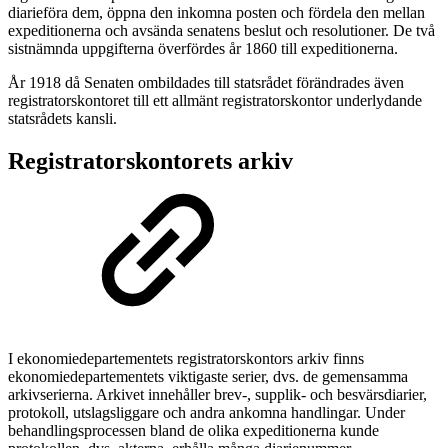
diarieföra dem, öppna den inkomna posten och fördela den mellan
expeditionerna och avsända senatens beslut och resolutioner. De två
sistnämnda uppgifterna överfördes år 1860 till expeditionerna.
År 1918 då Senaten ombildades till statsrådet förändrades även
registratorskontoret till ett allmänt registratorskontor underlydande
statsrådets kansli.
Registratorskontorets arkiv
I ekonomiedepartementets registratorskontors arkiv finns
ekonomiedepartementets viktigaste serier, dvs. de gemensamma
arkivserierna. Arkivet innehåller brev-, supplik- och besvärsdiarier,
protokoll, utslagsliggare och andra ankomna handlingar. Under
behandlingsprocessen bland de olika expeditionerna kunde