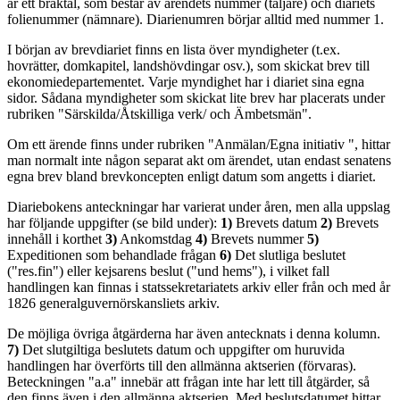
är ett bråktal, som består av ärendets nummer (täljare) och diariets
folienummer (nämnare). Diarienumren börjar alltid med nummer 1.
I början av brevdiariet finns en lista över myndigheter (t.ex.
hovrätter, domkapitel, landshövdingar osv.), som skickat brev till
ekonomiedepartementet. Varje myndighet har i diariet sina egna
sidor. Sådana myndigheter som skickat lite brev har placerats under
rubriken "Särskilda/Åtskilliga verk/ och Ämbetsmän".
Om ett ärende finns under rubriken "Anmälan/Egna initiativ ", hittar
man normalt inte någon separat akt om ärendet, utan endast senatens
egna brev bland brevkoncepten enligt datum som angetts i diariet.
Diariebokens anteckningar har varierat under åren, men alla uppslag
har följande uppgifter (se bild under):
1)
Brevets datum
2)
Brevets
innehåll i korthet
3)
Ankomstdag
4)
Brevets nummer
5)
Expeditionen som behandlade frågan
6)
Det slutliga beslutet
("res.fin") eller kejsarens beslut ("und hems"), i vilket fall
handlingen kan finnas i statssekretariatets arkiv eller från och med år
1826 generalguvernörskansliets arkiv.
De möjliga övriga åtgärderna har även antecknats i denna kolumn.
7)
Det slutgiltiga beslutets datum och uppgifter om huruvida
handlingen har överförts till den allmänna aktserien (förvaras).
Beteckningen "a.a" innebär att frågan inte har lett till åtgärder, så
den finns även i den allmänna aktserien. Med beslutsdatumet hittar