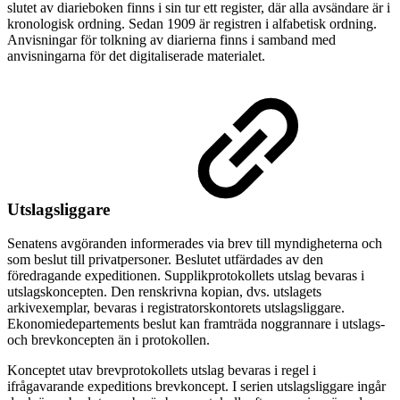
slutet av diarieboken finns i sin tur ett register, där alla avsändare är i
kronologisk ordning. Sedan 1909 är registren i alfabetisk ordning.
Anvisningar för tolkning av diarierna finns i samband med
anvisningarna för det digitaliserade materialet.
Utslagsliggare
Senatens avgöranden informerades via brev till myndigheterna och
som beslut till privatpersoner. Beslutet utfärdades av den
föredragande expeditionen. Supplikprotokollets utslag bevaras i
utslagskoncepten. Den renskrivna kopian, dvs. utslagets
arkivexemplar, bevaras i registratorskontorets utslagsliggare.
Ekonomiedepartements beslut kan framträda noggrannare i utslags-
och brevkoncepten än i protokollen.
Konceptet utav brevprotokollets utslag bevaras i regel i
ifrågavarande expeditions brevkoncept. I serien utslagsliggare ingår