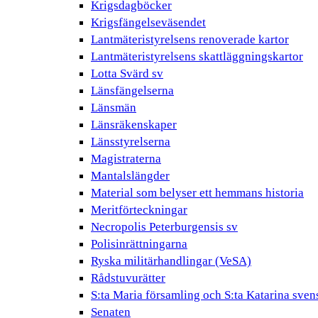
Krigsdagböcker
Krigsfängelseväsendet
Lantmäteristyrelsens renoverade kartor
Lantmäteristyrelsens skattläggningskartor
Lotta Svärd sv
Länsfängelserna
Länsmän
Länsräkenskaper
Länsstyrelserna
Magistraterna
Mantalslängder
Material som belyser ett hemmans historia
Meritförteckningar
Necropolis Peterburgensis sv
Polisinrättningarna
Ryska militärhandlingar (VeSA)
Rådstuvurätter
S:ta Maria församling och S:ta Katarina sven
Senaten