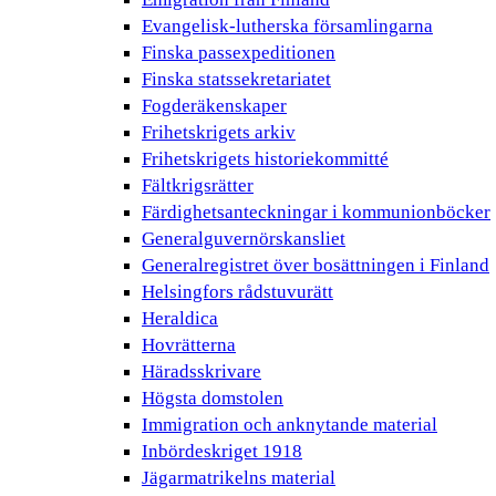
Evangelisk-lutherska församlingarna
Finska passexpeditionen
Finska statssekretariatet
Fogderäkenskaper
Frihetskrigets arkiv
Frihetskrigets historiekommitté
Fältkrigsrätter
Färdighetsanteckningar i kommunionböcker
Generalguvernörskansliet
Generalregistret över bosättningen i Finland
Helsingfors rådstuvurätt
Heraldica
Hovrätterna
Häradsskrivare
Högsta domstolen
Immigration och anknytande material
Inbördeskriget 1918
Jägarmatrikelns material