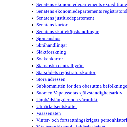
Senatens ekonomiedepartements expeditione
Senatens ekonomiedepartements registrators
Senatens justitiedepartement
Senatens kartor
Senatens skatteköpshandlingar
Sjömanshus
Skråhandlingar
Släktforskning
Sockenkartor
Statistiska centralbyrån
Statsrådets registratorskontor
Stora adressen
Subkommittén för den obesuttna befolkning
Suomen Vapaussotas självständighetsarkiv
Uppbådslängder och värnplikt
Utmärkelseutskottet
Vasasenaten
Vinter- och fortsättningskrigets personhistor
Vita truppförband i inbördeskriget