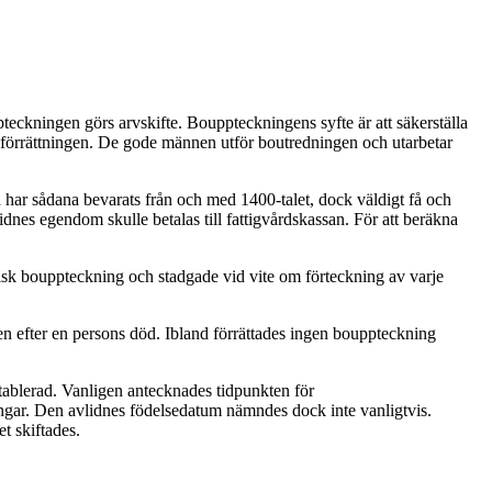
eckningen görs arvskifte. Bouppteckningens syfte är att säkerställa
förrättningen. De gode männen utför boutredningen och utarbetar
 har sådana bevarats från och med 1400-talet, dock väldigt få och
idnes egendom skulle betalas till fattigvårdskassan. För att beräkna
isk bouppteckning och stadgade vid vite om förteckning av varje
den efter en persons död. Ibland förrättades ingen bouppteckning
tablerad. Vanligen antecknades tidpunkten för
ingar. Den avlidnes födelsedatum nämndes dock inte vanligtvis.
t skiftades.