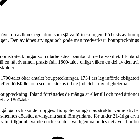
s över en avlidnes egendom som själva förteckningen. På basis av bouppt
ingen. Den avlidnes arvingar och gode män medverkar i boupptecknings
ndomsförteckningar som utarbetades i samband med arvskiftet. I Finland
ill en hävdvunnen praxis från 1600-talet, enligt vilken en del av den avl
skulder.
00-talet ökar antalet bouppteckningar. 1734 års lag införde obligator
fter dödsfallet och sedan skickas till de judiciella myndigheterna.
bouppteckning. Ibland förrättades de många år eller till och med årtion
t av 1800-talet.
lgångar och skulder uppges. Bouppteckningarnas struktur var relativt e
ns/hennes dödstid, arvingarna samt förmyndarna för under 21-åriga arv
es för tillgodohavanden och skulder. Vanligen nämndes det även hur boe