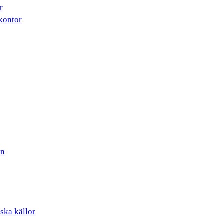
r
kontor
en
iska källor