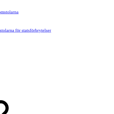
omstolarna
tolarna för statsförbrytelser