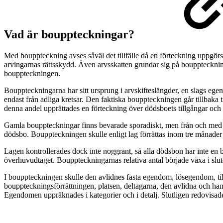
Vad är bouppteckningar?
Med bouppteckning avses såväl det tillfälle då en förteckning uppgör
arvingarnas rättsskydd. Även arvsskatten grundar sig på bouppteckn
bouppteckningen.
Bouppteckningarna har sitt ursprung i arvskifteslängder, en slags ege
endast från adliga kretsar. Den faktiska bouppteckningen går tillbaka t
denna andel upprättades en förteckning över dödsboets tillgångar och 
Gamla bouppteckningar finns bevarade sporadiskt, men från och med 17
dödsbo. Bouppteckningen skulle enligt lag förrättas inom tre månader e
Lagen kontrollerades dock inte noggrant, så alla dödsbon har inte en 
överhuvudtaget. Bouppteckningarnas relativa antal började växa i slute
I bouppteckningen skulle den avlidnes fasta egendom, lösegendom, til
bouppteckningsförrättningen, platsen, deltagarna, den avlidna och ha
Egendomen uppräknades i kategorier och i detalj. Slutligen redovisad