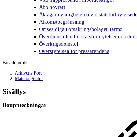
Åbo hovrätt
Åklagarmyndigheterna vid statsförbrytelsed
Åtkomstbegränsning
Ömsesidiga Försäkringsbolaget Tarmo
Överdomstolen för statsförbrytelser och doms
Överkrigsdomstol
Överstyrelsen för pressärendena
Breadcrumbs
Arkivens Port
Materialguider
Sisällys
Bouppteckningar