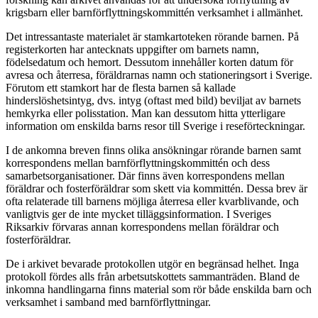
krigsbarn eller barnförflyttningskommittén verksamhet i allmänhet.
Det intressantaste materialet är stamkartoteken rörande barnen. På
registerkorten har antecknats uppgifter om barnets namn,
födelsedatum och hemort. Dessutom innehåller korten datum för
avresa och återresa, föräldrarnas namn och stationeringsort i Sverige.
Förutom ett stamkort har de flesta barnen så kallade
hinderslöshetsintyg, dvs. intyg (oftast med bild) beviljat av barnets
hemkyrka eller polisstation. Man kan dessutom hitta ytterligare
information om enskilda barns resor till Sverige i reseförteckningar.
I de ankomna breven finns olika ansökningar rörande barnen samt
korrespondens mellan barnförflyttningskommittén och dess
samarbetsorganisationer. Där finns även korrespondens mellan
föräldrar och fosterföräldrar som skett via kommittén. Dessa brev är
ofta relaterade till barnens möjliga återresa eller kvarblivande, och
vanligtvis ger de inte mycket tilläggsinformation. I Sveriges
Riksarkiv förvaras annan korrespondens mellan föräldrar och
fosterföräldrar.
De i arkivet bevarade protokollen utgör en begränsad helhet. Inga
protokoll fördes alls från arbetsutskottets sammanträden. Bland de
inkomna handlingarna finns material som rör både enskilda barn och
verksamhet i samband med barnförflyttningar.