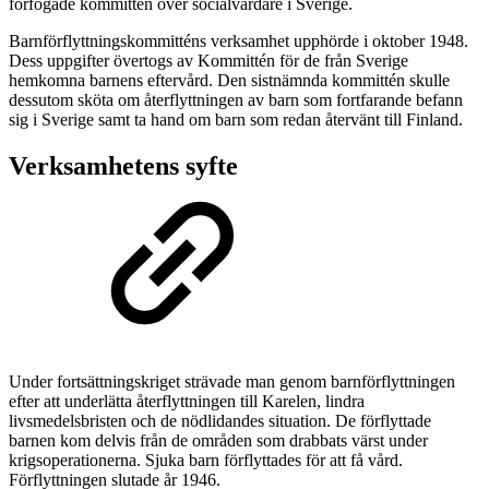
förfogade kommittén över socialvårdare i Sverige.
Barnförflyttningskommitténs verksamhet upphörde i oktober 1948.
Dess uppgifter övertogs av Kommittén för de från Sverige
hemkomna barnens eftervård. Den sistnämnda kommittén skulle
dessutom sköta om återflyttningen av barn som fortfarande befann
sig i Sverige samt ta hand om barn som redan återvänt till Finland.
Verksamhetens syfte
Under fortsättningskriget strävade man genom barnförflyttningen
efter att underlätta återflyttningen till Karelen, lindra
livsmedelsbristen och de nödlidandes situation. De förflyttade
barnen kom delvis från de områden som drabbats värst under
krigsoperationerna. Sjuka barn förflyttades för att få vård.
Förflyttningen slutade år 1946.