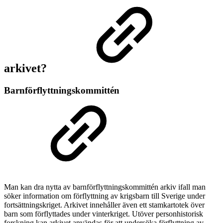
arkivet?
Barnförflyttningskommittén
Man kan dra nytta av barnförflyttningskommittén arkiv ifall man
söker information om förflyttning av krigsbarn till Sverige under
fortsättningskriget. Arkivet innehåller även ett stamkartotek över
barn som förflyttades under vinterkriget. Utöver personhistorisk
forskning kan arkivet användas för att undersöka förflyttning av