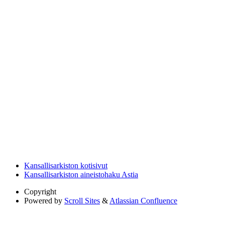
Kansallisarkiston kotisivut
Kansallisarkiston aineistohaku Astia
Copyright
Powered by
Scroll Sites
&
Atlassian Confluence