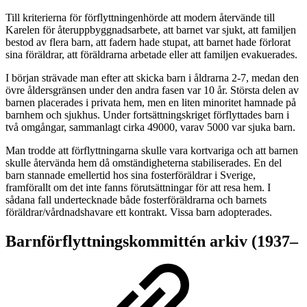
Till kriterierna för förflyttningenhörde att modern återvände till
Karelen för återuppbyggnadsarbete, att barnet var sjukt, att familjen
bestod av flera barn, att fadern hade stupat, att barnet hade förlorat
sina föräldrar, att föräldrarna arbetade eller att familjen evakuerades.
I början strävade man efter att skicka barn i åldrarna 2-7, medan den
övre åldersgränsen under den andra fasen var 10 år. Största delen av
barnen placerades i privata hem, men en liten minoritet hamnade på
barnhem och sjukhus. Under fortsättningskriget förflyttades barn i
två omgångar, sammanlagt cirka 49000, varav 5000 var sjuka barn.
Man trodde att förflyttningarna skulle vara kortvariga och att barnen
skulle återvända hem då omständigheterna stabiliserades. En del
barn stannade emellertid hos sina fosterföräldrar i Sverige,
framförallt om det inte fanns förutsättningar för att resa hem. I
sådana fall undertecknade både fosterföräldrarna och barnets
föräldrar/vårdnadshavare ett kontrakt. Vissa barn adopterades.
Barnförflyttningskommittén arkiv (1937–