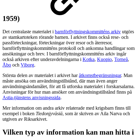
1959)
Det centralaste materialet i
barnförflyttningskommitténs arkiv
utgörs
av stamkartoteken rörande barnen. I arkivet finns också rese- och
passförteckningar, förteckningar över resor och återresor,
barnförflyttningskommitténs protokoll och ankomna handlingar som
ansökningar och brev. I barnförflyttningskommitténs arkiv ingår
också arkiven efter underavdelningarna i
Kotka
,
Kuopio
,
Torneå
,
Åbo
och
Viborg
.
Största delen av materialet i arkivet har
åtkomstbegränsningar
. Man
måste ansöka om användningstillstånd, där man även anger
användningsändamålet, för att få utforska materialet i forskarsalarna.
Anvisningar för hur man ansöker om användningstillstånd finns på
Astia-tjänstens anvisningssida
.
Mer information om andra arkiv relaterade med krigsbarn finns till
exempel i boken
Tiedonjyväsiä
, som är skriven av Aila Narva och
utgiven av Riksarkivet.
Vilken typ av information kan man hitta i