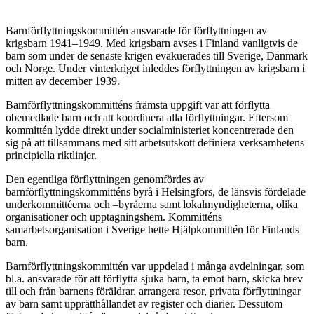
Barnförflyttningskommittén ansvarade för förflyttningen av
krigsbarn 1941–1949. Med krigsbarn avses i Finland vanligtvis de
barn som under de senaste krigen evakuerades till Sverige, Danmark
och Norge. Under vinterkriget inleddes förflyttningen av krigsbarn i
mitten av december 1939.
Barnförflyttningskommitténs främsta uppgift var att förflytta
obemedlade barn och att koordinera alla förflyttningar. Eftersom
kommittén lydde direkt under socialministeriet koncentrerade den
sig på att tillsammans med sitt arbetsutskott definiera verksamhetens
principiella riktlinjer.
Den egentliga förflyttningen genomfördes av
barnförflyttningskommitténs byrå i Helsingfors, de länsvis fördelade
underkommittéerna och –byråerna samt lokalmyndigheterna, olika
organisationer och upptagningshem. Kommitténs
samarbetsorganisation i Sverige hette Hjälpkommittén för Finlands
barn.
Barnförflyttningskommittén var uppdelad i många avdelningar, som
bl.a. ansvarade för att förflytta sjuka barn, ta emot barn, skicka brev
till och från barnens föräldrar, arrangera resor, privata förflyttningar
av barn samt upprätthållandet av register och diarier. Dessutom