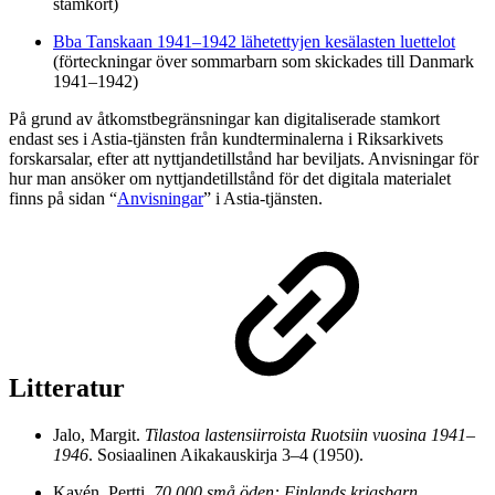
stamkort)
Bba Tanskaan 1941–1942 lähetettyjen kesälasten luettelot
(förteckningar över sommarbarn som skickades till Danmark
1941–1942)
På grund av åtkomstbegränsningar kan digitaliserade stamkort
endast ses i Astia-tjänsten från kundterminalerna i Riksarkivets
forskarsalar, efter att nyttjandetillstånd har beviljats. Anvisningar för
hur man ansöker om nyttjandetillstånd för det digitala materialet
finns på sidan “
Anvisningar
” i Astia-tjänsten.
Litteratur
Jalo, Margit.
Tilastoa lastensiirroista Ruotsiin vuosina 1941–
1946
. Sosiaalinen Aikakauskirja 3–4 (1950).
Kavén, Pertti.
70.000 små öden: Finlands krigsbarn
.