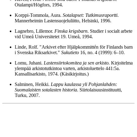
Otalampi/Högfors, 1994.
Korppi-Tommola, Aura.
Sotalapset: Tutkimusraportti
.
Mannerheimin Lastensuojeluliitto, Helsinki, 1996.
Lagnebro, Lillemor.
Finska krigsbarn
. Studier i socialt arbete
vid Umeå Universitetet 19. Umeå, 1994.
Linde, Rolf. "Arkivet efter Hjälpkommittén för Finlands barn
i Svenska Riksarkivet."
Sukutieto
16, no. 4 (1999): 6–10.
Lomu, Juhani.
Lastensiirtokomitea ja sen arkisto.
Kirjoitelma
ylempää arkistotutkintoa varten, arkistoluettelo 441:5a.
Kansallisarkisto, 1974. (Käsikirjoitus.)
Salminen, Heikki.
Lappu kaulassa yli Pohjanlahden:
Suomalaisten sotalasten historia
. Siirtolaisuusinstituutti,
Turku, 2007.