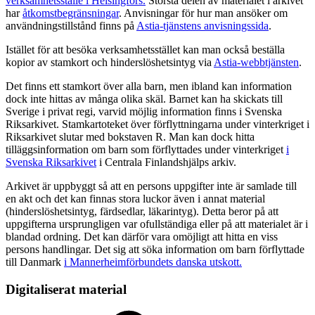
verksamhetsställe i Helsingfors.
Största delen av materialet i arkivet
har
åtkomstbegränsningar
. Anvisningar för hur man ansöker om
användningstillstånd finns på
Astia-tjänstens anvisningssida
.
Istället för att besöka verksamhetsstället kan man också beställa
kopior av stamkort och hinderslöshetsintyg via
Astia-webbtjänsten
.
Det finns ett stamkort över alla barn, men ibland kan information
dock inte hittas av många olika skäl. Barnet kan ha skickats till
Sverige i privat regi, varvid möjlig information finns i Svenska
Riksarkivet. Stamkartoteket över förflyttningarna under vinterkriget i
Riksarkivet slutar med bokstaven R. Man kan dock hitta
tilläggsinformation om barn som förflyttades under vinterkriget
i
Svenska Riksarkivet
i Centrala Finlandshjälps arkiv.
Arkivet är uppbyggt så att en persons uppgifter inte är samlade till
en akt och det kan finnas stora luckor även i annat material
(hinderslöshetsintyg, färdsedlar, läkarintyg). Detta beror på att
uppgifterna ursprungligen var ofullständiga eller på att materialet är i
blandad ordning. Det kan därför vara omöjligt att hitta en viss
persons handlingar. Det sig att söka information om barn förflyttade
till Danmark
i Mannerheimförbundets danska utskott.
Digitaliserat material