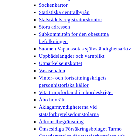
Sockenkartor
Statistiska centralbyrån
Statsrådets registratorskontor
Stora adressen
Subkommittén för den obesuttna
befolkningen
Suomen Vapaussotas självständighetsarkiv
Uppbådslängder och värnplikt
Utmärkelseutskottet
Vasasenaten
Vinter- och fortsättningskrigets
personhistoriska källor
Vita truppförband i inbördeskriget
Åbo hovrätt
Åklagarmyndigheterna vid
statsförbrytelsedomstolarna
Åtkomstbegränsning
Ömsesidiga Försäkringsbolaget Tarmo