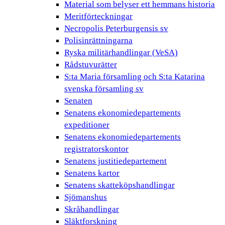
Material som belyser ett hemmans historia
Meritförteckningar
Necropolis Peterburgensis sv
Polisinrättningarna
Ryska militärhandlingar (VeSA)
Rådstuvurätter
S:ta Maria församling och S:ta Katarina
svenska församling sv
Senaten
Senatens ekonomiedepartements
expeditioner
Senatens ekonomiedepartements
registratorskontor
Senatens justitiedepartement
Senatens kartor
Senatens skatteköpshandlingar
Sjömanshus
Skråhandlingar
Släktforskning