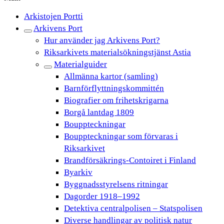
Arkistojen Portti
Arkivens Port
Hur använder jag Arkivens Port?
Riksarkivets materialsökningstjänst Astia
Materialguider
Allmänna kartor (samling)
Barnförflyttningskommittén
Biografier om frihetskrigarna
Borgå lantdag 1809
Bouppteckningar
Bouppteckningar som förvaras i
Riksarkivet
Brandförsäkrings-Contoiret i Finland
Byarkiv
Byggnadsstyrelsens ritningar
Dagorder 1918–1992
Detektiva centralpolisen – Statspolisen
Diverse handlingar av politisk natur