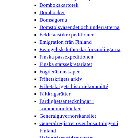
Dombokskartotek
Domböcker
Domsagorna
Domstolsväsendet och underrätterna
Ecklesiastikexpeditionen
Emigration från Finland
Evangelisk-lutherska församlingarna
Finska passexpeditionen
Finska statssekretariatet
Fogderäkenskaper
Frihetskrigets arkiv
Frihetskrigets historiekommitté
Fältkrigsrätter
Färdighetsanteckningar i
kommunionböcker
Generalguvernörskansliet
Generalregistret över bosättningen i
Finland