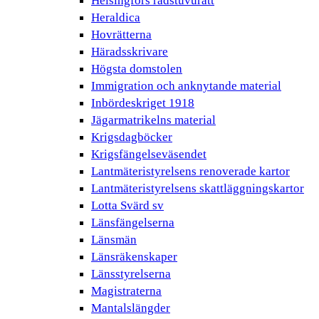
Helsingfors rådstuvurätt
Heraldica
Hovrätterna
Häradsskrivare
Högsta domstolen
Immigration och anknytande material
Inbördeskriget 1918
Jägarmatrikelns material
Krigsdagböcker
Krigsfängelseväsendet
Lantmäteristyrelsens renoverade kartor
Lantmäteristyrelsens skattläggningskartor
Lotta Svärd sv
Länsfängelserna
Länsmän
Länsräkenskaper
Länsstyrelserna
Magistraterna
Mantalslängder