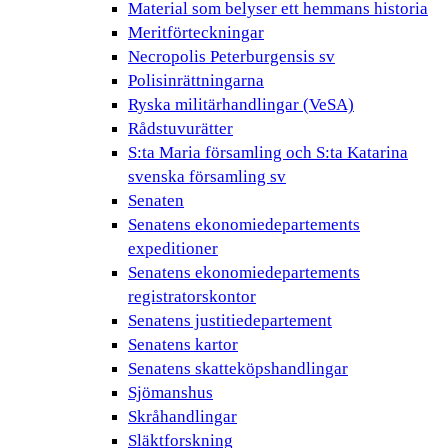
Material som belyser ett hemmans historia
Meritförteckningar
Necropolis Peterburgensis sv
Polisinrättningarna
Ryska militärhandlingar (VeSA)
Rådstuvurätter
S:ta Maria församling och S:ta Katarina
svenska församling sv
Senaten
Senatens ekonomiedepartements
expeditioner
Senatens ekonomiedepartements
registratorskontor
Senatens justitiedepartement
Senatens kartor
Senatens skatteköpshandlingar
Sjömanshus
Skråhandlingar
Släktforskning