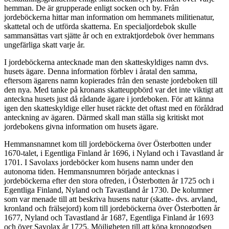
hemman. De är grupperade enligt socken och by. Från
jordeböckerna hittar man information om hemmanets militienatur,
skattetal och de utförda skatterna. En specialjordebok skulle
sammansättas vart sjätte år och en extraktjordebok över hemmans
ungefärliga skatt varje år.
I jordeböckerna antecknade man den skatteskyldiges namn dvs.
husets ägare. Denna information förblev i åratal den samma,
eftersom ägarens namn kopierades från den senaste jordeboken till
den nya. Med tanke på kronans skatteuppbörd var det inte viktigt att
anteckna husets just då rådande ägare i jordeboken. För att känna
igen den skatteskyldige eller huset räckte det oftast med en föråldrad
anteckning av ägaren. Därmed skall man ställa sig kritiskt mot
jordebokens givna information om husets ägare.
Hemmansnamnet kom till jordeböckerna över Österbotten under
1670-talet, i Egentliga Finland år 1696, i Nyland och i Tavastland år
1701. I Savolaxs jordeböcker kom husens namn under den
autonoma tiden. Hemmansnumren började antecknas i
jordeböckerna efter den stora ofreden, i Österbotten år 1725 och i
Egentliga Finland, Nyland och Tavastland år 1730. De kolumner
som var menade till att beskriva husens natur (skatte- dvs. arvland,
kronland och frälsejord) kom till jordeböckerna över Österbotten år
1677, Nyland och Tavastland år 1687, Egentliga Finland år 1693
och över Savolax år 1725. Möjligheten till att köpa kronogodsen