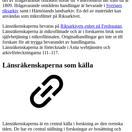
del av ifrågavarande områden hörde till Västerbottens län fram till år
1809. Ifrågavarande områdens handlingar är bevarade i
Sveriges
riksarkiv
samt i Härnösands landsarkiv. En del av materialet kan
användas som mikrofilmer på Riksarkivet.
Länsräkenskaperna bevaras på
Riksarkivets enhet på Fredsgatan
.
Länsräkenskaperna är mikrofilmade och är i forskarens bruk som
självbetjäning i mikrofilmsalen. Originalhandlingar ges inte ut till
forskare för att trygga bevarandet av handlingarna.
Länsräkenskaperna är förtecknade i Astia webtjänsten och
arkivförteckningarna 111–117.
Länsräkenskaperna som källa
Länsräkenskaperna är en central källa i forskning av den svenska
tiden. De har en central ställning i forskningar av bosättning och