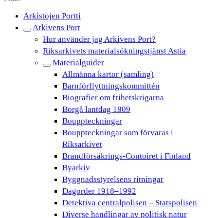
Arkistojen Portti
Arkivens Port
Hur använder jag Arkivens Port?
Riksarkivets materialsökningstjänst Astia
Materialguider
Allmänna kartor (samling)
Barnförflyttningskommittén
Biografier om frihetskrigarna
Borgå lantdag 1809
Bouppteckningar
Bouppteckningar som förvaras i
Riksarkivet
Brandförsäkrings-Contoiret i Finland
Byarkiv
Byggnadsstyrelsens ritningar
Dagorder 1918–1992
Detektiva centralpolisen – Statspolisen
Diverse handlingar av politisk natur