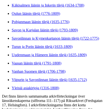
Käkisalmen läänin ja Inkerin tilejä (1634-1708)
Oulun läänin tilejä (1776-1809)
Pohjanmaan läänin tilejä (1635-1776)
Savon ja Karjalan läänin tilejä (1793-1809)
Savonlinnan ja Kymenkartanon läänin tilejä (1722-1775)
Turun ja Porin läänin tilejä (1633-1809)
Uudenmaan ja Hämeen läänin tilejä (1635-1809)
Vaasan läänin tilejä (1791-1808)
Vanhan Suomen tilejä (1706-1798)
Viipurin ja Savonlinnan läänin tilejä (1635-1712)
Yleisiä asiakirjoja (1316-1808)
Det finns länsvis sammansatta arkivförteckningar över
länsräkenskaperna (siffrorna 111–117) på Riksarkivet (Fredsgatan
17, Helsingfors). I arkivförteckningarna finns det korta