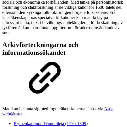
sociala och ekonomiska förhållanden. Med tanke på personhistorisk
forskning och släktforskning är de viktiga källor för 1600-talets del,
eftersom den kyrkliga folkbokföringen började först senare. Från
länsräkenskapernas specialvertifikationer kan man få tag på
intressant fakta, t.ex. i bevillningsskattelängderna för beskattning av
lyxföremål kan man finna uppgifter om förfaderns användande av
snus.
Arkivförteckningarna och
informationssökandet
Man kan bekanta sig med fogderäkenskaperna lättast via
Astia
webtjänsten
.
Kymenkartanon läänin tilejä (1776-1809)