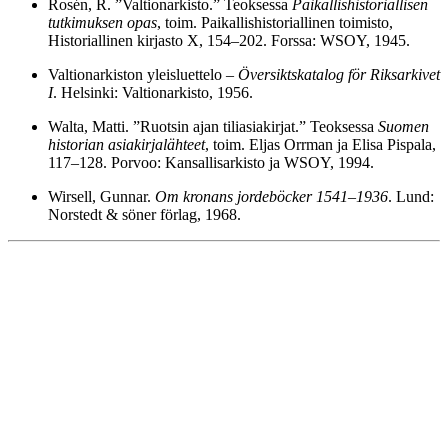
Rosén, R. ”Valtionarkisto.” Teoksessa
Paikallishistoriallisen
tutkimuksen opas
, toim. Paikallishistoriallinen toimisto,
Historiallinen kirjasto X, 154–202. Forssa: WSOY, 1945.
Valtionarkiston yleisluettelo –
Översiktskatalog för Riksarkivet
I
. Helsinki: Valtionarkisto, 1956.
Walta, Matti. ”Ruotsin ajan tiliasiakirjat.” Teoksessa
Suomen
historian asiakirjalähteet
, toim. Eljas Orrman ja Elisa Pispala,
117–128. Porvoo: Kansallisarkisto ja WSOY, 1994.
Wirsell, Gunnar.
Om kronans jordeböcker 1541
–
1936
. Lund:
Norstedt & söner förlag, 1968.