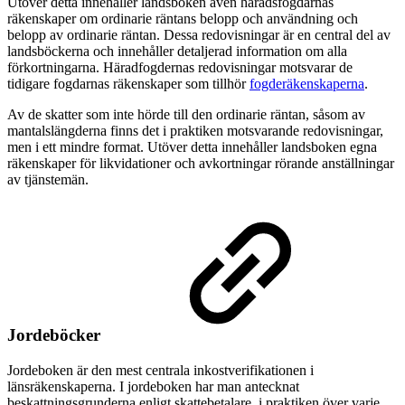
Utöver detta innehåller landsboken även häradsfogdarnas
räkenskaper om ordinarie räntans belopp och användning och
belopp av ordinarie räntan. Dessa redovisningar är en central del av
landsböckerna och innehåller detaljerad information om alla
förkortningarna. Häradfogdernas redovisningar motsvarar de
tidigare fogdarnas räkenskaper som tillhör
fogderäkenskaperna
.
Av de skatter som inte hörde till den ordinarie räntan, såsom av
mantalslängderna finns det i praktiken motsvarande redovisningar,
men i ett mindre format. Utöver detta innehåller landsboken egna
räkenskaper för likvidationer och avkortningar rörande anställningar
av tjänstemän.
Jordeböcker
Jordeboken är den mest centrala inkostverifikationen i
länsräkenskaperna. I jordeboken har man antecknat
beskattningsgrunderna enligt skattebetalare, i praktiken över varje