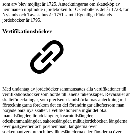
som arv blev möjligt år 1725. Anteckningarna om skatteköp av
hemmanen uppträdde i jordeboken för Österbottens del år 1728, för
Nylands och Tavastahus år 1751 samt i Egentliga Finlands
jordeböcker år 1795.
Vertifikationsböcker
Med undantag av jordeböcker sammansattes alla vertifikationer till
vertifikationsböcker som hörde till länens räkenskaper. Revarsaler är
skatteförteckningar, som preciserar landsböckernas anteckningar. I
förteckningarna förekom det en del förändringar allteftersom man
började bära nya skatter. I vetifikationerna ingår det bl.a.
mantalslängder, tiondelängder, kvarntullslängder,
ödeshemmanlängder, saköreslängder, militiejordeböcker, längderna
över gästgiverier och posthemman, längderna över
sockenhantverkare och bevillingslängderna eller längderna över