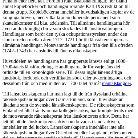
Finland eller flera län. Förutom räkenskapshandlingar, hör bland
annat kopieböcker och handlingar rörande Karl IX:s reduktion till
denna grupp. Kopieböckerna innehåller huvudsakligen kopior av de
kungliga breven, med vilka kronan donerade permanent sina
skatteinkomster till bl.a. adelsmän. Till allmänna handlingarna hör
även andra kungliga brev som skickades till länsförvaltningen.
Handlingar som berör den ryska ockupationsstyrelsen under den
stora ofreden mellan åren 1717–1721 hör till länsräkenskapernas
allmänna handlingar. Motsvarande handlingar från den lilla ofreden
(1742–1743) har anslutits till länens räkenskaper.
Huvuddelen av handlingarna har grupperats länsvis enligt 1600–
1700-talets länsfördelning. Handlingarna är för varje läns del
ordnade till en kronologisk serie. Till dessa ingår länens årliga
landsbok, jordebok och vertifikationsbok eller avkortningsbok och
dessutom från och med mitten av 1700-talet framåt
mantalslängder
.
Till länsräkenskaperna har man lagt till de från Ryssland erhållna
räkenskapshandlingar över Gamla Finland, som i huvudsak är
likadana som de svenska länsräkenskaperna. De räkenskaperna som
Finland erhållit från Kammarkollegiets arkiv, har kompletterats med
de motsvarande räkenskaperna från länskontorets arkiv. Detta har
lett till att de länskontorens arkiv som bevaras i landsarkiven,
innehåller en del luckor. Länsräkenskaperna innehåller inte alla
räkenskapshandlingar över Österbotten eller Lappland, eftersom en