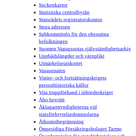
Sockenkartor
Statistiska centralbyrån
Statsrådets registratorskontor
Stora adressen
Subkommittén för den obesuttna
befolkningen
Suomen Vapaussotas självständighetsarkiv
Uppbådslängder och värnplikt
Utmärkelseutskottet
Vasasenaten
Vinter- och fortsättningskrigets
personhistoriska källor
Vita truppförband i inbördeskriget
Åbo hovrätt
Åklagarmyndigheterna vid
statsförbrytelsedomstolarna
Åtkomstbegränsning
Ömsesidiga Försäkringsbolaget Tarmo