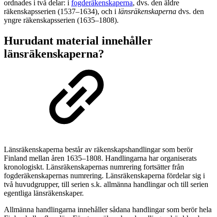
ordnades i två delar: i
fogderäkenskaperna
, dvs. den äldre
räkenskapsserien (1537–1634), och i
länsräkenskaperna
dvs. den
yngre räkenskapsserien (1635–1808).
Hurudant material innehåller
länsräkenskaperna?
Länsräkenskaperna består av räkenskapshandlingar som berör
Finland mellan åren 1635–1808. Handlingarna har organiserats
kronologiskt. Länsräkenskapernas numrering fortsätter från
fogderäkenskapernas numrering. Länsräkenskaperna fördelar sig i
två huvudgrupper, till serien s.k. allmänna handlingar och till serien
egentliga länsräkenskaper.
Allmänna handlingarna innehåller sådana handlingar som berör hela