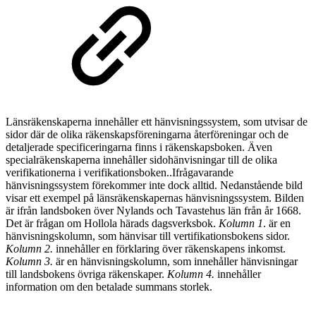
Länsräkenskaperna innehåller ett hänvisningssystem, som utvisar de
sidor där de olika räkenskapsföreningarna återföreningar och de
detaljerade specificeringarna finns i räkenskapsboken. Även
specialräkenskaperna innehåller sidohänvisningar till de olika
verifikationerna i verifikationsboken..Ifrågavarande
hänvisningssystem förekommer inte dock alltid. Nedanstående bild
visar ett exempel på länsräkenskapernas hänvisningssystem. Bilden
är ifrån landsboken över Nylands och Tavastehus län från år 1668.
Det är frågan om Hollola härads dagsverksbok.
Kolumn 1
. är en
hänvisningskolumn, som hänvisar till vertifikationsbokens sidor.
Kolumn 2.
innehåller en förklaring över räkenskapens inkomst.
Kolumn 3.
är en hänvisningskolumn, som innehåller hänvisningar
till landsbokens övriga räkenskaper.
Kolumn 4.
innehåller
information om den betalade summans storlek.