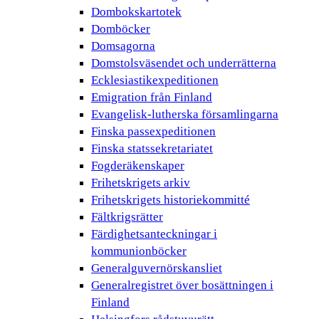
Dombokskartotek
Domböcker
Domsagorna
Domstolsväsendet och underrätterna
Ecklesiastikexpeditionen
Emigration från Finland
Evangelisk-lutherska församlingarna
Finska passexpeditionen
Finska statssekretariatet
Fogderäkenskaper
Frihetskrigets arkiv
Frihetskrigets historiekommitté
Fältkrigsrätter
Färdighetsanteckningar i
kommunionböcker
Generalguvernörskansliet
Generalregistret över bosättningen i
Finland