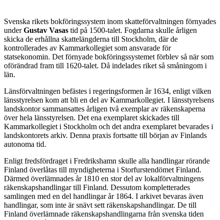
Svenska rikets bokföringssystem inom skatteförvaltningen förnyades
under
Gustav Vasas
tid på 1500-talet. Fogdarna skulle årligen
skicka de erhållna skattelängderna till Stockholm, där de
kontrollerades av Kammarkollegiet som ansvarade för
statsekonomin. Det förnyade bokföringssystemet förblev så när som
oförändrad fram till 1620-talet. Då indelades riket så småningom i
län.
Länsförvaltningen befästes i regeringsformen år 1634, enligt vilken
länsstyrelsen kom att bli en del av Kammarkollegiet. I länsstyrelsens
landskontor sammansattes årligen två exemplar av räkenskaperna
över hela länsstyrelsen. Det ena exemplaret skickades till
Kammarkollegiet i Stockholm och det andra exemplaret bevarades i
landskontorets arkiv. Denna praxis fortsatte till början av Finlands
autonoma tid.
Enligt fredsfördraget i Fredrikshamn skulle alla handlingar rörande
Finland överlåtas till myndigheterna i Storfurstendömet Finland.
Därmed överlämnades år 1810 en stor del av lokalförvaltningens
räkenskapshandlingar till Finland. Dessutom kompletterades
samlingen med en del handlingar år 1864. I arkivet bevaras även
handlingar, som inte är snävt sett räkenskapshandlingar. De till
Finland överlämnade räkenskapshandlingarna från svenska tiden