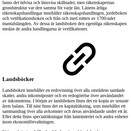
fanns det tidvisa och länsvisa skillnader, men räkenskapernas
grundstruktur var den samma för varje län. Länens årliga
räkenskapshandlingar innehåller räkenskapshandlingen, jordeboken
och vetifikationsboken och från och med mitten av 1700-talet
mantalslängden. Av dessa är landsboken den egentliga räkenskapen
medan de andra handlingarna är verifikationer.
Landsböcker
Landsboken innehåller en redovisning över alla områdens samlade
skatter, andra inkomstposter och en redogörelse över användandet
av inkomsterna. I början av landsboken finns det en kopia av senaste
årets balans. Till näst finns det en kapitalräkning, som innehåller ett
sammandrag över alla avkomster och deras användande under ett år.
Efter detta finns specialräkningar från lantränteriet och andra enheter
inom ekonomiförvaltningen.