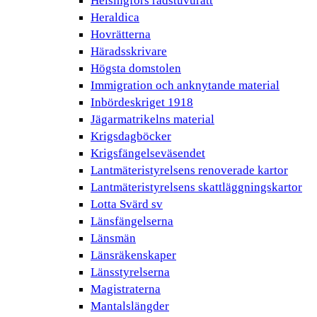
Helsingfors rådstuvurätt
Heraldica
Hovrätterna
Häradsskrivare
Högsta domstolen
Immigration och anknytande material
Inbördeskriget 1918
Jägarmatrikelns material
Krigsdagböcker
Krigsfängelseväsendet
Lantmäteristyrelsens renoverade kartor
Lantmäteristyrelsens skattläggningskartor
Lotta Svärd sv
Länsfängelserna
Länsmän
Länsräkenskaper
Länsstyrelserna
Magistraterna
Mantalslängder