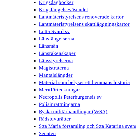
Krigsdagböcker
Krigsfängelseväsendet
Lantmäteristyrelsens renoverade kartor
Lantmäteristyrelsens skattläggningskartor
Lotta Svärd sv
Länsfängelserna
Länsmän
Länsräkenskaper
Länsstyrelserna
Magistraterna
Mantalslängder
Material som belyser ett hemmans historia
Meritförteckningar
Necropolis Peterburgensis sv
Polisinrättningarna
Ryska militärhandlingar (VeSA)
Rådstuvurätter
S:ta Maria församling och S:ta Katarina sven
Senaten