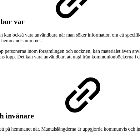
 bor var
men kan också vara användbara när man söker information om ett specif
så hemmanets nummer.
upp personerna inom församlingen och socknen, kan materialet även anvä
 lopp. Det kan vara användbart att utgå från kommunionböckerna i de f
ch invånare
om bott på hemmanet när. Mantalslängderna är uppgjorda kommunvis oc