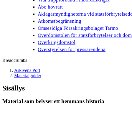
Åbo hovrätt
Åklagarmyndigheterna vid statsförbrytelsed
Åtkomstbegränsning
Ömsesidiga Försäkringsbolaget Tarmo
Överdomstolen för statsförbrytelser och doms
Överkrigsdomstol
Överstyrelsen för pressärendena
Breadcrumbs
Arkivens Port
Materialguider
Sisällys
Material som belyser ett hemmans historia