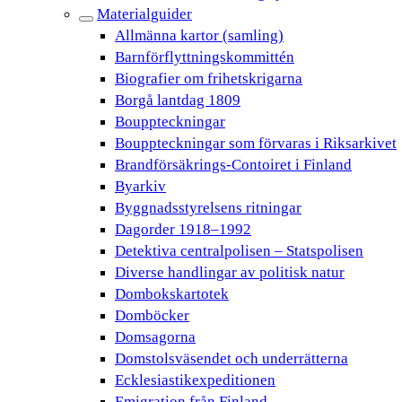
Materialguider
Allmänna kartor (samling)
Barnförflyttningskommittén
Biografier om frihetskrigarna
Borgå lantdag 1809
Bouppteckningar
Bouppteckningar som förvaras i Riksarkivet
Brandförsäkrings-Contoiret i Finland
Byarkiv
Byggnadsstyrelsens ritningar
Dagorder 1918–1992
Detektiva centralpolisen – Statspolisen
Diverse handlingar av politisk natur
Dombokskartotek
Domböcker
Domsagorna
Domstolsväsendet och underrätterna
Ecklesiastikexpeditionen
Emigration från Finland