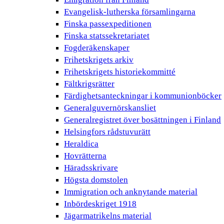
Evangelisk-lutherska församlingarna
Finska passexpeditionen
Finska statssekretariatet
Fogderäkenskaper
Frihetskrigets arkiv
Frihetskrigets historiekommitté
Fältkrigsrätter
Färdighetsanteckningar i kommunionböcker
Generalguvernörskansliet
Generalregistret över bosättningen i Finland
Helsingfors rådstuvurätt
Heraldica
Hovrätterna
Häradsskrivare
Högsta domstolen
Immigration och anknytande material
Inbördeskriget 1918
Jägarmatrikelns material