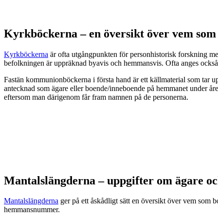
Kyrkböckerna – en översikt över vem som
Kyrkböckerna
är ofta utgångpunkten för personhistorisk forskning 
befolkningen är uppräknad byavis och hemmansvis. Ofta anges ock
Fastän kommunionböckerna i första hand är ett källmaterial som tar 
antecknad som ägare eller boende/inneboende på hemmanet under årens
eftersom man därigenom får fram namnen på de personerna.
Mantalslängderna – uppgifter om ägare o
Mantalslängderna
ger på ett åskådligt sätt en översikt över vem s
hemmansnummer.