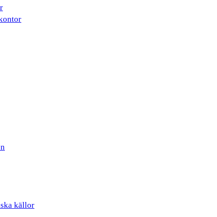
r
kontor
en
iska källor