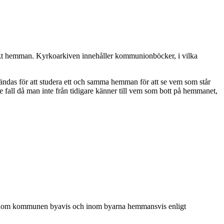
ikt hemman. Kyrkoarkiven innehåller kommunionböcker, i vilka
ndas för att studera ett och samma hemman för att se vem som står
all då man inte från tidigare känner till vem som bott på hemmanet,
h inom kommunen byavis och inom byarna hemmansvis enligt