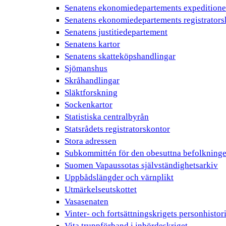
Senatens ekonomiedepartements expeditione
Senatens ekonomiedepartements registrators
Senatens justitiedepartement
Senatens kartor
Senatens skatteköpshandlingar
Sjömanshus
Skråhandlingar
Släktforskning
Sockenkartor
Statistiska centralbyrån
Statsrådets registratorskontor
Stora adressen
Subkommittén för den obesuttna befolkning
Suomen Vapaussotas självständighetsarkiv
Uppbådslängder och värnplikt
Utmärkelseutskottet
Vasasenaten
Vinter- och fortsättningskrigets personhistor
Vita truppförband i inbördeskriget