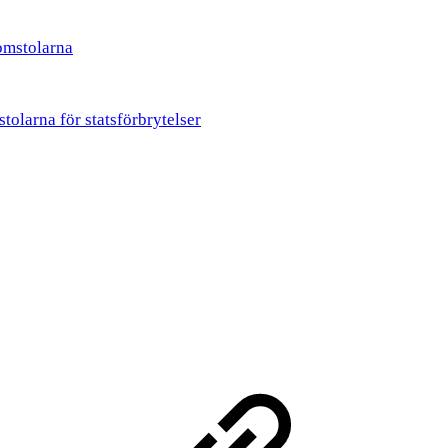
omstolarna
tolarna för statsförbrytelser