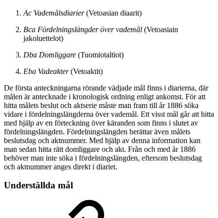
Ac Vademålsdiarier
(Vetoasian diaarit)
Bca Fördelningslängder över vademål
(Vetoasiain
jakoluettelot)
Dba Domliggare
(Tuomiotaltiot)
Eba Vadeakter
(Vetoaktit)
De första anteckningarna rörande vädjade mål finns i diarierna, där
målen är antecknade i kronologisk ordning enligt ankomst. För att
hitta målets beslut och aktserie måste man fram till år 1886 söka
vidare i fördelningslängderna över vademål. Ett visst mål går att hitta
med hjälp av en förteckning över käranden som finns i slutet av
fördelningslängden. Fördelningslängden berättar även målets
beslutsdag och aktnummer. Med hjälp av denna information kan
man sedan hitta rätt domliggare och akt. Från och med år 1886
behöver man inte söka i fördelningslängden, eftersom beslutsdag
och aktnummer anges direkt i diariet.
Underställda mål