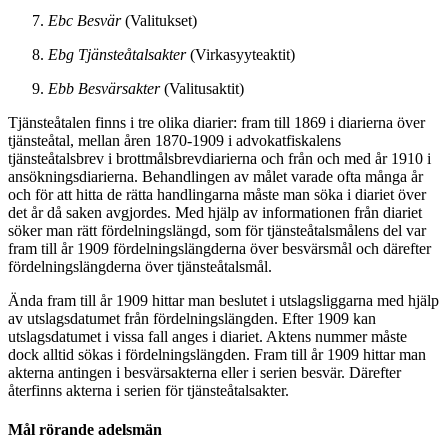
Ebc Besvär
(Valitukset)
Ebg Tjänsteåtalsakter
(Virkasyyteaktit)
Ebb Besvärsakter
(Valitusaktit)
Tjänsteåtalen finns i tre olika diarier: fram till 1869 i diarierna över
tjänsteåtal, mellan åren 1870-1909 i advokatfiskalens
tjänsteåtalsbrev i brottmålsbrevdiarierna och från och med år 1910 i
ansökningsdiarierna. Behandlingen av målet varade ofta många år
och för att hitta de rätta handlingarna måste man söka i diariet över
det år då saken avgjordes. Med hjälp av informationen från diariet
söker man rätt fördelningslängd, som för tjänsteåtalsmålens del var
fram till år 1909 fördelningslängderna över besvärsmål och därefter
fördelningslängderna över tjänsteåtalsmål.
Ända fram till år 1909 hittar man beslutet i utslagsliggarna med hjälp
av utslagsdatumet från fördelningslängden. Efter 1909 kan
utslagsdatumet i vissa fall anges i diariet. Aktens nummer måste
dock alltid sökas i fördelningslängden. Fram till år 1909 hittar man
akterna antingen i besvärsakterna eller i serien besvär. Därefter
återfinns akterna i serien för tjänsteåtalsakter.
Mål rörande adelsmän