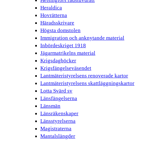
Helsingfors rådstuvurätt
Heraldica
Hovrätterna
Häradsskrivare
Högsta domstolen
Immigration och anknytande material
Inbördeskriget 1918
Jägarmatrikelns material
Krigsdagböcker
Krigsfängelseväsendet
Lantmäteristyrelsens renoverade kartor
Lantmäteristyrelsens skattläggningskartor
Lotta Svärd sv
Länsfängelserna
Länsmän
Länsräkenskaper
Länsstyrelserna
Magistraterna
Mantalslängder