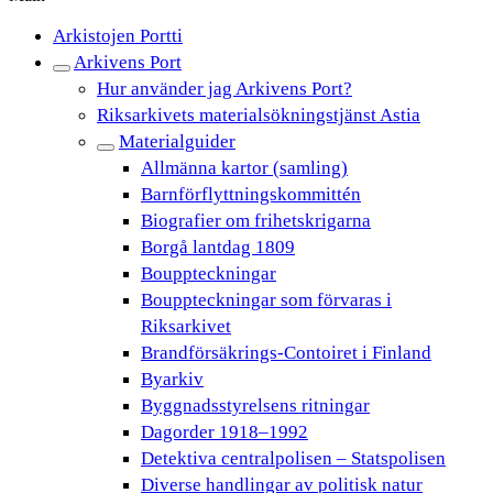
Arkistojen Portti
Arkivens Port
Hur använder jag Arkivens Port?
Riksarkivets materialsökningstjänst Astia
Materialguider
Allmänna kartor (samling)
Barnförflyttningskommittén
Biografier om frihetskrigarna
Borgå lantdag 1809
Bouppteckningar
Bouppteckningar som förvaras i
Riksarkivet
Brandförsäkrings-Contoiret i Finland
Byarkiv
Byggnadsstyrelsens ritningar
Dagorder 1918–1992
Detektiva centralpolisen – Statspolisen
Diverse handlingar av politisk natur