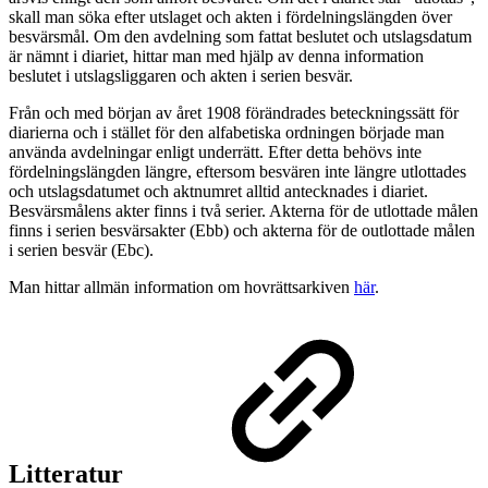
skall man söka efter utslaget och akten i fördelningslängden över
besvärsmål. Om den avdelning som fattat beslutet och utslagsdatum
är nämnt i diariet, hittar man med hjälp av denna information
beslutet i utslagsliggaren och akten i serien besvär.
Från och med början av året 1908 förändrades beteckningssätt för
diarierna och i stället för den alfabetiska ordningen började man
använda avdelningar enligt underrätt. Efter detta behövs inte
fördelningslängden längre, eftersom besvären inte längre utlottades
och utslagsdatumet och aktnumret alltid antecknades i diariet.
Besvärsmålens akter finns i två serier. Akterna för de utlottade målen
finns i serien besvärsakter (Ebb) och akterna för de outlottade målen
i serien besvär (Ebc).
Man hittar allmän information om hovrättsarkiven
här
.
Litteratur