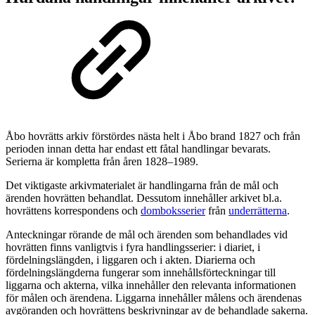
Åbo hovrätts arkiv förstördes nästa helt i Åbo brand 1827 och från
perioden innan detta har endast ett fåtal handlingar bevarats.
Serierna är kompletta från åren 1828–1989.
Det viktigaste arkivmaterialet är handlingarna från de mål och
ärenden hovrätten behandlat. Dessutom innehåller arkivet bl.a.
hovrättens korrespondens och
domboksserier
från
underrätterna
.
Anteckningar rörande de mål och ärenden som behandlades vid
hovrätten finns vanligtvis i fyra handlingsserier: i diariet, i
fördelningslängden, i liggaren och i akten. Diarierna och
fördelningslängderna fungerar som innehållsförteckningar till
liggarna och akterna, vilka innehåller den relevanta informationen
för målen och ärendena. Liggarna innehåller målens och ärendenas
avgöranden och hovrättens beskrivningar av de behandlade sakerna.