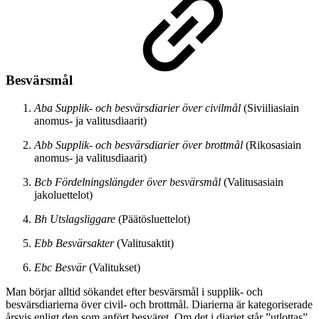
Besvärsmål
Aba Supplik- och besvärsdiarier över civilmål
(Siviiliasiain
anomus- ja valitusdiaarit)
Abb Supplik- och besvärsdiarier över brottmål
(Rikosasiain
anomus- ja valitusdiaarit)
Bcb Fördelningslängder över besvärsmål
(Valitusasiain
jakoluettelot)
Bh Utslagsliggare
(Päätösluettelot)
Ebb Besvärsakter
(Valitusaktit)
Ebc Besvär
(Valitukset)
Man börjar alltid sökandet efter besvärsmål i supplik- och
besvärsdiarierna över civil- och brottmål. Diarierna är kategoriserade
årsvis enligt den som anfört besväret. Om det i diariet står ”utlottas”,