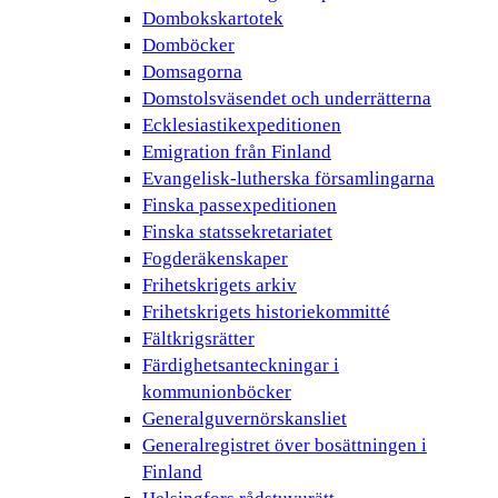
Dombokskartotek
Domböcker
Domsagorna
Domstolsväsendet och underrätterna
Ecklesiastikexpeditionen
Emigration från Finland
Evangelisk-lutherska församlingarna
Finska passexpeditionen
Finska statssekretariatet
Fogderäkenskaper
Frihetskrigets arkiv
Frihetskrigets historiekommitté
Fältkrigsrätter
Färdighetsanteckningar i
kommunionböcker
Generalguvernörskansliet
Generalregistret över bosättningen i
Finland