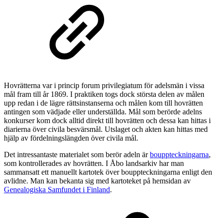
Hovrätterna var i princip forum privilegiatum för adelsmän i vissa
mål fram till år 1869. I praktiken togs dock största delen av målen
upp redan i de lägre rättsinstanserna och målen kom till hovrätten
antingen som vädjade eller underställda. Mål som berörde adelns
konkurser kom dock alltid direkt till hovrätten och dessa kan hittas i
diarierna över civila besvärsmål. Utslaget och akten kan hittas med
hjälp av fördelningslängden över civila mål.
Det intressantaste materialet som berör adeln är
bouppteckningarna
,
som kontrollerades av hovrätten. I Åbo landsarkiv har man
sammansatt ett manuellt kartotek över bouppteckningarna enligt den
avlidne. Man kan bekanta sig med kartoteket på hemsidan av
Genealogiska Samfundet i Finland
.