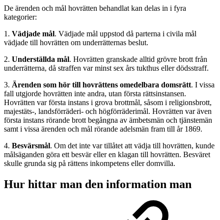
De ärenden och mål hovrätten behandlat kan delas in i fyra
kategorier:
1.
Vädjade mål
. Vädjade mål uppstod då parterna i civila mål
vädjade till hovrätten om underrätternas beslut.
2.
Underställda mål
. Hovrätten granskade alltid grövre brott från
underrätterna, då straffen var minst sex års tukthus eller dödsstraff.
3.
Ärenden som hör till hovrättens omedelbara domsrätt
. I vissa
fall utgjorde hovrätten inte andra, utan första rättsinstansen.
Hovrätten var första instans i grova brottmål, såsom i religionsbrott,
majestäts-, landsförräderi- och högförräderimål. Hovrätten var även
första instans rörande brott begångna av ämbetsmän och tjänstemän
samt i vissa ärenden och mål rörande adelsmän fram till år 1869.
4.
Besvärsmål
. Om det inte var tillåtet att vädja till hovrätten, kunde
målsäganden göra ett besvär eller en klagan till hovrätten. Besväret
skulle grunda sig på rättens inkompetens eller domvilla.
Hur hittar man den information man