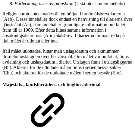
Förteckning över religionsbrott
(Uskontoasioiden luettelo)
Religionsbrott antecknades till en början i brottmålsbrevdiarierna
(Aab). Dessa innehåller dock endast en hänvisning till diarierna över
tjänsteåtal (Ae), som innehåller grundligare information om fallet
fram till år 1909. Efter detta hittas samma information i
ansökningsdiariernas (Abc) åtalsbrev. I diarierna får man reda på
ifall målet är utlottat eller inte.
Ifall målet utlottades, hittar man utslagsdatum och aktnummer
ifördelningslängden över besvärsmål. Om målet var outlottat, finns
avdelning och utslagsdatum i diariet. Utslagen finns i utslagsliggarna
(Bh). Akterna för de utlottade målen finns i serien besvärsakter
(Ebb) och akterna för de outlottade målen i serien besvär (Ebc).
Majestäts-, landsförräderi- och högförräderimål