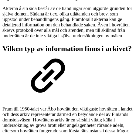
Akterna å sin sida består av de handlingar som utgjorde grunden för
själva domen. Sådana är t.ex. olika utlåtanden och brev, som
uppstod under behandlingens gång. Framförallt akterna kan ge
detaljerad information om den behandlade saken. Även i hovrätten
skrevs protokoll över alla mål och ärenden, men till skillnad från
underrätten är de inte viktiga i själva undersökningen av målen.
Vilken typ av information finns i arkivet?
Fram till 1950-talet var Åbo hovrätt den viktigaste hovrätten i landet
och dess arkiv representerar därmed en betydande del av Finlands
domstolsväsen. Hovrättens arkiv är en särskilt viktig källa i
undersökning av grova brott eller angelägenheter rörande adeln,
eftersom hovrätten fungerade som första rättsinstans i dessa frågor.