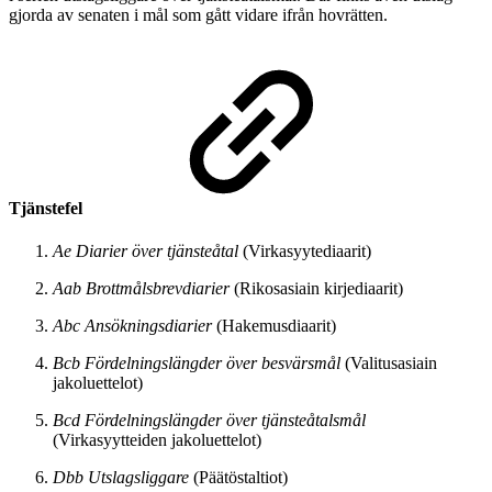
gjorda av senaten i mål som gått vidare ifrån hovrätten.
Tjänstefel
Ae Diarier över tjänsteåtal
(Virkasyytediaarit)
Aab Brottmålsbrevdiarier
(Rikosasiain kirjediaarit)
Abc Ansökningsdiarier
(Hakemusdiaarit)
Bcb Fördelningslängder över besvärsmål
(Valitusasiain
jakoluettelot)
Bcd Fördelningslängder över tjänsteåtalsmål
(Virkasyytteiden jakoluettelot)
Dbb Utslagsliggare
(Päätöstaltiot)