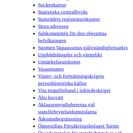
Sockenkartor
Statistiska centralbyrån
Statsrådets registratorskontor
Stora adressen
Subkommittén för den obesuttna
befolkningen
Suomen Vapaussotas självständighetsarkiv
Uppbådslängder och värnplikt
Utmärkelseutskottet
Vasasenaten
Vinter- och fortsättningskrigets
personhistoriska källor
Vita truppförband i inbördeskriget
Åbo hovrätt
Åklagarmyndigheterna vid
statsförbrytelsedomstolarna
Åtkomstbegränsning
Ömsesidiga Försäkringsbolaget Tarmo