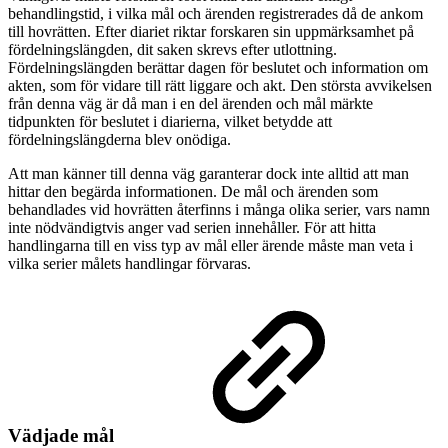
behandlingstid, i vilka mål och ärenden registrerades då de ankom
till hovrätten. Efter diariet riktar forskaren sin uppmärksamhet på
fördelningslängden, dit saken skrevs efter utlottning.
Fördelningslängden berättar dagen för beslutet och information om
akten, som för vidare till rätt liggare och akt. Den största avvikelsen
från denna väg är då man i en del ärenden och mål märkte
tidpunkten för beslutet i diarierna, vilket betydde att
fördelningslängderna blev onödiga.
Att man känner till denna väg garanterar dock inte alltid att man
hittar den begärda informationen. De mål och ärenden som
behandlades vid hovrätten återfinns i många olika serier, vars namn
inte nödvändigtvis anger vad serien innehåller. För att hitta
handlingarna till en viss typ av mål eller ärende måste man veta i
vilka serier målets handlingar förvaras.
Vädjade mål