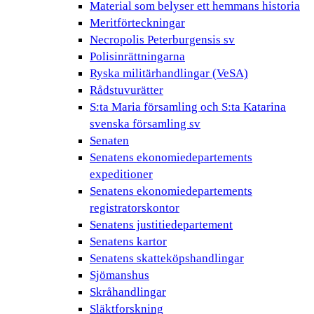
Material som belyser ett hemmans historia
Meritförteckningar
Necropolis Peterburgensis sv
Polisinrättningarna
Ryska militärhandlingar (VeSA)
Rådstuvurätter
S:ta Maria församling och S:ta Katarina
svenska församling sv
Senaten
Senatens ekonomiedepartements
expeditioner
Senatens ekonomiedepartements
registratorskontor
Senatens justitiedepartement
Senatens kartor
Senatens skatteköpshandlingar
Sjömanshus
Skråhandlingar
Släktforskning