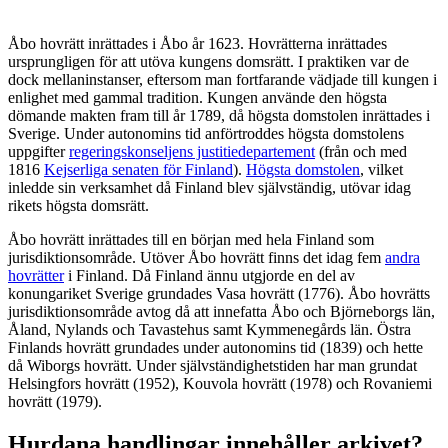
Åbo hovrätt inrättades i Åbo år 1623. Hovrätterna inrättades
ursprungligen för att utöva kungens domsrätt. I praktiken var de
dock mellaninstanser, eftersom man fortfarande vädjade till kungen i
enlighet med gammal tradition. Kungen använde den högsta
dömande makten fram till år 1789, då högsta domstolen inrättades i
Sverige. Under autonomins tid anförtroddes högsta domstolens
uppgifter
regeringskonseljens justitiedepartement
(från och med
1816
Kejserliga senaten för Finland
).
Högsta domstolen
, vilket
inledde sin verksamhet då Finland blev självständig, utövar idag
rikets högsta domsrätt.
Åbo hovrätt inrättades till en början med hela Finland som
jurisdiktionsområde. Utöver Åbo hovrätt finns det idag fem
andra
hovrätter
i Finland. Då Finland ännu utgjorde en del av
konungariket Sverige grundades Vasa hovrätt (1776). Åbo hovrätts
jurisdiktionsområde avtog då att innefatta Åbo och Björneborgs län,
Åland, Nylands och Tavastehus samt Kymmenegårds län. Östra
Finlands hovrätt grundades under autonomins tid (1839) och hette
då Wiborgs hovrätt. Under självständighetstiden har man grundat
Helsingfors hovrätt (1952), Kouvola hovrätt (1978) och Rovaniemi
hovrätt (1979).
Hurdana handlingar innehåller arkivet?