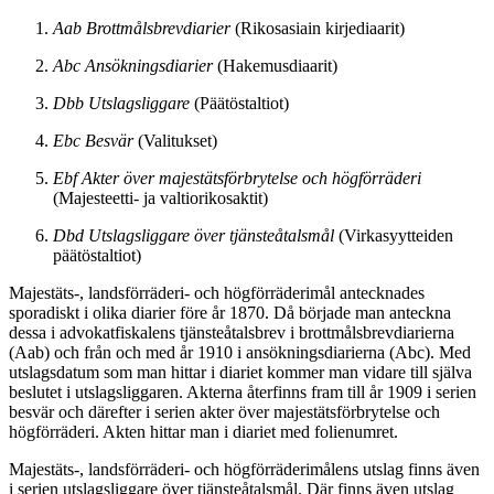
Aab Brottmålsbrevdiarier
(Rikosasiain kirjediaarit)
Abc Ansökningsdiarier
(Hakemusdiaarit)
Dbb Utslagsliggare
(Päätöstaltiot)
Ebc Besvär
(Valitukset)
Ebf Akter över majestätsförbrytelse och högförräderi
(Majesteetti- ja valtiorikosaktit)
Dbd Utslagsliggare över tjänsteåtalsmål
(Virkasyytteiden
päätöstaltiot)
Majestäts-, landsförräderi- och högförräderimål antecknades
sporadiskt i olika diarier före år 1870. Då började man anteckna
dessa i advokatfiskalens tjänsteåtalsbrev i brottmålsbrevdiarierna
(Aab) och från och med år 1910 i ansökningsdiarierna (Abc). Med
utslagsdatum som man hittar i diariet kommer man vidare till själva
beslutet i utslagsliggaren. Akterna återfinns fram till år 1909 i serien
besvär och därefter i serien akter över majestätsförbrytelse och
högförräderi. Akten hittar man i diariet med folienumret.
Majestäts-, landsförräderi- och högförräderimålens utslag finns även
i serien utslagsliggare över tjänsteåtalsmål. Där finns även utslag