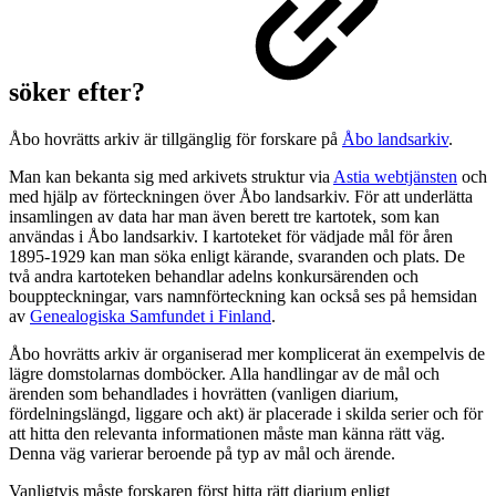
söker efter?
Åbo hovrätts arkiv är tillgänglig för forskare på
Åbo landsarkiv
.
Man kan bekanta sig med arkivets struktur via
Astia webtjänsten
och
med hjälp av förteckningen över Åbo landsarkiv. För att underlätta
insamlingen av data har man även berett tre kartotek, som kan
användas i Åbo landsarkiv. I kartoteket för vädjade mål för åren
1895-1929 kan man söka enligt kärande, svaranden och plats. De
två andra kartoteken behandlar adelns konkursärenden och
bouppteckningar, vars namnförteckning kan också ses på hemsidan
av
Genealogiska Samfundet i Finland
.
Åbo hovrätts arkiv är organiserad mer komplicerat än exempelvis de
lägre domstolarnas domböcker. Alla handlingar av de mål och
ärenden som behandlades i hovrätten (vanligen diarium,
fördelningslängd, liggare och akt) är placerade i skilda serier och för
att hitta den relevanta informationen måste man känna rätt väg.
Denna väg varierar beroende på typ av mål och ärende.
Vanligtvis måste forskaren först hitta rätt diarium enligt