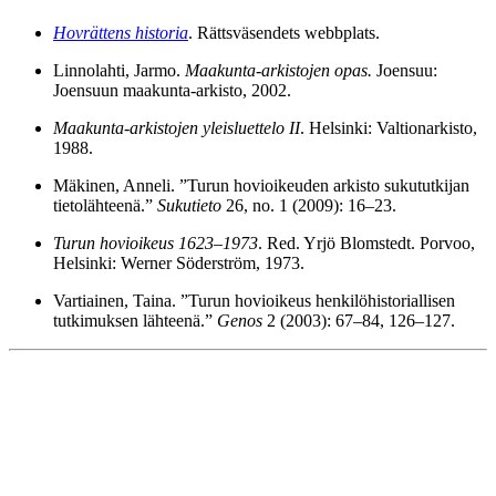
Hovrättens historia
. Rättsväsendets webbplats.
Linnolahti, Jarmo.
Maakunta-arkistojen opas.
Joensuu:
Joensuun maakunta-arkisto, 2002.
Maakunta-arkistojen yleisluettelo II
. Helsinki: Valtionarkisto,
1988.
Mäkinen, Anneli. ”Turun hovioikeuden arkisto sukututkijan
tietolähteenä.”
Sukutieto
26, no. 1 (2009): 16–23.
Turun hovioikeus 1623–1973
. Red. Yrjö Blomstedt. Porvoo,
Helsinki: Werner Söderström, 1973.
Vartiainen, Taina. ”Turun hovioikeus henkilöhistoriallisen
tutkimuksen lähteenä.”
Genos
2 (2003): 67–84, 126–127.